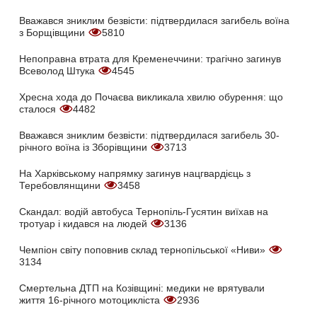
Вважався зниклим безвісти: підтвердилася загибель воїна
з Борщівщини
5810
Непоправна втрата для Кременеччини: трагічно загинув
Всеволод Штука
4545
Хресна хода до Почаєва викликала хвилю обурення: що
сталося
4482
Вважався зниклим безвісти: підтвердилася загибель 30-
річного воїна із Зборівщини
3713
На Харківському напрямку загинув нацгвардієць з
Теребовлянщини
3458
Скандал: водій автобуса Тернопіль-Гусятин виїхав на
тротуар і кидався на людей
3136
Чемпіон світу поповнив склад тернопільської «Ниви»
3134
Смертельна ДТП на Козівщині: медики не врятували
життя 16-річного мотоцикліста
2936