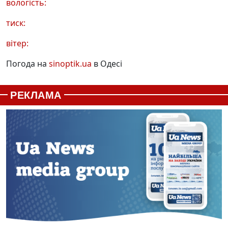
вологість:
тиск:
вітер:
Погода на
sinoptik.ua
в Одесі
РЕКЛАМА