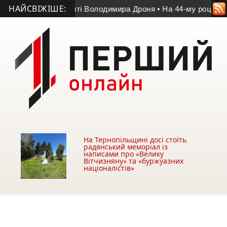
НАЙСВІЖІШЕ:
еміг у матчі пам’яті Володимира Дроня
• На 44-му році житт
На Тернопільщині досі стоїть
радянський меморіал із
написами про «Велику
Вітчизняну» та «буржуазних
націоналістів»