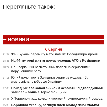
Перегляньте також:
НОВИНИ
6 Серпня
ФК «Бучач» переміг у матчі пам’яті Володимира Дроня
21:54
На 44-му році життя помер учасник АТО з Козівщини
18:46
На Зборівщині безвісти зник чоловік із серйозними
18:24
порушеннями зору
Юний волонтер із Заліщиків отримав медаль «За
17:15
жертовність і любов до України»
Понад рік вважався зниклим безвісти: підтвердилася
17:00
загибель воїна з Тернопільщини
У Тернополі зафіксували черговий температурний рекорд
16:48
Боронячи Україну, загинув член Молодіжної міської
15:39