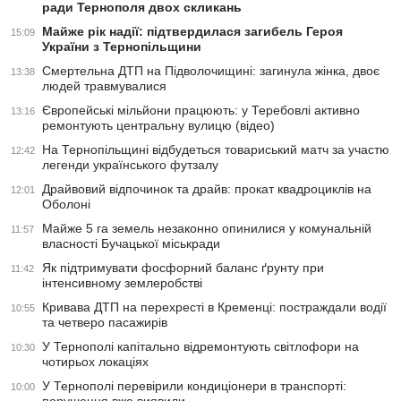
ради Тернополя двох скликань
Майже рік надії: підтвердилася загибель Героя
15:09
України з Тернопільщини
Смертельна ДТП на Підволочищині: загинула жінка, двоє
13:38
людей травмувалися
Європейські мільйони працюють: у Теребовлі активно
13:16
ремонтують центральну вулицю (відео)
На Тернопільщині відбудеться товариський матч за участю
12:42
легенди українського футзалу
Драйвовий відпочинок та драйв: прокат квадроциклів на
12:01
Оболоні
Майже 5 га земель незаконно опинилися у комунальній
11:57
власності Бучацької міськради
Як підтримувати фосфорний баланс ґрунту при
11:42
інтенсивному землеробстві
Кривава ДТП на перехресті в Кременці: постраждали водії
10:55
та четверо пасажирів
У Тернополі капітально відремонтують світлофори на
10:30
чотирьох локаціях
У Тернополі перевірили кондиціонери в транспорті:
10:00