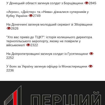
У Донецькій області загинув солдат з Борщівщини
2845
«Агрон», «Дністер» та «Нива» дізналися суперників у
Кубку України
2749
На Донеччині загинув молодший сержант зі Зборівщини
2626
"Хто вас привіз до ТЦК?": історія колишнього директора
тернопільського аеропорту, якому не повірили у
військкоматі
2322
На Дніпропетровщині загинув солдат із Гусятинщини
2252
У боях за Україну загинув офіцер із Монастирищини
2236