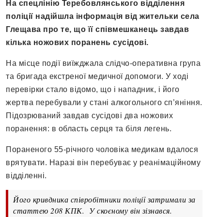
На спецлінію Теребовлянського відділення
поліції надійшла інформація від жительки села
Глещава про те, що її співмешканець завдав
кілька ножових поранень сусідові.
На місце події виїжджала слідчо-оперативна група
та бригада екстреної медичної допомоги. У ході
перевірки стало відомо, що і нападник, і його
жертва перебували у стані алкогольного сп’яніння.
Підозрюваний завдав сусідові два ножових
поранення: в область серця та біля легень.
Пораненого 55-річного чоловіка медикам вдалося
врятувати. Наразі він перебуває у реанімаційному
відділенні.
Його кривдника співробітники поліції затримали за
статтею 208 КПК. У скоєному він зізнався.