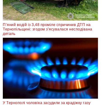
П’яний водій із 3,48 проміле спричинив ДТП на
Тернопільщині: згодом з’ясувалася несподівана
деталь
У Тернополі чоловіка засудили за крадіжку газу