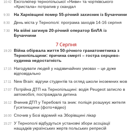
Ексголкіпер тернопільської «Ниви» та чортківського
10:42
«Кристала» потрапив у скандал
На Харківщині помер 55-річний захисник із Бучаччини
9:30
День міста у Тернополі: програма заходів 14-16 серпня
8:30
На війні загинув 20-річний оператор БпЛА із
7:30
Бучаччини
7 Серпня
Війна обірвала життя 50-річного гранатометника з
19:20
Тернопільщини: причина смерті – гостра серцево-
судинна недостатність
Нагодувати людей у надзвичайних умовах – це дуже
17:15
відповідально
New Brain: відгуки студентів та огляд школи іноземних мов
17:11
Потрійна ДТП на Тернопільщині: водія Peugeot затисло в
17:07
автомобілі, постраждала дитина
Вчинив ДТП у Теребовлі та зник: поліція розшукує жителя
16:12
Гусятинщини (фото+відео)
Спочив у Бозі відомий на Зборівщині лікар
16:00
У Тернополі відбудуться установчі збори асоціації
15:27
нащадків українських жертв польських репресій