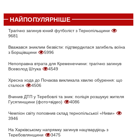
НАЙПОПУЛЯРНІШЕ
Трагічно загинув юний футболіст з Тернопільщини
9681
Вважався зниклим безвісти: підтвердилася загибель воїна
з Борщівщини
5996
Непоправна втрата для Кременеччини: трагічно загинув
Всеволод Штука
4549
Хресна хода до Почаєва викликала хвилю обурення: що
сталося
4506
Вчинив ДТП у Теребовлі та зник: поліція розшукує жителя
Гусятинщини (фото+відео)
4086
Чемпіон світу поповнив склад тернопільської «Ниви»
3946
На Харківському напрямку загинув нацгвардієць з
Теребовлянщини
3475