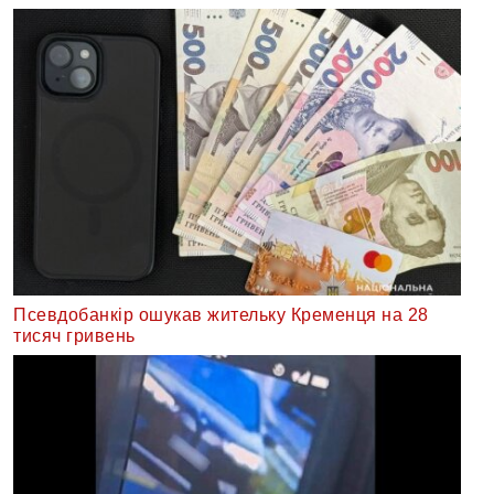
Псевдобанкір ошукав жительку Кременця на 28
тисяч гривень