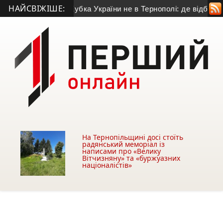
НАЙСВІЖІШЕ:
омашній матч Кубка України не в Тернополі: де відбудеться 
На Тернопільщині досі стоїть
радянський меморіал із
написами про «Велику
Вітчизняну» та «буржуазних
націоналістів»