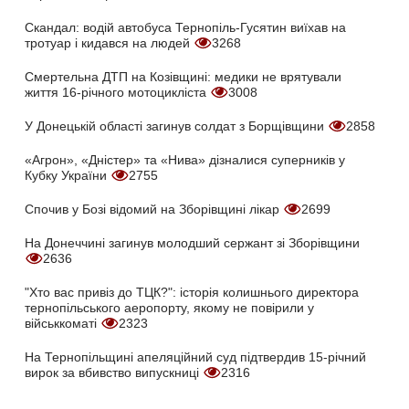
Скандал: водій автобуса Тернопіль-Гусятин виїхав на
тротуар і кидався на людей
3268
Смертельна ДТП на Козівщині: медики не врятували
життя 16-річного мотоцикліста
3008
У Донецькій області загинув солдат з Борщівщини
2858
«Агрон», «Дністер» та «Нива» дізналися суперників у
Кубку України
2755
Спочив у Бозі відомий на Зборівщині лікар
2699
На Донеччині загинув молодший сержант зі Зборівщини
2636
"Хто вас привіз до ТЦК?": історія колишнього директора
тернопільського аеропорту, якому не повірили у
військкоматі
2323
На Тернопільщині апеляційний суд підтвердив 15-річний
вирок за вбивство випускниці
2316