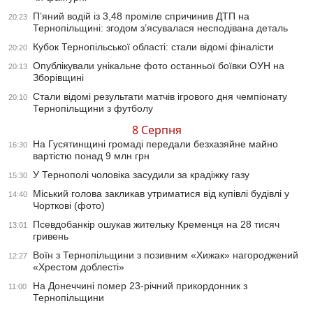
П’яний водій із 3,48 проміле спричинив ДТП на
20:23
Тернопільщині: згодом з’ясувалася несподівана деталь
Кубок Тернопільської області: стали відомі фіналісти
20:20
Опублікували унікальне фото останньої боївки ОУН на
20:13
Зборівщині
Стали відомі результати матчів ігрового дня чемпіонату
20:10
Тернопільщини з футболу
8 Серпня
На Гусятинщині громаді передали безхазяйне майно
16:30
вартістю понад 9 млн грн
У Тернополі чоловіка засудили за крадіжку газу
15:30
Міський голова закликав утриматися від купівлі будівлі у
14:40
Чорткові (фото)
Псевдобанкір ошукав жительку Кременця на 28 тисяч
13:01
гривень
Воїн з Тернопільщини з позивним «Хижак» нагороджений
12:27
«Хрестом доблесті»
На Донеччині помер 23-річний прикордонник з
11:00
Тернопільщини