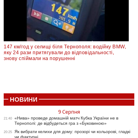
147 км/год у селищі біля Тернополя: водійку BMW,
яку 24 рази притягували до відповідальності,
знову спіймали на порушенні
НОВИНИ
9 Серпня
«Нива» проведе домашній матч Кубка України не в
21:40
Тернополі: де відбудеться гра з «Буковиною»
Як вибрати келихи для дому: прозорі чи кольорові, гладкі
20:25
чи фактурні