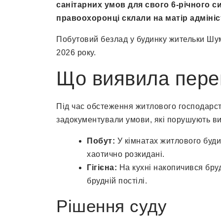
санітарних умов для свого 6-річного си
правоохоронці склали на матір адміні
Побутовий безлад у будинку жительки Шум
2026 року.
Що виявила пере
Під час обстеження житлового господарств
задокументували умови, які порушують ви
Побут:
У кімнатах житлового будин
хаотично розкидані.
Гігієна:
На кухні накопичився бруд
брудній постілі.
Рішення суду