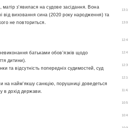
, матір з’явилася на судове засідання. Вона
13:1
і від виховання сина (2020 року народження) та
кого не повториться.
13:0
12:4
(невиконання батьками обов’язків щодо
12:4
тя дитини).
12:3
ки та відсутність попередніх судимостей, суд
12:1
 на найм’якшу санкцію, порушниці доведеться
11:4
у в дохід держави.
10:5
10:4
10:0