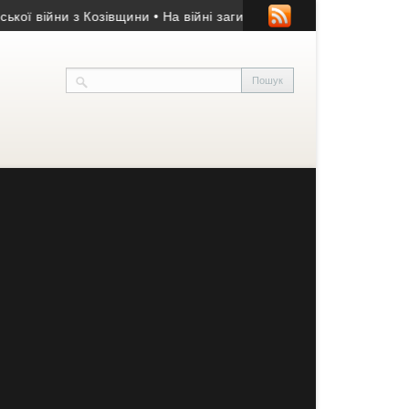
війни з Козівщини
• На війні загинув 33-річний Захисник із Тер