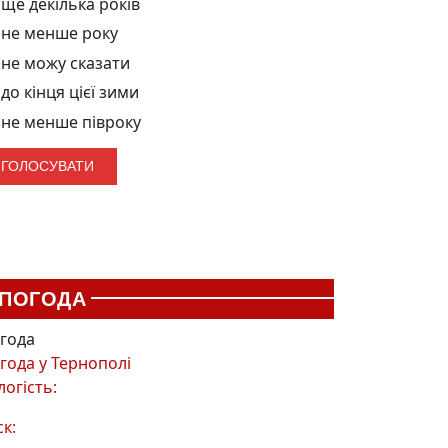
ще декілька років
не менше року
не можу сказати
до кінця цієї зими
не менше півроку
ПОГОДА
года
года у
Тернополі
логість:
ск: