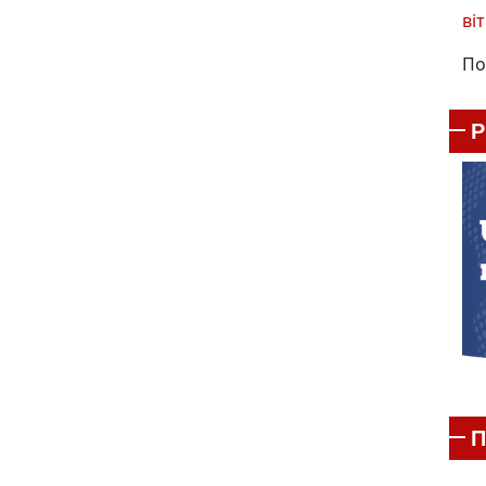
віт
По
П