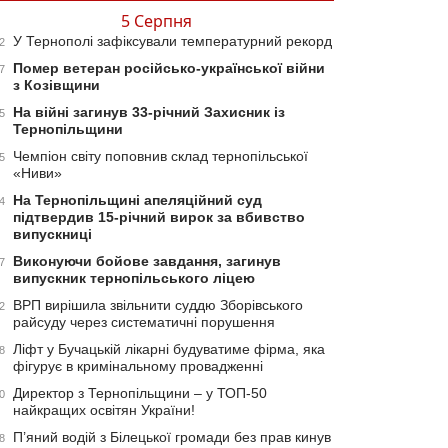
5 Серпня
У Тернополі зафіксували температурний рекорд
2
Помер ветеран російсько-української війни
7
з Козівщини
На війні загинув 33-річний Захисник із
5
Тернопільщини
Чемпіон світу поповнив склад тернопільської
5
«Ниви»
На Тернопільщині апеляційний суд
4
підтвердив 15-річний вирок за вбивство
випускниці
Виконуючи бойове завдання, загинув
7
випускник тернопільського ліцею
ВРП вирішила звільнити суддю Зборівського
2
райсуду через систематичні порушення
Ліфт у Бучацькій лікарні будуватиме фірма, яка
8
фігурує в кримінальному провадженні
Директор з Тернопільщини – у ТОП-50
0
найкращих освітян України!
П’яний водій з Білецької громади без прав кинув
8