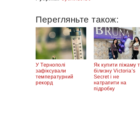
Перегляньте також:
У Тернополі
Як купити піжаму 
зафіксували
білизну Victoria’s
температурний
Secret і не
рекорд
натрапити на
підробку