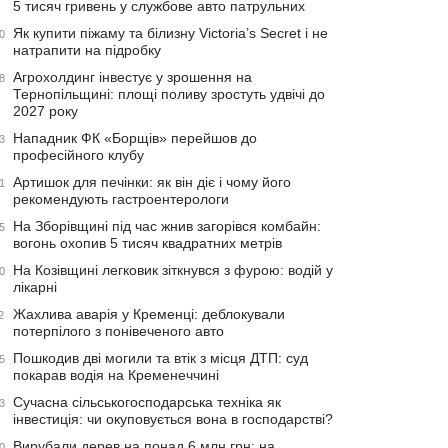
5 тисяч гривень у службове авто патрульних
Як купити піжаму та білизну Victoria’s Secret і не
0
натрапити на підробку
Агрохолдинг інвестує у зрошення на
8
Тернопільщині: площі поливу зростуть удвічі до
2027 року
Нападник ФК «Борщів» перейшов до
3
професійного клубу
Артишок для печінки: як він діє і чому його
1
рекомендують гастроентерологи
На Зборівщині під час жнив загорівся комбайн:
5
вогонь охопив 5 тисяч квадратних метрів
На Козівщині легковик зіткнувся з фурою: водій у
0
лікарні
Жахлива аварія у Кременці: деблокували
2
потерпілого з понівеченого авто
Пошкодив дві могили та втік з місця ДТП: суд
5
покарав водія на Кременеччині
Сучасна сільськогосподарська техніка як
3
інвестиція: чи окуповується вона в господарстві?
Вирубали дерев на понад 6 млн грн: на
0