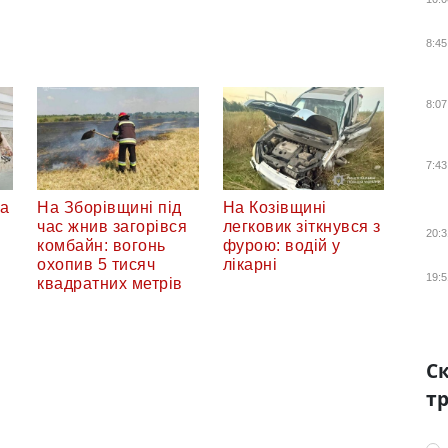
8:45
8:07
7:43
та
На Зборівщині під
На Козівщині
час жнив загорівся
легковик зіткнувся з
20:3
комбайн: вогонь
фурою: водій у
охопив 5 тисяч
лікарні
19:5
квадратних метрів
Ск
тр