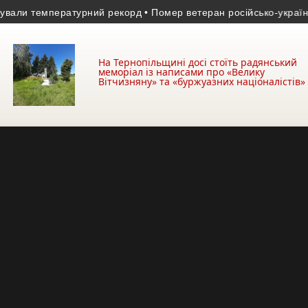
и температурний рекорд
• Помер ветеран російсько-української 
На Тернопільщині досі стоїть радянський
меморіал із написами про «Велику
Вітчизняну» та «буржуазних націоналістів»