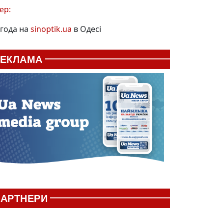
ер:
года на
sinoptik.ua
в Одесі
РЕКЛАМА
АРТНЕРИ