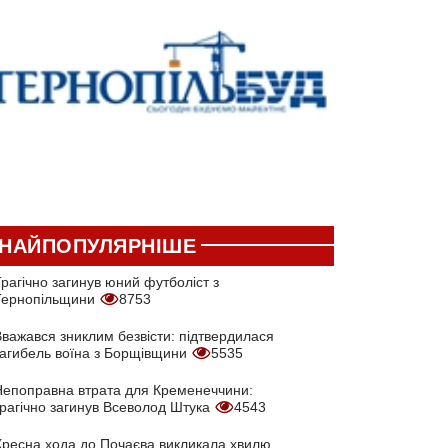
НАЙПОПУЛЯРНІШЕ
рагічно загинув юний футболіст з
Тернопільщини
8753
Вважався зниклим безвісти: підтвердилася
загибель воїна з Борщівщини
5535
Непоправна втрата для Кременеччини:
трагічно загинув Всеволод Штука
4543
Хресна хода до Почаєва викликала хвилю