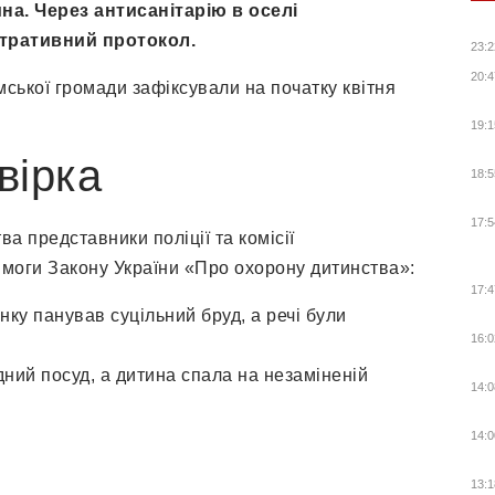
на. Через антисанітарію в оселі
стративний протокол.
23:2
20:4
ської громади зафіксували на початку квітня
19:1
вірка
18:5
17:5
а представники поліції та комісії
моги Закону України «Про охорону дитинства»:
17:4
ку панував суцільний бруд, а речі були
16:0
ний посуд, а дитина спала на незаміненій
14:0
14:0
13:1