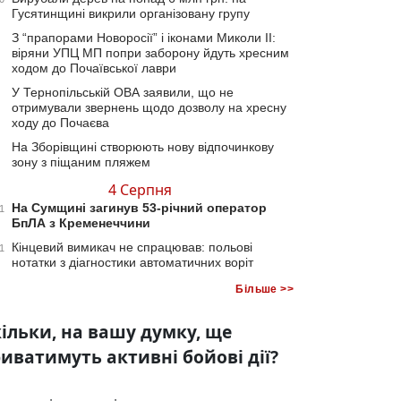
Гусятинщині викрили організовану групу
З “прапорами Новоросії” і іконами Миколи ІІ:
віряни УПЦ МП попри заборону йдуть хресним
ходом до Почаївської лаври
У Тернопільській ОВА заявили, що не
отримували звернень щодо дозволу на хресну
ходу до Почаєва
На Зборівщині створюють нову відпочинкову
зону з піщаним пляжем
4 Серпня
На Сумщині загинув 53-річний оператор
1
БпЛА з Кременеччини
Кінцевий вимикач не спрацював: польові
1
нотатки з діагностики автоматичних воріт
Більше >>
ільки, на вашу думку, ще
иватимуть активні бойові дії?