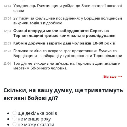
Уродженець Гусятинщини увійде до Зали світової шахової
14:44
слави
27 тисяч за фальшиве посвідчення: у Борщеві поліцейські
13:04
викрили водія з підробкою
Очисні споруди могли забруднювати Серет: на
12:54
Тернопільщині триває кримінальне розслідування
Кабмін доручив звірити дані чоловіків 18-60 років
12:39
Гольова заміна та яскрава гра: представники Бучача та
12:23
Борщівщини – найкращі у турі першої ліги Тернопільщини
Три дні не виходив на зв’язок: на Тернопільщині знайшли
11:04
мертвим 58-річного чоловіка
Більше >>
Скільки, на вашу думку, ще триватимуть
активні бойові дії?
ще декілька років
не менше року
не можу сказати