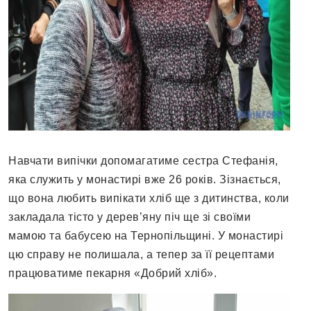
Навчати випічки допомагатиме сестра Стефанія,
яка служить у монастирі вже 26 років. Зізнається,
що вона любить випікати хліб ще з дитинства, коли
закладала тісто у дерев’яну піч ще зі своїми
мамою та бабусею на Тернопільщині. У монастирі
цю справу не полишала, а тепер за її рецептами
працюватиме пекарня «Добрий хліб».