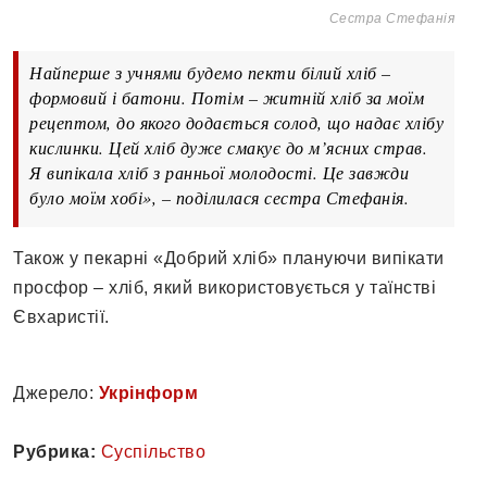
Сестра Стефанія
Найперше з учнями будемо пекти білий хліб –
формовий і батони. Потім – житній хліб за моїм
рецептом, до якого додається солод, що надає хлібу
кислинки. Цей хліб дуже смакує до м’ясних страв.
Я випікала хліб з ранньої молодості. Це завжди
було моїм хобі», – поділилася сестра Стефанія.
Також у пекарні «Добрий хліб» плануючи випікати
просфор – хліб, який використовується у таїнстві
Євхаристії.
Джерело:
Укрінформ
Рубрика:
Суспільство