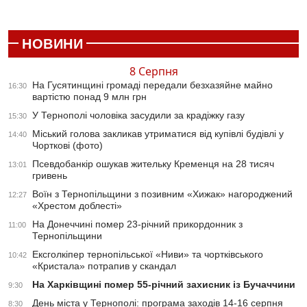
НОВИНИ
8 Серпня
На Гусятинщині громаді передали безхазяйне майно
16:30
вартістю понад 9 млн грн
У Тернополі чоловіка засудили за крадіжку газу
15:30
Міський голова закликав утриматися від купівлі будівлі у
14:40
Чорткові (фото)
Псевдобанкір ошукав жительку Кременця на 28 тисяч
13:01
гривень
Воїн з Тернопільщини з позивним «Хижак» нагороджений
12:27
«Хрестом доблесті»
На Донеччині помер 23-річний прикордонник з
11:00
Тернопільщини
Ексголкіпер тернопільської «Ниви» та чортківського
10:42
«Кристала» потрапив у скандал
На Харківщині помер 55-річний захисник із Бучаччини
9:30
День міста у Тернополі: програма заходів 14-16 серпня
8:30