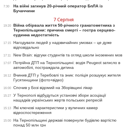
На війні загинув 20-річний оператор БпЛА із
7:30
Бучаччини
7 Серпня
Війна обірвала життя 50-річного гранатометника з
19:20
Тернопільщини: причина смерті – гостра серцево-
судинна недостатність
Нагодувати людей у надзвичайних умовах – це дуже
17:15
відповідально
New Brain: відгуки студентів та огляд школи іноземних мов
17:11
Потрійна ДТП на Тернопільщині: водія Peugeot затисло в
17:07
автомобілі, постраждала дитина
Вчинив ДТП у Теребовлі та зник: поліція розшукує жителя
16:12
Гусятинщини (фото+відео)
Спочив у Бозі відомий на Зборівщині лікар
16:00
У Тернополі відбудуться установчі збори асоціації
15:27
нащадків українських жертв польських репресій
Які ключові характеристики у вуличних камер
15:13
відеоспостереження
На Тернопільщині державі повернули будівлю вартістю
15:00
понад 50 млн грн