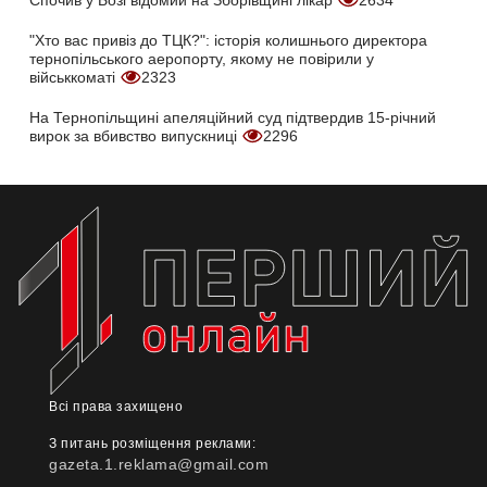
Спочив у Бозі відомий на Зборівщині лікар
2634
"Хто вас привіз до ТЦК?": історія колишнього директора
тернопільського аеропорту, якому не повірили у
військкоматі
2323
На Тернопільщині апеляційний суд підтвердив 15-річний
вирок за вбивство випускниці
2296
Всі права захищено
З питань розміщення реклами:
gazeta.1.reklama@gmail.com