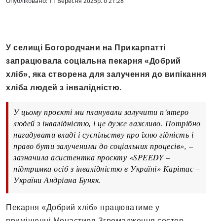
Опубліковано: 11 Вересня 2025р. о 21:28
У селищі Богородчани на Прикарпатті
запрацювала соціальна пекарня «Добрий
хліб», яка створена для залучення до випікання
хліба людей з інвалідністю.
У цьому проєкті ми планували залучити п’ятеро
людей з інвалідністю, і це дуже важливо. Потрібно
нагадувати владі і суспільству про їхню гідність і
право бути залученими до соціальних процесів», –
зазначила асистентка проєкту «SPEEDY –
підтримка осіб з інвалідністю в Україні» Карітас –
України Андріана Буняк.
Пекарня «Добрий хліб» працюватиме у
приміщенні Монастиря Згромадження сестер