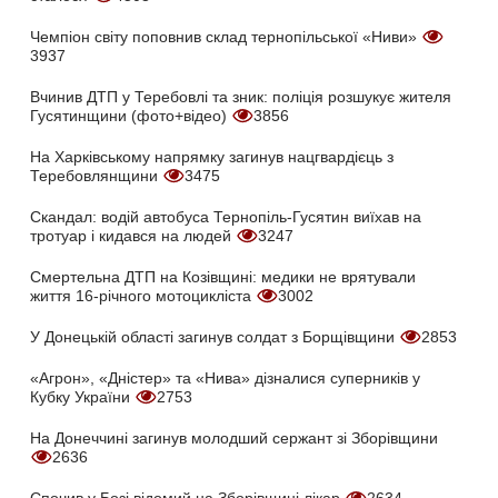
Чемпіон світу поповнив склад тернопільської «Ниви»
3937
Вчинив ДТП у Теребовлі та зник: поліція розшукує жителя
Гусятинщини (фото+відео)
3856
На Харківському напрямку загинув нацгвардієць з
Теребовлянщини
3475
Скандал: водій автобуса Тернопіль-Гусятин виїхав на
тротуар і кидався на людей
3247
Смертельна ДТП на Козівщині: медики не врятували
життя 16-річного мотоцикліста
3002
У Донецькій області загинув солдат з Борщівщини
2853
«Агрон», «Дністер» та «Нива» дізналися суперників у
Кубку України
2753
На Донеччині загинув молодший сержант зі Зборівщини
2636