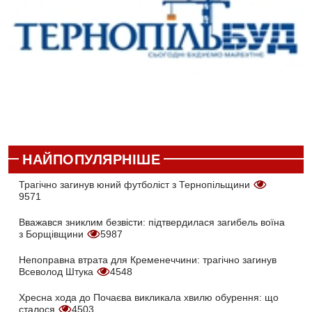
НАЙПОПУЛЯРНІШЕ
Трагічно загинув юний футболіст з Тернопільщини
9571
Вважався зниклим безвісти: підтвердилася загибель воїна
з Борщівщини
5987
Непоправна втрата для Кременеччини: трагічно загинув
Всеволод Штука
4548
Хресна хода до Почаєва викликала хвилю обурення: що
сталося
4503