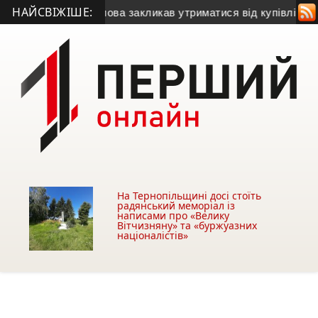
НАЙСВІЖІШЕ:
• Міський голова закликав утриматися від купівлі будівлі у Ч
На Тернопільщині досі стоїть
радянський меморіал із
написами про «Велику
Вітчизняну» та «буржуазних
націоналістів»