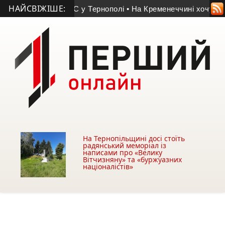
НАЙСВІЖІШЕ:
айшли біля АЗС у Тернополі
• На Кременеччині хочуть забрати
На Тернопільщині досі стоїть
радянський меморіал із
написами про «Велику
Вітчизняну» та «буржуазних
націоналістів»