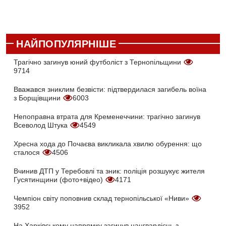
НАЙПОПУЛЯРНІШЕ
Трагічно загинув юний футболіст з Тернопільщини
9714
Вважався зниклим безвісти: підтвердилася загибель воїна
з Борщівщини
6003
Непоправна втрата для Кременеччини: трагічно загинув
Всеволод Штука
4549
Хресна хода до Почаєва викликала хвилю обурення: що
сталося
4506
Вчинив ДТП у Теребовлі та зник: поліція розшукує жителя
Гусятинщини (фото+відео)
4171
Чемпіон світу поповнив склад тернопільської «Ниви»
3952
На Харківському напрямку загинув нацгвардієць з