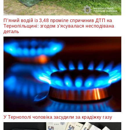
П’яний водій із 3,48 проміле спричинив ДТП на
Тернопільщині: згодом з’ясувалася несподівана
деталь
У Тернополі чоловіка засудили за крадіжку газу