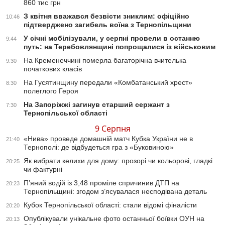
860 тис грн
З квітня вважався безвісти зниклим: офіційно
10:46
підтверджено загибель воїна з Тернопільщини
У січні мобілізували, у серпні провели в останню
9:44
путь: на Теребовлянщині попрощалися із військовим
На Кременеччині померла багаторічна вчителька
9:30
початкових класів
На Гусятинщину передали «Комбатанський хрест»
8:30
полеглого Героя
На Запоріжжі загинув старший сержант з
7:30
Тернопільської області
9 Серпня
«Нива» проведе домашній матч Кубка України не в
21:40
Тернополі: де відбудеться гра з «Буковиною»
Як вибрати келихи для дому: прозорі чи кольорові, гладкі
20:25
чи фактурні
П’яний водій із 3,48 проміле спричинив ДТП на
20:23
Тернопільщині: згодом з’ясувалася несподівана деталь
Кубок Тернопільської області: стали відомі фіналісти
20:20
Опублікували унікальне фото останньої боївки ОУН на
20:13