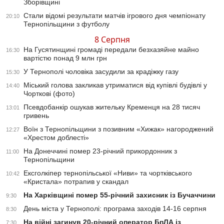
Зборівщині
Стали відомі результати матчів ігрового дня чемпіонату
20:10
Тернопільщини з футболу
8 Серпня
На Гусятинщині громаді передали безхазяйне майно
16:30
вартістю понад 9 млн грн
У Тернополі чоловіка засудили за крадіжку газу
15:30
Міський голова закликав утриматися від купівлі будівлі у
14:40
Чорткові (фото)
Псевдобанкір ошукав жительку Кременця на 28 тисяч
13:01
гривень
Воїн з Тернопільщини з позивним «Хижак» нагороджений
12:27
«Хрестом доблесті»
На Донеччині помер 23-річний прикордонник з
11:00
Тернопільщини
Ексголкіпер тернопільської «Ниви» та чортківського
10:42
«Кристала» потрапив у скандал
На Харківщині помер 55-річний захисник із Бучаччини
9:30
День міста у Тернополі: програма заходів 14-16 серпня
8:30
На війні загинув 20-річний оператор БпЛА із
7:30