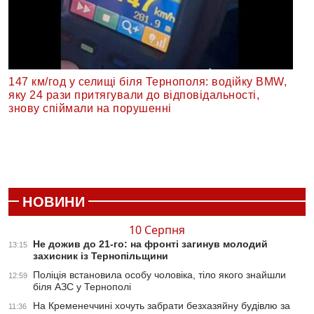
147 км/год у селищі біля Тернополя: водійку BMW,
яку 24 рази притягували до відповідальності,
знову спіймали на порушенні
НОВИНИ
10 Серпня
Не дожив до 21-го: на фронті загинув молодий
13:15
захисник із Тернопільщини
Поліція встановила особу чоловіка, тіло якого знайшли
12:59
біля АЗС у Тернополі
На Кременеччині хочуть забрати безхазяйну будівлю за
11:36