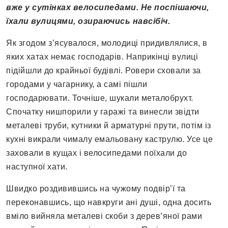
вже у сутінках велосипедами. Не поспішаючи,
їхали вулицями, озираючись навсібіч.
Як згодом з’ясувалося, молодиці придивлялися, в
яких хатах немає господарів. Наприкінці вулиці
підійшли до крайньої будівлі. Ровери сховали за
городами у чагарнику, а самі пішли
господарювати. Точніше, шукали металобрухт.
Спочатку нишпорили у гаражі та винесли звідти
металеві труби, кутники й арматурні прути, потім із
кухні викрали чималу емальовану каструлю. Усе це
заховали в кущах і велосипедами поїхали до
наступної хати.
Швидко роздивившись на чужому подвір’ї та
переконавшись, що навкруги ані душі, одна досить
вміло вийняла металеві скоби з дерев’яної рами