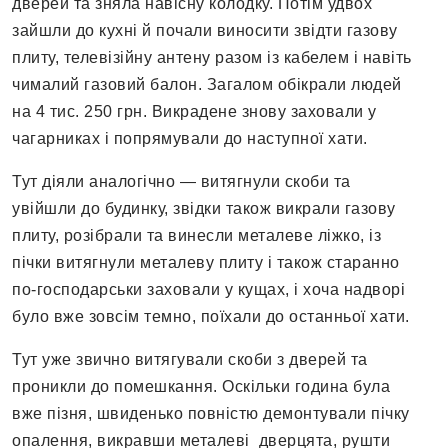
дверей та зняла навісну колодку. Потім удвох
зайшли до кухні й почали виносити звідти газову
плиту, телевізійну антену разом із кабелем і навіть
чималий газовий балон. Загалом обікрали людей
на 4 тис. 250 грн. Викрадене знову заховали у
чагарниках і попрямували до наступної хати.
Тут діяли аналогічно — витягнули скоби та
увійшли до будинку, звідки також викрали газову
плиту, розібрали та винесли металеве ліжко, із
пічки витягнули металеву плиту і також старанно
по-господарськи заховали у кущах, і хоча надворі
було вже зовсім темно, поїхали до останньої хати.
Тут уже звично витягували скоби з дверей та
проникли до помешкання. Оскільки година була
вже пізня, швиденько повністю демонтували пічку
опалення, викравши металеві дверцята, рушти