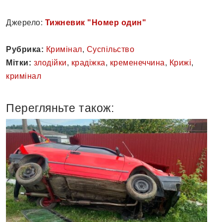
Джерело:
Тижневик "Номер один"
Рубрика:
Кримінал
,
Суспільство
Мітки:
злодійки
,
крадіжка
,
кременеччина
,
Крижі
,
кримінал
Перегляньте також: