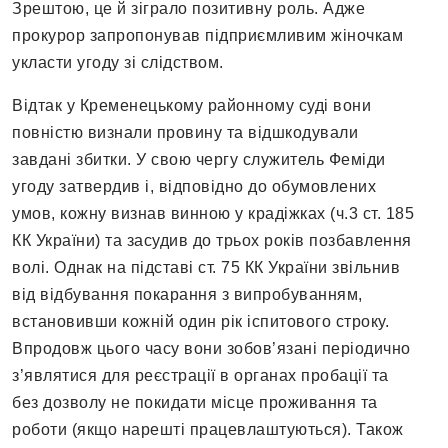
Зрештою, це й зіграло позитивну роль. Адже
прокурор запропонував підприємливим жіночкам
укласти угоду зі слідством.
Відтак у Кременецькому районному суді вони
повністю визнали провину та відшкодували
завдані збитки. У свою чергу служитель Феміди
угоду затвердив і, відповідно до обумовлених
умов, кожну визнав винною у крадіжках (ч.3 ст. 185
КК України) та засудив до трьох років позбавлення
волі. Однак на підставі ст. 75 КК України звільнив
від відбування покарання з випробуванням,
встановивши кожній один рік іспитового строку.
Впродовж цього часу вони зобов’язані періодично
з’являтися для реєстрації в органах пробації та
без дозволу не покидати місце проживання та
роботи (якщо нарешті працевлаштуються). Також