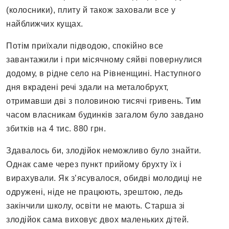
(колосники), плиту й також заховали все у
найближчих кущах.
Потім приїхали підводою, спокійно все
завантажили і при місячному сяйві повернулися
додому, в рідне село на Рівненщині. Наступного
дня вкрадені речі здали на металобрухт,
отримавши дві з половиною тисячі гривень. Тим
часом власникам будинків загалом було завдано
збитків на 4 тис. 880 грн.
Здавалось би, злодійок неможливо було знайти.
Однак саме через пункт прийому брухту їх і
вирахували. Як з’ясувалося, обидві молодиці не
одружені, ніде не працюють, зрештою, ледь
закінчили школу, освіти не мають. Старша зі
злодійок сама виховує двох маленьких дітей.