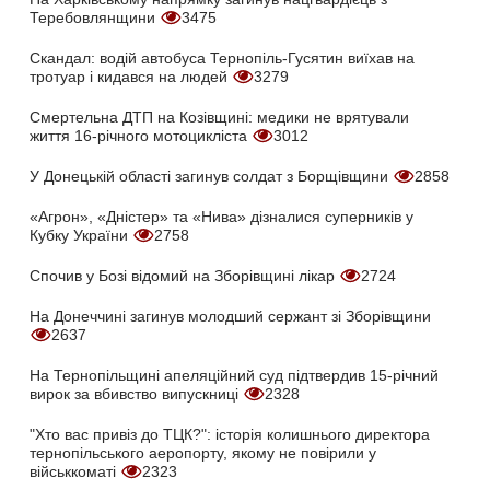
Теребовлянщини
3475
Скандал: водій автобуса Тернопіль-Гусятин виїхав на
тротуар і кидався на людей
3279
Смертельна ДТП на Козівщині: медики не врятували
життя 16-річного мотоцикліста
3012
У Донецькій області загинув солдат з Борщівщини
2858
«Агрон», «Дністер» та «Нива» дізналися суперників у
Кубку України
2758
Спочив у Бозі відомий на Зборівщині лікар
2724
На Донеччині загинув молодший сержант зі Зборівщини
2637
На Тернопільщині апеляційний суд підтвердив 15-річний
вирок за вбивство випускниці
2328
"Хто вас привіз до ТЦК?": історія колишнього директора
тернопільського аеропорту, якому не повірили у
військкоматі
2323