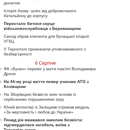
донатом
Історія Азову: шлях від добровольчого
батальйону до корпусу
Перестало битися серце
військовослужбовця з Бережанщини
Синод обрав єпископа для Бучацької єпархії
УГКЦ
У Тернополі призначили уповноваженого з
безбар’єрності
6 Серпня
ФК «Бучач» переміг у матчі пам’яті Володимира
4
Дроня
На 44-му році життя помер учасник АТО з
6
Козівщини
На Зборівщині безвісти зник чоловік із
4
серйозними порушеннями зору
Юний волонтер із Заліщиків отримав медаль
5
«За жертовність і любов до України»
Понад рік вважався зниклим безвісти:
0
підтвердилася загибель воїна з
Тернопільщини