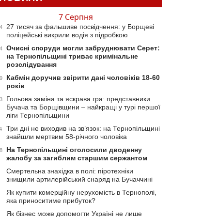
7 Серпня
27 тисяч за фальшиве посвідчення: у Борщеві
4
поліцейські викрили водія з підробкою
Очисні споруди могли забруднювати Серет:
4
на Тернопільщині триває кримінальне
розслідування
Кабмін доручив звірити дані чоловіків 18-60
9
років
Гольова заміна та яскрава гра: представники
3
Бучача та Борщівщини – найкращі у турі першої
ліги Тернопільщини
Три дні не виходив на зв’язок: на Тернопільщині
4
знайшли мертвим 58-річного чоловіка
На Тернопільщині оголосили дводенну
8
жалобу за загиблим старшим сержантом
Смертельна знахідка в полі: піротехніки
знищили артилерійський снаряд на Бучаччині
Як купити комерційну нерухомість в Тернополі,
яка приноситиме прибуток?
Як бізнес може допомогти Україні не лише