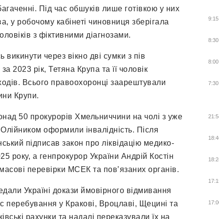
гаченні. Під час обшуків лише готівкою у них
9:15
а, у робочому кабінеті чиновниця зберігала
оловіків з фіктивними діагнозами.
8:30
 викинути через вікно дві сумки з пів
8:00
а 2023 рік, Тетяна Крупа та її чоловік
ходів. Всього правоохоронці заарештували
7:30
ини Крупи.
онад 50 прокурорів Хмельниччини на чолі з уже
21:5
Олійником оформили інвалідність. Після
18:4
ький підписав закон про ліквідацію медико-
025 року, а генпрокурор України Андрій Костін
18:2
масові перевірки МСЕК та пов’язаних органів.
17:1
редали Україні докази ймовірного відмивання
с перебування у Кракові, Вроцлаві, Щецині та
17:0
івські рахунки та надалі переказували їх на