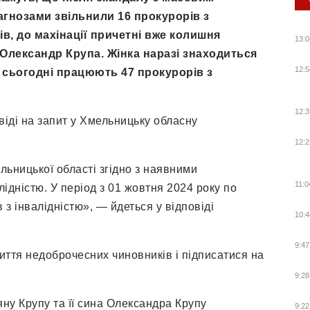
гнозами звільнили 16 прокурорів з
в, до махінації причетні вже колишня
13:0
 Олександр Крупа. Жінка наразі знаходиться
12:5
а сьогодні працюють 47 прокурорів з
12:3
віді на запит у Хмельницьку обласну
12:2
льницької області згідно з наявними
11:0
ідністю. У період з 01 жовтня 2024 року по
 з інвалідністю», — йдеться у відповіді
10:4
9:47
иття недоброчесних чиновників і підписатися на
9:28
ну Крупу та її сина Олександра Крупу
9:22