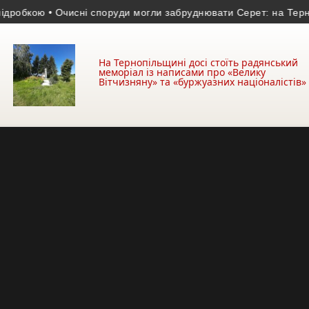
кою
• Очисні споруди могли забруднювати Серет: на Тернопіль
На Тернопільщині досі стоїть радянський
меморіал із написами про «Велику
Вітчизняну» та «буржуазних націоналістів»