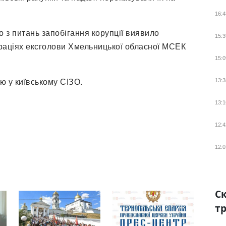
16:4
о з питань запобігання корупції виявило
15:3
раціях ексголови Хмельницької обласної МСЕК
15:0
13:3
ю у київському СІЗО.
13:1
12:4
12:0
Ск
тр