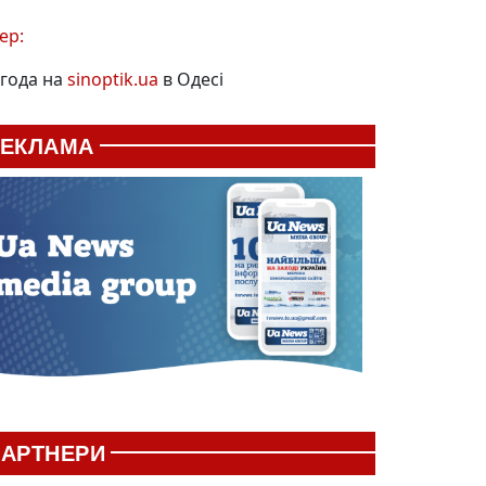
ер:
года на
sinoptik.ua
в Одесі
РЕКЛАМА
АРТНЕРИ