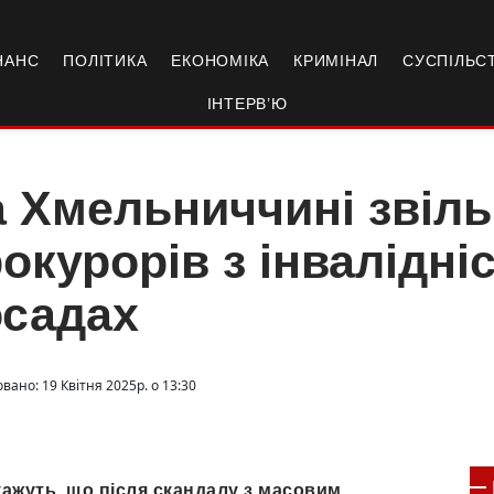
НАНС
ПОЛІТИКА
ЕКОНОМІКА
КРИМІНАЛ
СУСПІЛЬС
ІНТЕРВ’Ю
 Хмельниччині звіль
окурорів з інвалідніс
осадах
вано: 19 Квітня 2025р. о 13:30
кажуть, що після скандалу з масовим