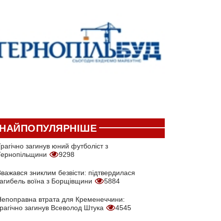
НАЙПОПУЛЯРНІШЕ
рагічно загинув юний футболіст з
Тернопільщини
9298
Вважався зниклим безвісти: підтвердилася
загибель воїна з Борщівщини
5884
Непоправна втрата для Кременеччини:
трагічно загинув Всеволод Штука
4545