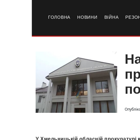
ГОЛОВНА
НОВИНИ
ВІЙНА
РЕЗО
На
пр
п
Опубліко
У Хмельницькій обласній прокуратурі 