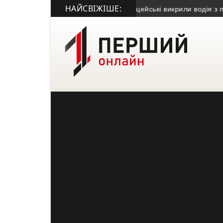
НАЙСВІЖІШЕ:
иве посвідчення: у Борщеві поліцейські викрили водія з підроб