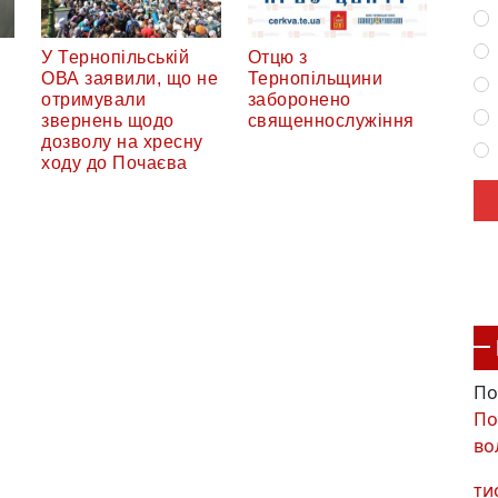
У Тернопільській
Отцю з
ОВА заявили, що не
Тернопільщини
отримували
заборонено
звернень щодо
священнослужіння
дозволу на хресну
ходу до Почаєва
По
По
во
ти