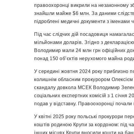
правоохоронці викрили на незаконному зба
знайшли майже $6 млн. За даними слідств
підроблені медичні документи з іменами ч
Під час слідчих дій посадовиця намагалась
мільйонами доларів. Згідно з декларацією з
Володимир мали 24 млн грн офіційних до
понад 150 об’єктів нерухомого майна род
У середині жовтня 2024 року приблизно п
колишнім обласним прокурором Олексієм 
скандалу довкола МСЕК Володимир Зеленс
соціальних експертних комісій з 1 січня 2
подав у відставку. Правоохоронці почали 
У квітні 2025 року польські прокурори пе
коштів родиною Крупи за кордоном: під ча
інших місцях Крупи вносили кошти на банк