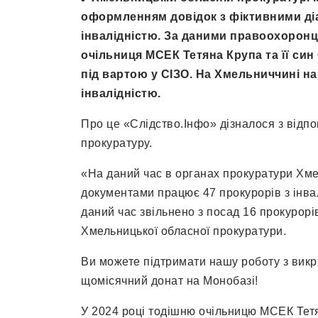
оформленням довідок з фіктивними діа
інвалідністю. За даними правоохоронці
очільниця МСЕК Тетяна Крупа та її син
під вартою у СІЗО. На Хмельниччині н
інвалідністю.
Про це «Слідство.Інфо» дізналося з відпо
прокуратуру.
«На даний час в органах прокуратури Хме
документами працює 47 прокурорів з інвал
даний час звільнено з посад 16 прокурорів
Хмельницької обласної прокуратури.
Ви можете підтримати нашу роботу з викр
щомісячний донат на Монобазі!
У 2024 році тодішню очільницю МСЕК Тетя