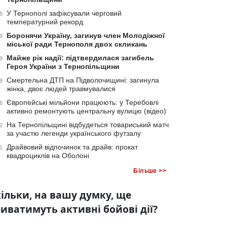
У Тернополі зафіксували черговий
8
температурний рекорд
Боронячи Україну, загинув член Молодіжної
9
міської ради Тернополя двох скликань
Майже рік надії: підтвердилася загибель
9
Героя України з Тернопільщини
Смертельна ДТП на Підволочищині: загинула
8
жінка, двоє людей травмувалися
Європейські мільйони працюють: у Теребовлі
6
активно ремонтують центральну вулицю (відео)
На Тернопільщині відбудеться товариський матч
2
за участю легенди українського футзалу
Драйвовий відпочинок та драйв: прокат
1
квадроциклів на Оболоні
Більше >>
ільки, на вашу думку, ще
иватимуть активні бойові дії?