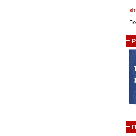
віт
По
П