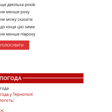
ще декілька років
не менше року
не можу сказати
до кінця цієї зими
не менше півроку
ПОГОДА
года
года у
Тернополі
логість:
ск: