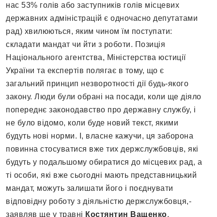
нас 53% голів або заступників голів місцевих
державних адміністрацій є одночасно депутатами
рад) хвилюються, яким чином їм поступати:
складати мандат чи йти з роботи. Позиція
Національного агентства, Міністерства юстиції
України та експертів полягає в тому, що є
загальний принцип незворотності дії будь-якого
закону. Люди були обрані на посади, коли ще діяло
попереднє законодавство про державну службу, і
не було відомо, коли буде новий текст, якими
будуть нові норми. І, власне кажучи, ця заборона
повинна стосуватися вже тих держслужбовців, які
будуть у подальшому обиратися до місцевих рад, а
ті особи, які вже сьогодні мають представницький
мандат, можуть залишати його і поєднувати
відповідну роботу з діяльністю держслужбовця,-
заявляв ще у травні
Костянтин Ващенко
.