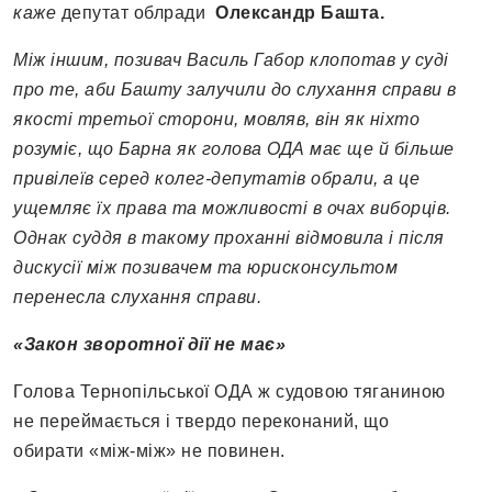
каже
депутат облради
Олександр Башта.
Між іншим, позивач Василь Габор клопотав у суді
про те, аби Башту залучили до слухання справи в
якості третьої сторони, мовляв, він як ніхто
розуміє, що Барна як голова ОДА має ще й більше
привілеїв серед колег-депутатів обрали, а це
ущемляє їх права та можливості в очах виборців.
Однак суддя в такому проханні відмовила і після
дискусії між позивачем та юрисконсультом
перенесла слухання справи.
«Закон зворотної дії не має»
Голова Тернопільської ОДА ж судовою тяганиною
не переймається і твердо переконаний, що
обирати «між-між» не повинен.