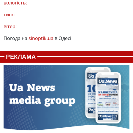
вологість:
тиск:
вітер:
Погода на
sinoptik.ua
в Одесі
РЕКЛАМА