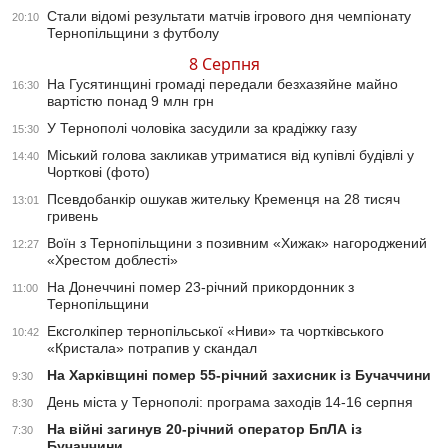
Стали відомі результати матчів ігрового дня чемпіонату
20:10
Тернопільщини з футболу
8 Серпня
На Гусятинщині громаді передали безхазяйне майно
16:30
вартістю понад 9 млн грн
У Тернополі чоловіка засудили за крадіжку газу
15:30
Міський голова закликав утриматися від купівлі будівлі у
14:40
Чорткові (фото)
Псевдобанкір ошукав жительку Кременця на 28 тисяч
13:01
гривень
Воїн з Тернопільщини з позивним «Хижак» нагороджений
12:27
«Хрестом доблесті»
На Донеччині помер 23-річний прикордонник з
11:00
Тернопільщини
Ексголкіпер тернопільської «Ниви» та чортківського
10:42
«Кристала» потрапив у скандал
На Харківщині помер 55-річний захисник із Бучаччини
9:30
День міста у Тернополі: програма заходів 14-16 серпня
8:30
На війні загинув 20-річний оператор БпЛА із
7:30
Бучаччини