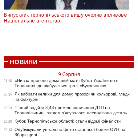
Випускник тернопільського вишу очолив впливове
Національне агентство
НОВИНИ
9 Серпня
«Нива» проведе домашній матч Кубка України не в
21:40
Тернополі: де відбудеться гра з «Буковиною»
Як вибрати келихи для дому: прозорі чи кольорові, гладкі
20:25
чи фактурні
П’яний водій із 3,48 проміле спричинив ДТП на
20:23
Тернопільщині: згодом з’ясувалася несподівана деталь
Кубок Тернопільської області: стали відомі фіналісти
20:20
Опублікували унікальне фото останньої боївки ОУН на
20:13
Зборівщині