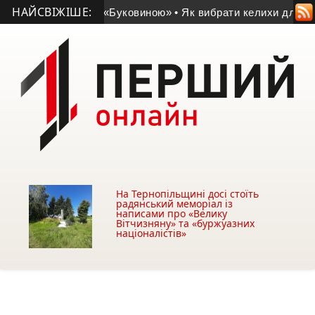
НАЙСВІЖІШЕ:
удеться гра з «Буковиною»
• Як вибрати келихи для дому: про
На Тернопільщині досі стоїть
радянський меморіал із
написами про «Велику
Вітчизняну» та «буржуазних
націоналістів»