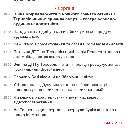
7 Серпня
Війна обірвала життя 50-річного гранатометника з
19:20
Тернопільщини: причина смерті – гостра серцево-
судинна недостатність
Нагодувати людей у надзвичайних умовах – це дуже
17:15
відповідально
New Brain: відгуки студентів та огляд школи іноземних мов
17:11
Потрійна ДТП на Тернопільщині: водія Peugeot затисло в
17:07
автомобілі, постраждала дитина
Вчинив ДТП у Теребовлі та зник: поліція розшукує жителя
16:12
Гусятинщини (фото+відео)
Спочив у Бозі відомий на Зборівщині лікар
16:00
У Тернополі відбудуться установчі збори асоціації
15:27
нащадків українських жертв польських репресій
Які ключові характеристики у вуличних камер
15:13
відеоспостереження
На Тернопільщині державі повернули будівлю вартістю
15:00
понад 50 млн грн
Більше >>