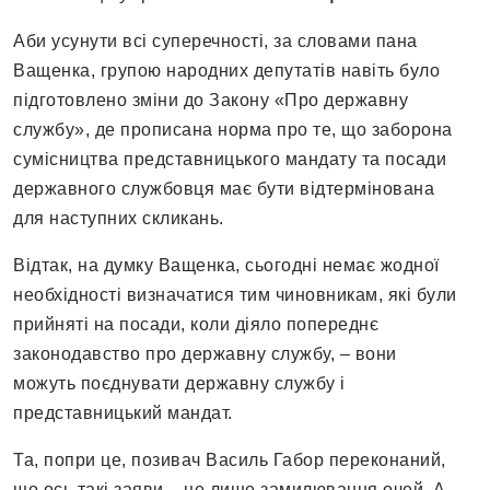
Аби усунути всі суперечності, за словами пана
Ващенка, групою народних депутатів навіть було
підготовлено зміни до Закону «Про державну
службу», де прописана норма про те, що заборона
сумісництва представницького мандату та посади
державного службовця має бути відтермінована
для наступних скликань.
Відтак, на думку Ващенка, сьогодні немає жодної
необхідності визначатися тим чиновникам, які були
прийняті на посади, коли діяло попереднє
законодавство про державну службу, – вони
можуть поєднувати державну службу і
представницький мандат.
Та, попри це, позивач Василь Габор переконаний,
що ось такі заяви – це лише замилювання очей. А