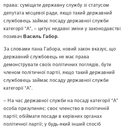
права: суміщати державну службу зі статусом
депутата місцевої ради, якщо такий державний
службовець займає посаду державної служби
категорії “А”, – цитує недавні зміни у законодавстві
позивач
Василь Габор
.
За словами пана Габора, новий закон вказує, що
державний службовець не має права
демонструвати своїх політичних поглядів, бути
членом політичної партії, якщо такий державний
службовець займає посаду державної служби
категорії “А”.
– На час державної служби на посаді категорії “А”
особа призупиняє: своє членство в політичній
партії; обіймати посади в керівних органах
політичної партії; у будь-який інший спосіб