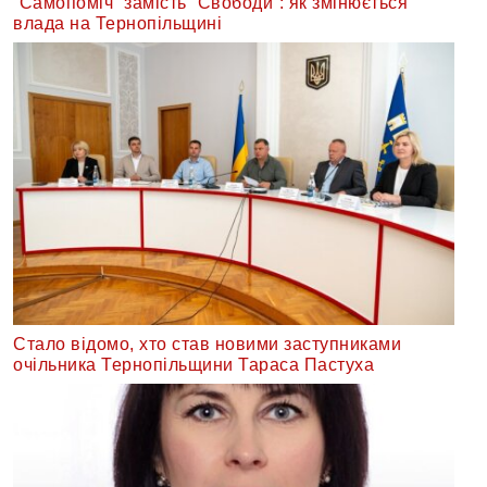
“Самопоміч” замість “Свободи”: як змінюється
влада на Тернопільщині
Стало відомо, хто став новими заступниками
очільника Тернопільщини Тараса Пастуха