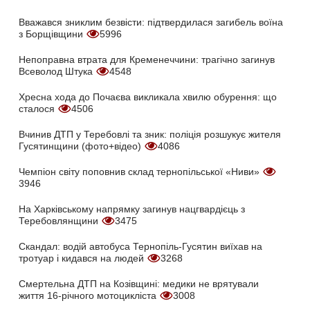
Вважався зниклим безвісти: підтвердилася загибель воїна
з Борщівщини
5996
Непоправна втрата для Кременеччини: трагічно загинув
Всеволод Штука
4548
Хресна хода до Почаєва викликала хвилю обурення: що
сталося
4506
Вчинив ДТП у Теребовлі та зник: поліція розшукує жителя
Гусятинщини (фото+відео)
4086
Чемпіон світу поповнив склад тернопільської «Ниви»
3946
На Харківському напрямку загинув нацгвардієць з
Теребовлянщини
3475
Скандал: водій автобуса Тернопіль-Гусятин виїхав на
тротуар і кидався на людей
3268
Смертельна ДТП на Козівщині: медики не врятували
життя 16-річного мотоцикліста
3008