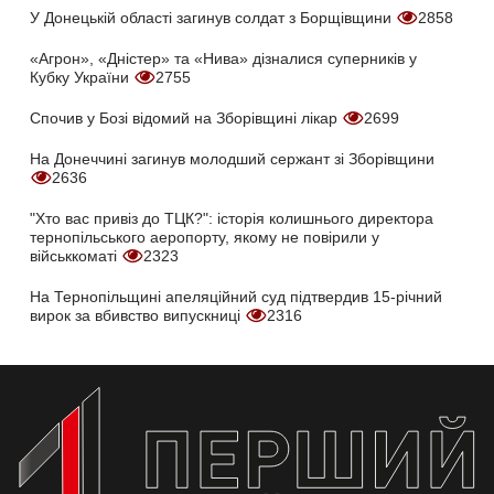
У Донецькій області загинув солдат з Борщівщини
2858
«Агрон», «Дністер» та «Нива» дізналися суперників у
Кубку України
2755
Спочив у Бозі відомий на Зборівщині лікар
2699
На Донеччині загинув молодший сержант зі Зборівщини
2636
"Хто вас привіз до ТЦК?": історія колишнього директора
тернопільського аеропорту, якому не повірили у
військкоматі
2323
На Тернопільщині апеляційний суд підтвердив 15-річний
вирок за вбивство випускниці
2316