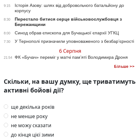
Історія Азову: шлях від добровольчого батальйону до
9:15
корпусу
Перестало битися серце військовослужбовця з
8:30
Бережанщини
Синод обрав єпископа для Бучацької єпархії УГКЦ
8:00
У Тернополі призначили уповноваженого з безбар’єрності
7:30
6 Серпня
ФК «Бучач» переміг у матчі пам’яті Володимира Дроня
21:54
Більше >>
Скільки, на вашу думку, ще триватимуть
активні бойові дії?
ще декілька років
не менше року
не можу сказати
до кінця цієї зими