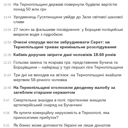
На Тернопільщині державі повернули будівлю вартістю
15:00
понад 50 млн грн
Уродженець Гусятинщини увійде до Зали світової шахової
14:44
слави
27 тисяч за фальшиве посвідчення: у Борщеві поліцейські
13:04
викрили водія з підробкою
Очисні споруди могли забруднювати Серет: на
12:54
Тернопільщині триває кримінальне розслідування
Кабмін доручив звірити дані чоловіків 18-60 років
12:39
Гольова заміна та яскрава гра: представники Бучача та
12:23
Борщівщини – найкращі у турі першої ліги Тернопільщини
Три дні не виходив на зв’язок: на Тернопільщині знайшли
11:04
мертвим 58-річного чоловіка
На Тернопільщині оголосили дводенну жалобу за
10:48
загиблим старшим сержантом
Смертельна знахідка в полі: піротехніки знищили
9:47
артилерійський снаряд на Бучаччині
Як купити комерційну нерухомість в Тернополі, яка
9:28
приноситиме прибуток?
Як бізнес може допомогти Україні не лише донатом
9:22