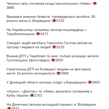
Чемпіон світу поповнив склад тернопільської «Ниви»
3885
Вважався зниклим безвісти: підтвердилася загибель 30-
річного воїна із Зборівщини
3720
На Харківському напрямку загинув нацгвардієць з
Теребовлянщини
3471
Скандал: водій автобуса Тернопіль-Гусятин виїхав на
тротуар і кидався на людей
3210
Вчинив ДТП у Теребовлі та зник: поліція розшукує жителя
Гусятинщини (фото+відео)
3050
Смертельна ДТП на Козівщині: медики не врятували
життя 16-річного мотоцикліста
2988
У Донецькій області загинув солдат з Борщівщини
2852
«Агрон», «Дністер» та «Нива» дізналися суперників у
Кубку України
2753
На Донеччині загинув молодший сержант зі Зборівщини
2632