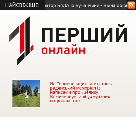
НАЙСВІЖІШЕ:
ув 20-річний оператор БпЛА із Бучаччини
• Війна обірвала жит
На Тернопільщині досі стоїть
радянський меморіал із
написами про «Велику
Вітчизняну» та «буржуазних
націоналістів»