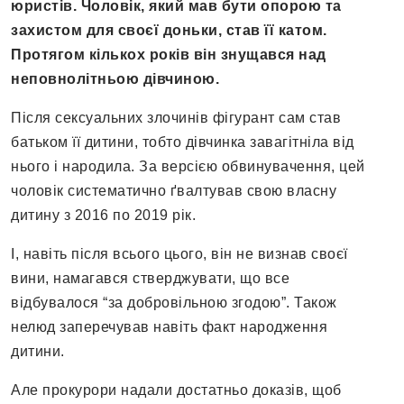
юристів. Чоловік, який мав бути опорою та
захистом для своєї доньки, став її катом.
Протягом кількох років він знущався над
неповнолітньою дівчиною.
Після сексуальних злочинів фігурант сам став
батьком її дитини, тобто дівчинка завагітніла від
нього і народила. За версією обвинувачення, цей
чоловік систематично ґвалтував свою власну
дитину з 2016 по 2019 рік.
І, навіть після всього цього, він не визнав своєї
вини, намагався стверджувати, що все
відбувалося “за добровільною згодою”. Також
нелюд заперечував навіть факт народження
дитини.
Але прокурори надали достатньо доказів, щоб