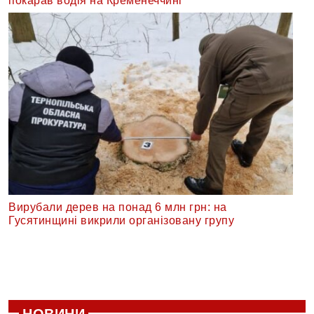
покарав водія на Кременеччині
Вирубали дерев на понад 6 млн грн: на
Гусятинщині викрили організовану групу