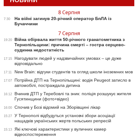
НОВИНИ
8 Серпня
На війні загинув 20-річний оператор БпЛА із
7:30
Бучаччини
7 Серпня
Війна обірвала життя 50-річного гранатометника з
19:20
Тернопільщини: причина смерті – гостра серцево-
судинна недостатність
Нагодувати людей у надзвичайних умовах – це дуже
17:15
відповідально
New Brain: відгуки студентів та огляд школи іноземних мов
17:11
Потрійна ДТП на Тернопільщині: водія Peugeot затисло в
17:07
автомобілі, постраждала дитина
Вчинив ДТП у Теребовлі та зник: поліція розшукує жителя
16:12
Гусятинщини (фото+відео)
Спочив у Бозі відомий на Зборівщині лікар
16:00
У Тернополі відбудуться установчі збори асоціації
15:27
нащадків українських жертв польських репресій
Які ключові характеристики у вуличних камер
15:13
відеоспостереження