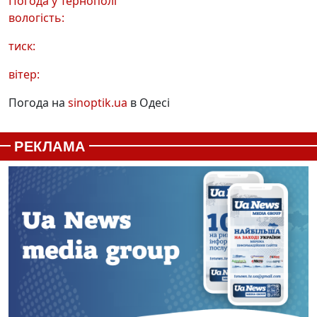
Погода у
Тернополі
вологість:
тиск:
вітер:
Погода на
sinoptik.ua
в Одесі
РЕКЛАМА