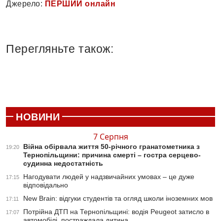
Джерело:
ПЕРШИЙ онлайн
Перегляньте також:
НОВИНИ
7 Серпня
Війна обірвала життя 50-річного гранатометника з
19:20
Тернопільщини: причина смерті – гостра серцево-
судинна недостатність
Нагодувати людей у надзвичайних умовах – це дуже
17:15
відповідально
New Brain: відгуки студентів та огляд школи іноземних мов
17:11
Потрійна ДТП на Тернопільщині: водія Peugeot затисло в
17:07
автомобілі, постраждала дитина