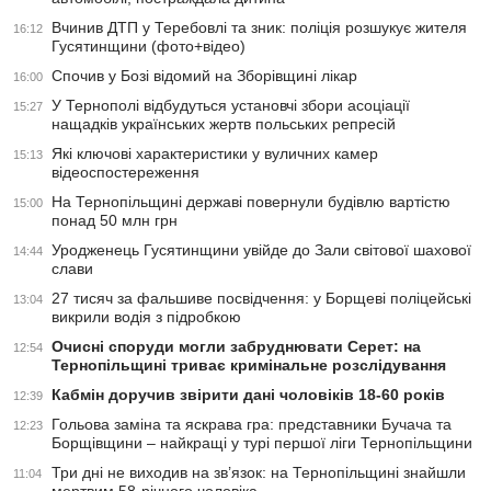
Вчинив ДТП у Теребовлі та зник: поліція розшукує жителя
16:12
Гусятинщини (фото+відео)
Спочив у Бозі відомий на Зборівщині лікар
16:00
У Тернополі відбудуться установчі збори асоціації
15:27
нащадків українських жертв польських репресій
Які ключові характеристики у вуличних камер
15:13
відеоспостереження
На Тернопільщині державі повернули будівлю вартістю
15:00
понад 50 млн грн
Уродженець Гусятинщини увійде до Зали світової шахової
14:44
слави
27 тисяч за фальшиве посвідчення: у Борщеві поліцейські
13:04
викрили водія з підробкою
Очисні споруди могли забруднювати Серет: на
12:54
Тернопільщині триває кримінальне розслідування
Кабмін доручив звірити дані чоловіків 18-60 років
12:39
Гольова заміна та яскрава гра: представники Бучача та
12:23
Борщівщини – найкращі у турі першої ліги Тернопільщини
Три дні не виходив на зв’язок: на Тернопільщині знайшли
11:04