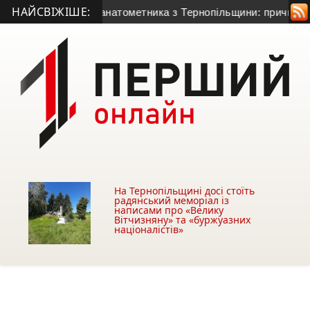
НАЙСВІЖІШЕ:
ття 50-річного гранатометника з Тернопільщини: причина сме
На Тернопільщині досі стоїть
радянський меморіал із
написами про «Велику
Вітчизняну» та «буржуазних
націоналістів»