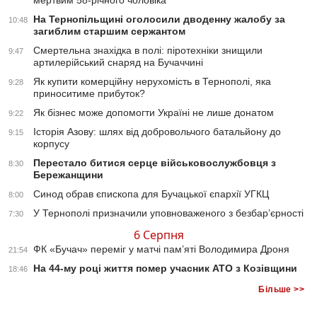
мертвим 58-річного чоловіка
На Тернопільщині оголосили дводенну жалобу за
10:48
загиблим старшим сержантом
Смертельна знахідка в полі: піротехніки знищили
9:47
артилерійський снаряд на Бучаччині
Як купити комерційну нерухомість в Тернополі, яка
9:28
приноситиме прибуток?
Як бізнес може допомогти Україні не лише донатом
9:22
Історія Азову: шлях від добровольчого батальйону до
9:15
корпусу
Перестало битися серце військовослужбовця з
8:30
Бережанщини
Синод обрав єпископа для Бучацької єпархії УГКЦ
8:00
У Тернополі призначили уповноваженого з безбар’єрності
7:30
6 Серпня
ФК «Бучач» переміг у матчі пам’яті Володимира Дроня
21:54
На 44-му році життя помер учасник АТО з Козівщини
18:46
Більше >>