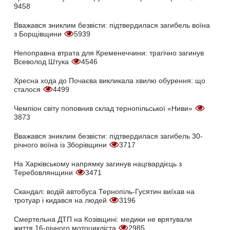
9458
Вважався зниклим безвісти: підтвердилася загибель воїна
з Борщівщини
5939
Непоправна втрата для Кременеччини: трагічно загинув
Всеволод Штука
4546
Хресна хода до Почаєва викликала хвилю обурення: що
сталося
4499
Чемпіон світу поповнив склад тернопільської «Ниви»
3873
Вважався зниклим безвісти: підтвердилася загибель 30-
річного воїна із Зборівщини
3717
На Харківському напрямку загинув нацгвардієць з
Теребовлянщини
3471
Скандал: водій автобуса Тернопіль-Гусятин виїхав на
тротуар і кидався на людей
3196
Смертельна ДТП на Козівщині: медики не врятували
життя 16-річного мотоцикліста
2985