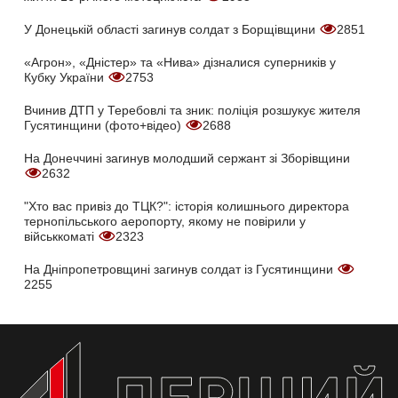
У Донецькій області загинув солдат з Борщівщини
2851
«Агрон», «Дністер» та «Нива» дізналися суперників у
Кубку України
2753
Вчинив ДТП у Теребовлі та зник: поліція розшукує жителя
Гусятинщини (фото+відео)
2688
На Донеччині загинув молодший сержант зі Зборівщини
2632
"Хто вас привіз до ТЦК?": історія колишнього директора
тернопільського аеропорту, якому не повірили у
військкоматі
2323
На Дніпропетровщині загинув солдат із Гусятинщини
2255