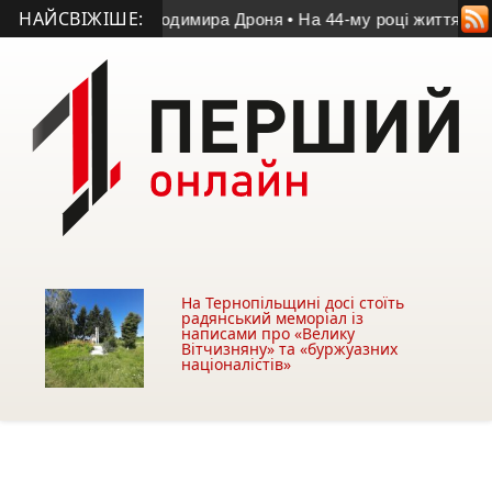
НАЙСВІЖІШЕ:
матчі пам’яті Володимира Дроня
• На 44-му році життя помер
На Тернопільщині досі стоїть
радянський меморіал із
написами про «Велику
Вітчизняну» та «буржуазних
націоналістів»