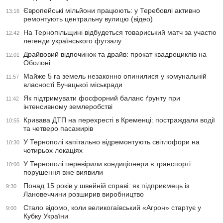
Європейські мільйони працюють: у Теребовлі активно
13:16
ремонтують центральну вулицю (відео)
На Тернопільщині відбудеться товариський матч за участю
12:42
легенди українського футзалу
Драйвовий відпочинок та драйв: прокат квадроциклів на
12:01
Оболоні
Майже 5 га земель незаконно опинилися у комунальній
11:57
власності Бучацької міськради
Як підтримувати фосфорний баланс ґрунту при
11:42
інтенсивному землеробстві
Кривава ДТП на перехресті в Кременці: постраждали водії
10:55
та четверо пасажирів
У Тернополі капітально відремонтують світлофори на
10:30
чотирьох локаціях
У Тернополі перевірили кондиціонери в транспорті:
10:00
порушення вже виявили
Понад 15 років у швейній справі: як підприємець із
9:30
Лановеччини розширив виробництво
Стало відомо, коли великогаївський «Агрон» стартує у
9:00
Кубку України