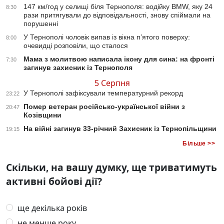
147 км/год у селищі біля Тернополя: водійку BMW, яку 24
8:30
рази притягували до відповідальності, знову спіймали на
порушенні
У Тернополі чоловік випав із вікна п’ятого поверху:
8:00
очевидці розповіли, що сталося
Мама з молитвою написала ікону для сина: на фронті
7:30
загинув захисник із Тернополя
5 Серпня
У Тернополі зафіксували температурний рекорд
23:22
Помер ветеран російсько-української війни з
20:47
Козівщини
На війні загинув 33-річний Захисник із Тернопільщини
19:15
Більше >>
Скільки, на вашу думку, ще триватимуть
активні бойові дії?
ще декілька років
не менше року