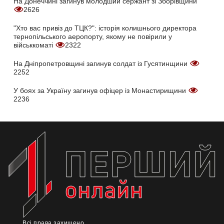
На Донеччині загинув молодший сержант зі Зборівщини
2626
"Хто вас привіз до ТЦК?": історія колишнього директора
тернопільського аеропорту, якому не повірили у
військкоматі
2322
На Дніпропетровщині загинув солдат із Гусятинщини
2252
У боях за Україну загинув офіцер із Монастирищини
2236
Всі права захищено