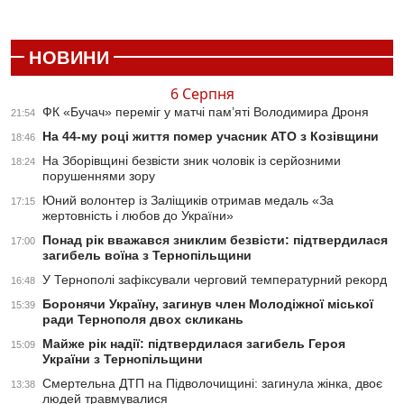
НОВИНИ
6 Серпня
ФК «Бучач» переміг у матчі пам’яті Володимира Дроня
21:54
На 44-му році життя помер учасник АТО з Козівщини
18:46
На Зборівщині безвісти зник чоловік із серйозними
18:24
порушеннями зору
Юний волонтер із Заліщиків отримав медаль «За
17:15
жертовність і любов до України»
Понад рік вважався зниклим безвісти: підтвердилася
17:00
загибель воїна з Тернопільщини
У Тернополі зафіксували черговий температурний рекорд
16:48
Боронячи Україну, загинув член Молодіжної міської
15:39
ради Тернополя двох скликань
Майже рік надії: підтвердилася загибель Героя
15:09
України з Тернопільщини
Смертельна ДТП на Підволочищині: загинула жінка, двоє
13:38
людей травмувалися