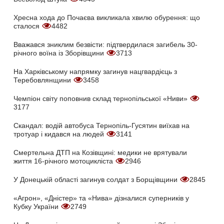
Хресна хода до Почаєва викликала хвилю обурення: що
сталося
4482
Вважався зниклим безвісти: підтвердилася загибель 30-
річного воїна із Зборівщини
3713
На Харківському напрямку загинув нацгвардієць з
Теребовлянщини
3458
Чемпіон світу поповнив склад тернопільської «Ниви»
3177
Скандал: водій автобуса Тернопіль-Гусятин виїхав на
тротуар і кидався на людей
3141
Смертельна ДТП на Козівщині: медики не врятували
життя 16-річного мотоцикліста
2946
У Донецькій області загинув солдат з Борщівщини
2845
«Агрон», «Дністер» та «Нива» дізналися суперників у
Кубку України
2749