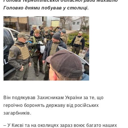
Голова Тернопільської обласної ради Михайло
Головко днями побував у столиці.
Він подякував Захисникам України за те, що
героїчно боронять державу від російських
загарбників.
– У Києві та на околицях зараз воює багато наших