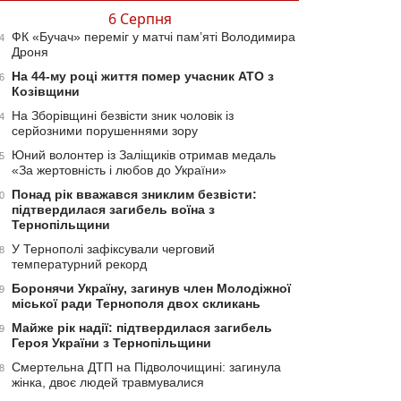
6 Серпня
ФК «Бучач» переміг у матчі пам’яті Володимира
4
Дроня
На 44-му році життя помер учасник АТО з
6
Козівщини
На Зборівщині безвісти зник чоловік із
4
серйозними порушеннями зору
Юний волонтер із Заліщиків отримав медаль
5
«За жертовність і любов до України»
Понад рік вважався зниклим безвісти:
0
підтвердилася загибель воїна з
Тернопільщини
У Тернополі зафіксували черговий
8
температурний рекорд
Боронячи Україну, загинув член Молодіжної
9
міської ради Тернополя двох скликань
Майже рік надії: підтвердилася загибель
9
Героя України з Тернопільщини
Смертельна ДТП на Підволочищині: загинула
8
жінка, двоє людей травмувалися