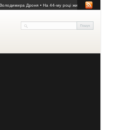
одимира Дроня
• На 44-му році життя помер учасник АТО з Козів