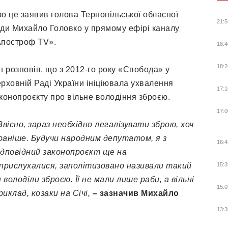
о це заявив голова Тернопільської обласної
21:5
ди Михайло Головко у прямому ефірі каналу
построф TV».
18:4
18:2
н розповів, що з
2012
-го року «Свобода» у
рховній Раді України ініціювала ухвалення
17:1
конопроєкту про вільне володіння зброєю.
17:0
Звісно, зараз необхідно легалізувати зброю, хоч
раніше. Будучи народним депутатом, я з
16:4
ідповідний законопроєкт ще на
 прислухалися, заполітизовано називали такий
15:3
 володіли зброєю. Її не мали лише раби, а вільні
15:0
иклад, козаки на Січі,
–
зазначив Михайло
13:3