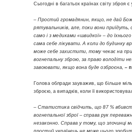
Сьогодні в багатьох країнах світу зброя є
– Простий громадянин, якщо, не дай Бо
рятувальників, але, поки вони приїдуть
само і з медиками «швидкої» – до їхньог
сама себе лікувати. А коли до будинку в
може себе захистити, тому чекає на при
вогнепальну зброю, за право володіти н
завоювати, якщо вона буде озброєна,
–
п
Голова облради зауважив, що більше міль
зброєю, а випадків, коли її використовув
– Статистика свідчить, що 87 % вбивст
вогнепальної зброї – справа рук переваж
незаконно. Справа у тому, що злочинці 
простий українець не може цього зробит