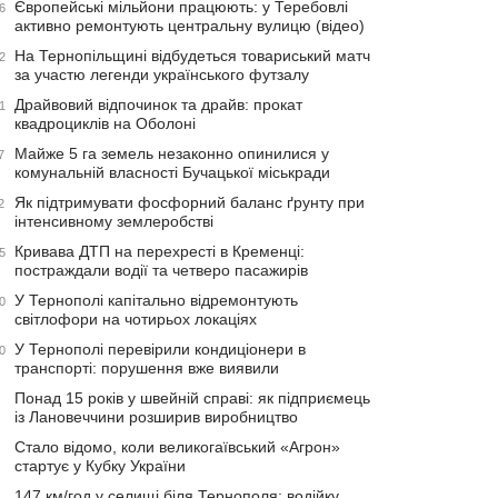
Європейські мільйони працюють: у Теребовлі
6
активно ремонтують центральну вулицю (відео)
На Тернопільщині відбудеться товариський матч
2
за участю легенди українського футзалу
Драйвовий відпочинок та драйв: прокат
1
квадроциклів на Оболоні
Майже 5 га земель незаконно опинилися у
7
комунальній власності Бучацької міськради
Як підтримувати фосфорний баланс ґрунту при
2
інтенсивному землеробстві
Кривава ДТП на перехресті в Кременці:
5
постраждали водії та четверо пасажирів
У Тернополі капітально відремонтують
0
світлофори на чотирьох локаціях
У Тернополі перевірили кондиціонери в
0
транспорті: порушення вже виявили
Понад 15 років у швейній справі: як підприємець
із Лановеччини розширив виробництво
Стало відомо, коли великогаївський «Агрон»
стартує у Кубку України
147 км/год у селищі біля Тернополя: водійку