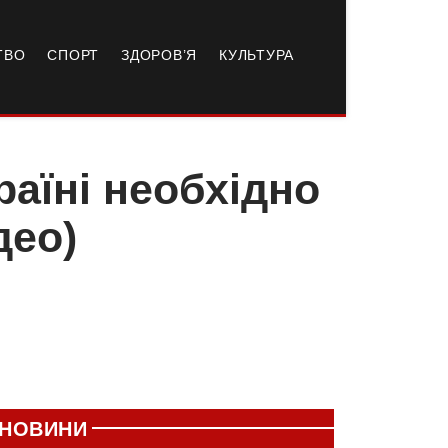
ТВО
СПОРТ
ЗДОРОВ’Я
КУЛЬТУРА
раїні необхідно
део)
НОВИНИ