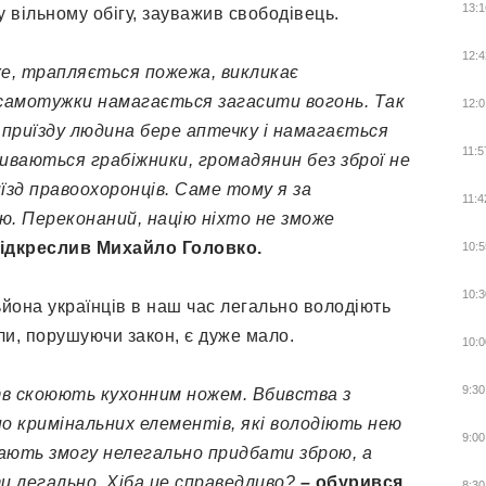
13:1
 у вільному обігу, зауважив свободівець.
12:4
же, трапляється пожежа, викликає
, самотужки намагається загасити вогонь. Так
12:0
о приїзду людина бере аптечку і намагається
11:5
риваються грабіжники, громадянин без зброї не
їзд правоохоронців. Саме тому я за
11:4
ею. Переконаний, націю ніхто не зможе
ідкреслив Михайло Головко.
10:5
10:3
йона українців в наш час легально володіють
али, порушуючи закон, є дуже мало.
10:0
9:30
в скоюють кухонним ножем. Вбивства з
но кримінальних елементів, які володіють нею
9:00
мають змогу нелегально придбати зброю, а
и легально. Хіба це справедливо?
–
обурився
8:30