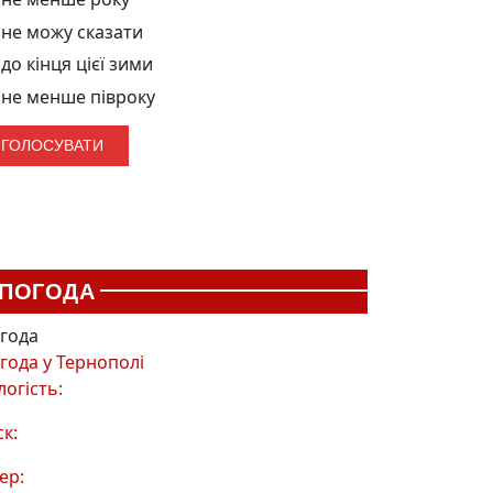
не можу сказати
до кінця цієї зими
не менше півроку
ПОГОДА
года
года у
Тернополі
логість:
ск:
ер: