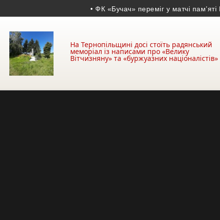
• ФК «Бучач» переміг у матчі пам’яті Вол
На Тернопільщині досі стоїть радянський
меморіал із написами про «Велику
Вітчизняну» та «буржуазних націоналістів»