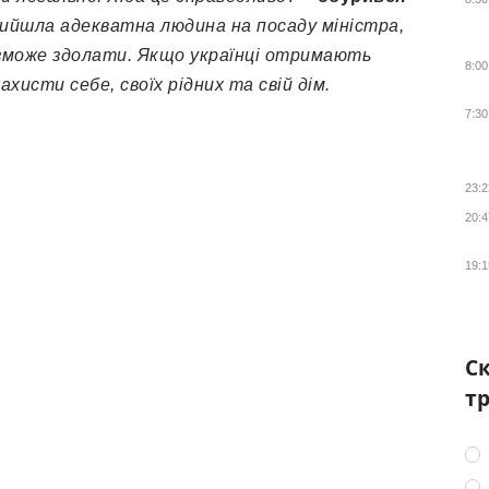
ийшла адекватна людина на посаду міністра,
е зможе здолати. Якщо українці отримають
8:00
хисти себе, своїх рідних та свій дім.
7:30
23:2
20:4
19:1
Ск
тр