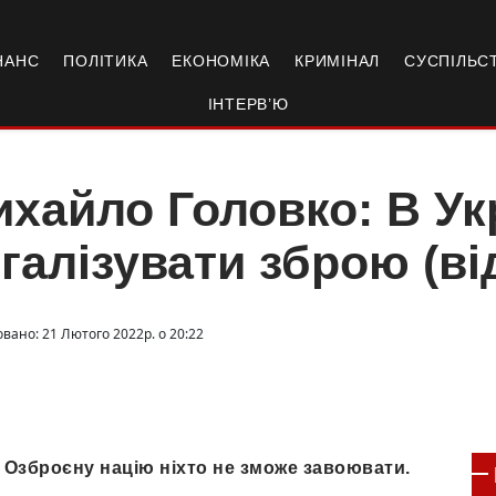
НАНС
ПОЛІТИКА
ЕКОНОМІКА
КРИМІНАЛ
СУСПІЛЬС
ІНТЕРВ’Ю
хайло Головко: В Ук
галізувати зброю (ві
овано: 21 Лютого 2022р. о 20:22
. Озброєну націю ніхто не зможе завоювати.