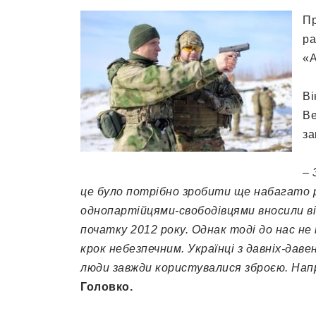
Пр
ра
«А
Ві
Ве
за
– 
це було потрібно зробити ще набагато 
однопартійцями-свободівцями вносили в
початку
2012
року. Однак тоді до нас не
крок небезпечним. Українці з давніх-давен
люди завжди користувалися зброєю. Напр
Головко.