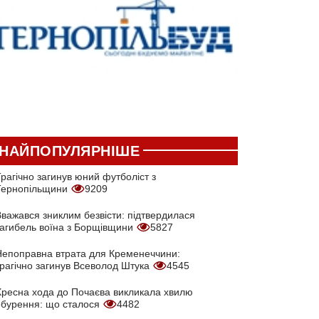
НАЙПОПУЛЯРНІШЕ
рагічно загинув юний футболіст з
Тернопільщини
9209
Вважався зниклим безвісти: підтвердилася
загибель воїна з Борщівщини
5827
Непоправна втрата для Кременеччини:
трагічно загинув Всеволод Штука
4545
Хресна хода до Почаєва викликала хвилю
обурення: що сталося
4482