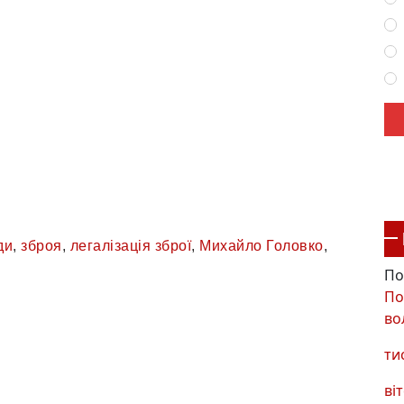
ди
,
зброя
,
легалізація зброї
,
Михайло Головко
,
По
По
во
ти
віт