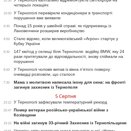
У Тернополі капітально відремонтують світлофори на
10:30
чотирьох локаціях
У Тернополі перевірили кондиціонери в транспорті:
10:00
порушення вже виявили
Понад 15 років у швейній справі: як підприємець із
9:30
Лановеччини розширив виробництво
Стало відомо, коли великогаївський «Агрон» стартує у
9:00
Кубку України
147 км/год у селищі біля Тернополя: водійку BMW, яку 24
8:30
рази притягували до відповідальності, знову спіймали на
порушенні
У Тернополі чоловік випав із вікна п’ятого поверху:
8:00
очевидці розповіли, що сталося
Мама з молитвою написала ікону для сина: на фронті
7:30
загинув захисник із Тернополя
5 Серпня
У Тернополі зафіксували температурний рекорд
23:22
Помер ветеран російсько-української війни з
20:47
Козівщини
На війні загинув 33-річний Захисник із Тернопільщини
19:15
Чемпіон світу поповнив склад тернопільської «Ниви»