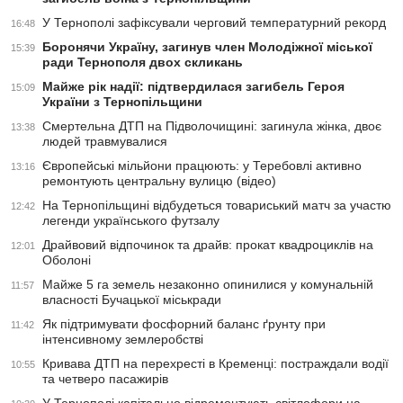
У Тернополі зафіксували черговий температурний рекорд
16:48
Боронячи Україну, загинув член Молодіжної міської
15:39
ради Тернополя двох скликань
Майже рік надії: підтвердилася загибель Героя
15:09
України з Тернопільщини
Смертельна ДТП на Підволочищині: загинула жінка, двоє
13:38
людей травмувалися
Європейські мільйони працюють: у Теребовлі активно
13:16
ремонтують центральну вулицю (відео)
На Тернопільщині відбудеться товариський матч за участю
12:42
легенди українського футзалу
Драйвовий відпочинок та драйв: прокат квадроциклів на
12:01
Оболоні
Майже 5 га земель незаконно опинилися у комунальній
11:57
власності Бучацької міськради
Як підтримувати фосфорний баланс ґрунту при
11:42
інтенсивному землеробстві
Кривава ДТП на перехресті в Кременці: постраждали водії
10:55
та четверо пасажирів