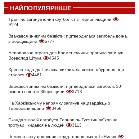
НАЙПОПУЛЯРНІШЕ
Трагічно загинув юний футболіст з Тернопільщини
9124
Вважався зниклим безвісти: підтвердилася загибель воїна
з Борщівщини
5777
Непоправна втрата для Кременеччини: трагічно загинув
Всеволод Штука
4545
Хресна хода до Почаєва викликала хвилю обурення: що
сталося
4481
Вважався зниклим безвісти: підтвердилася загибель 30-
річного воїна із Зборівщини
3713
На Харківському напрямку загинув нацгвардієць з
Теребовлянщини
3456
Скандал: водій автобуса Тернопіль-Гусятин виїхав на
тротуар і кидався на людей
3113
Чемпіон світу поповнив склад тернопільської «Ниви»