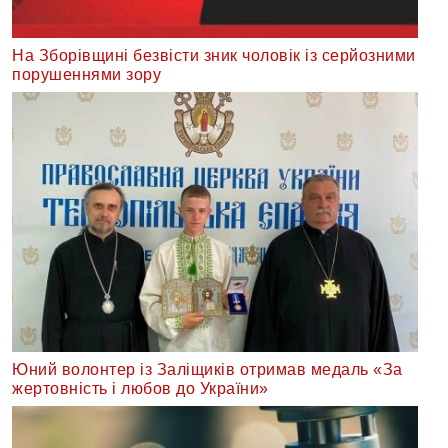
На Зборівщині безвісти зник чоловік із серйозними
порушеннями зору
Юний волонтер із Заліщиків отримав медаль «За
жертовність і любов до України»