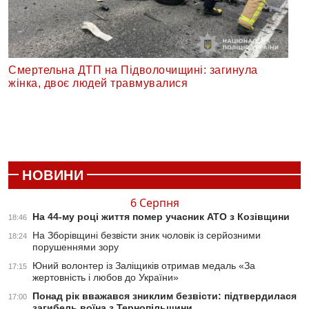
Смертельна ДТП на Підволочищині: загинула
жінка, двоє людей травмувалися
НОВИНИ
6 Серпня
На 44-му році життя помер учасник АТО з Козівщини
18:46
На Зборівщині безвісти зник чоловік із серйозними
18:24
порушеннями зору
Юний волонтер із Заліщиків отримав медаль «За
17:15
жертовність і любов до України»
Понад рік вважався зниклим безвісти: підтвердилася
17:00
загибель воїна з Тернопільщини