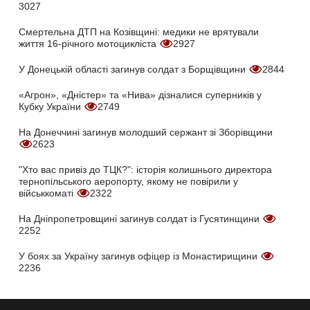
3027
Смертельна ДТП на Козівщині: медики не врятували
життя 16-річного мотоцикліста
2927
У Донецькій області загинув солдат з Борщівщини
2844
«Агрон», «Дністер» та «Нива» дізналися суперників у
Кубку України
2749
На Донеччині загинув молодший сержант зі Зборівщини
2623
"Хто вас привіз до ТЦК?": історія колишнього директора
тернопільського аеропорту, якому не повірили у
військкоматі
2322
На Дніпропетровщині загинув солдат із Гусятинщини
2252
У боях за Україну загинув офіцер із Монастирищини
2236