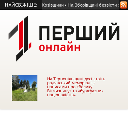
НАЙСВІЖІШЕ:
 учасник АТО з Козівщини
• На Зборівщині безвісти зник чоло
На Тернопільщині досі стоїть
радянський меморіал із
написами про «Велику
Вітчизняну» та «буржуазних
націоналістів»