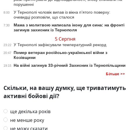
порушенні
У Тернополі чоловік випав із вікна п’ятого поверху:
8:00
очевидці розповіли, що сталося
Мама з молитвою написала ікону для сина: на фронті
7:30
загинув захисник із Тернополя
5 Серпня
У Тернополі зафіксували температурний рекорд
23:22
Помер ветеран російсько-української війни з
20:47
Козівщини
На війні загинув 33-річний Захисник із Тернопільщини
19:15
Більше >>
Скільки, на вашу думку, ще триватимуть
активні бойові дії?
ще декілька років
не менше року
не можу сказати