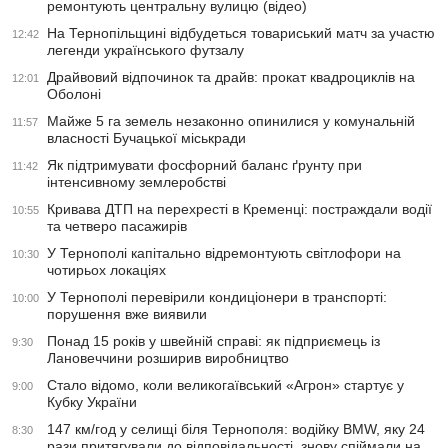
ремонтують центральну вулицю (відео)
На Тернопільщині відбудеться товариський матч за участю
12:42
легенди українського футзалу
Драйвовий відпочинок та драйв: прокат квадроциклів на
12:01
Оболоні
Майже 5 га земель незаконно опинилися у комунальній
11:57
власності Бучацької міськради
Як підтримувати фосфорний баланс ґрунту при
11:42
інтенсивному землеробстві
Кривава ДТП на перехресті в Кременці: постраждали водії
10:55
та четверо пасажирів
У Тернополі капітально відремонтують світлофори на
10:30
чотирьох локаціях
У Тернополі перевірили кондиціонери в транспорті:
10:00
порушення вже виявили
Понад 15 років у швейній справі: як підприємець із
9:30
Лановеччини розширив виробництво
Стало відомо, коли великогаївський «Агрон» стартує у
9:00
Кубку України
147 км/год у селищі біля Тернополя: водійку BMW, яку 24
8:30
рази притягували до відповідальності, знову спіймали на