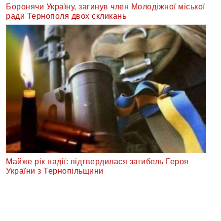
Боронячи Україну, загинув член Молодіжної міської
ради Тернополя двох скликань
Майже рік надії: підтвердилася загибель Героя
України з Тернопільщини