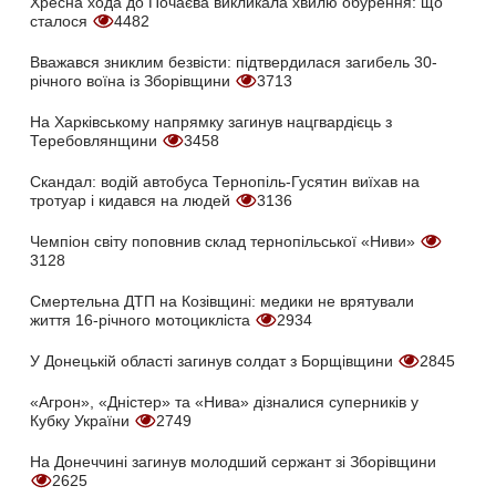
Хресна хода до Почаєва викликала хвилю обурення: що
сталося
4482
Вважався зниклим безвісти: підтвердилася загибель 30-
річного воїна із Зборівщини
3713
На Харківському напрямку загинув нацгвардієць з
Теребовлянщини
3458
Скандал: водій автобуса Тернопіль-Гусятин виїхав на
тротуар і кидався на людей
3136
Чемпіон світу поповнив склад тернопільської «Ниви»
3128
Смертельна ДТП на Козівщині: медики не врятували
життя 16-річного мотоцикліста
2934
У Донецькій області загинув солдат з Борщівщини
2845
«Агрон», «Дністер» та «Нива» дізналися суперників у
Кубку України
2749
На Донеччині загинув молодший сержант зі Зборівщини
2625