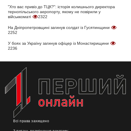
"Хто вас привіз до ТЦК?": історія колишнього директора
тернопільського аеропорту, якому не повірили у
військкоматі
2322
На Дніпропетровщині загинув солдат із Гусятинщини
2252
У боях за Україну загинув офіцер із Монастирищини
2236
Всі права захищено