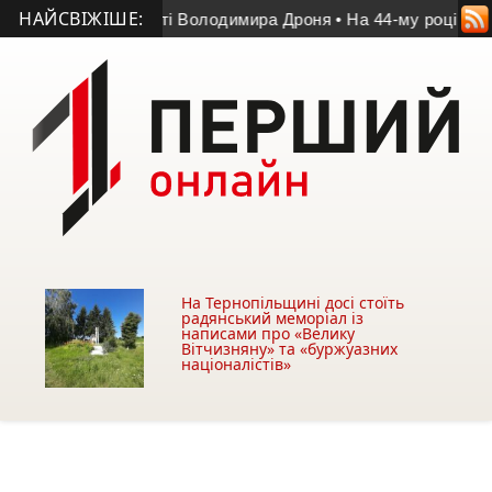
НАЙСВІЖІШЕ:
г у матчі пам’яті Володимира Дроня
• На 44-му році життя п
На Тернопільщині досі стоїть
радянський меморіал із
написами про «Велику
Вітчизняну» та «буржуазних
націоналістів»