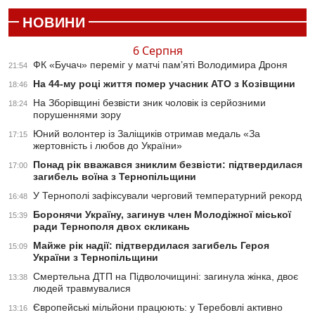
НОВИНИ
6 Серпня
ФК «Бучач» переміг у матчі пам’яті Володимира Дроня
21:54
На 44-му році життя помер учасник АТО з Козівщини
18:46
На Зборівщині безвісти зник чоловік із серйозними
18:24
порушеннями зору
Юний волонтер із Заліщиків отримав медаль «За
17:15
жертовність і любов до України»
Понад рік вважався зниклим безвісти: підтвердилася
17:00
загибель воїна з Тернопільщини
У Тернополі зафіксували черговий температурний рекорд
16:48
Боронячи Україну, загинув член Молодіжної міської
15:39
ради Тернополя двох скликань
Майже рік надії: підтвердилася загибель Героя
15:09
України з Тернопільщини
Смертельна ДТП на Підволочищині: загинула жінка, двоє
13:38
людей травмувалися
Європейські мільйони працюють: у Теребовлі активно
13:16