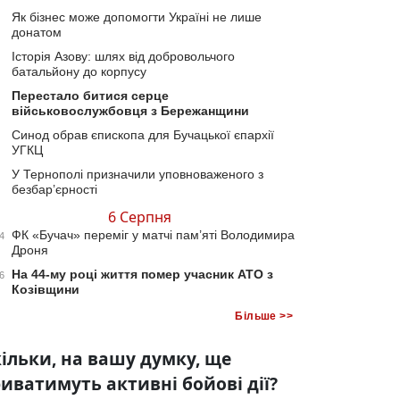
Як бізнес може допомогти Україні не лише
донатом
Історія Азову: шлях від добровольчого
батальйону до корпусу
Перестало битися серце
військовослужбовця з Бережанщини
Синод обрав єпископа для Бучацької єпархії
УГКЦ
У Тернополі призначили уповноваженого з
безбар’єрності
6 Серпня
ФК «Бучач» переміг у матчі пам’яті Володимира
4
Дроня
На 44-му році життя помер учасник АТО з
6
Козівщини
Більше >>
ільки, на вашу думку, ще
иватимуть активні бойові дії?