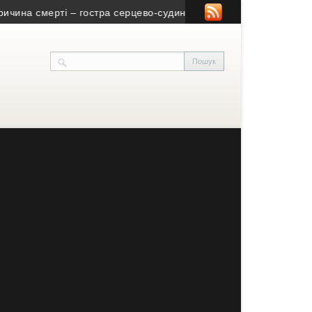
 смерті – гостра серцево-судинна недостатність
• Нагодувати 