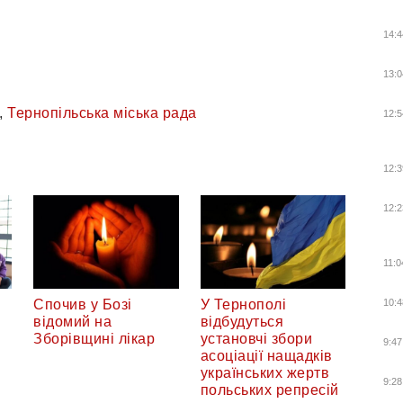
14:4
13:0
,
Тернопільська міська рада
12:5
12:3
12:2
11:0
Спочив у Бозі
У Тернополі
10:4
відомий на
відбудуться
Зборівщині лікар
установчі збори
9:47
асоціації нащадків
українських жертв
9:28
польських репресій