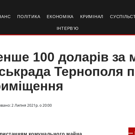
НАНС
ПОЛІТИКА
ЕКОНОМІКА
КРИМІНАЛ
СУСПІЛЬС
ІНТЕРВ’Ю
нше 100 доларів за 
ськрада Тернополя 
риміщення
овано: 2 Липня 2021р. о 20:00
користанням комунального майна