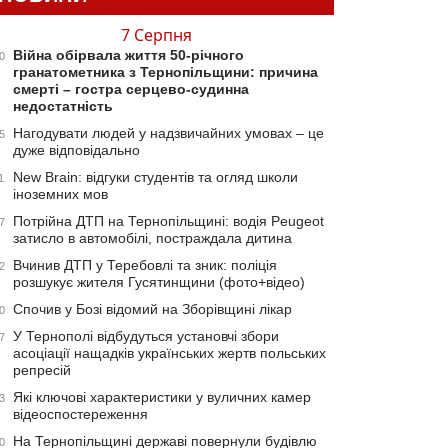
7 Серпня
Війна обірвала життя 50-річного
0
гранатометника з Тернопільщини: причина
смерті – гостра серцево-судинна
недостатність
Нагодувати людей у надзвичайних умовах – це
5
дуже відповідально
New Brain: відгуки студентів та огляд школи
1
іноземних мов
Потрійна ДТП на Тернопільщині: водія Peugeot
7
затисло в автомобілі, постраждала дитина
Вчинив ДТП у Теребовлі та зник: поліція
2
розшукує жителя Гусятинщини (фото+відео)
Спочив у Бозі відомий на Зборівщині лікар
0
У Тернополі відбудуться установчі збори
7
асоціації нащадків українських жертв польських
репресій
Які ключові характеристики у вуличних камер
3
відеоспостереження
На Тернопільщині державі повернули будівлю
0