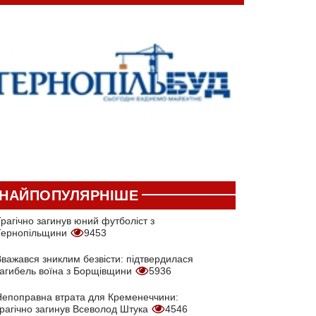
НАЙПОПУЛЯРНІШЕ
рагічно загинув юний футболіст з
Тернопільщини
9453
Вважався зниклим безвісти: підтвердилася
загибель воїна з Борщівщини
5936
Непоправна втрата для Кременеччини:
трагічно загинув Всеволод Штука
4546