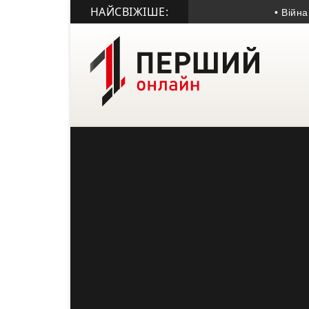
НАЙСВІЖІШЕ:
• Війна обір