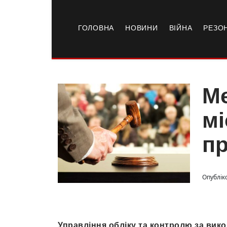
ГОЛОВНА
НОВИНИ
ВІЙНА
РЕЗО
Ме
мі
п
Опублік
Управління обліку та контролю за ви