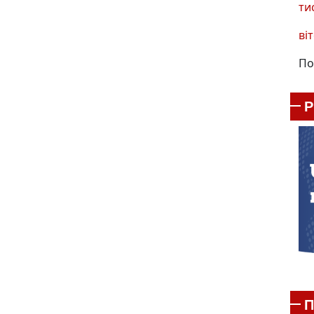
ти
віт
По
П