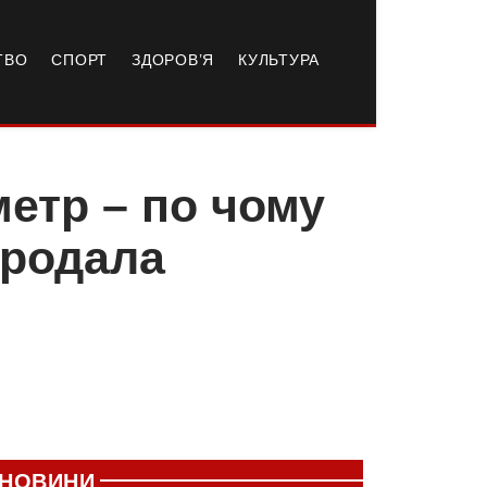
ТВО
СПОРТ
ЗДОРОВ’Я
КУЛЬТУРА
метр – по чому
продала
НОВИНИ