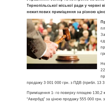
Тернопільської міської ради у червні 
нежитлових приміщення за різною цін
П
пл
За
єд
пр
гр
Не
22
пр
продажу 3 001 000 грн. з ПДВ (прибл. 13 3
Приміщення 1- го поверху площею 130,2 к
“Авербуд” за ціною продажу 555 000 грн. з