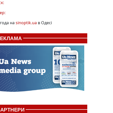
ск:
ер:
года на
sinoptik.ua
в Одесі
РЕКЛАМА
АРТНЕРИ