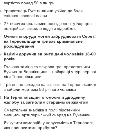
вартістю понад 50 млн грн
Уродженець Гусятинщини увійде до Зали
4
світової шахової слави
27 тисяч за фальшиве посвідчення: у Борщеві
4
поліцейські викрили водія з підробкою
Очисні споруди могли забруднювати Серет:
4
на Тернопільщині триває кримінальне
розслідування
Кабмін доручив звірити дані чоловіків 18-60
9
років
Гольова заміна та яскрава гра: представники
3
Бучача та Борщівщини – найкращі у турі першої
ліги Тернопільщини
Три дні не виходив на зв’язок: на Тернопільщині
4
знайшли мертвим 58-річного чоловіка
На Тернопільщині оголосили дводенну
8
жалобу за загиблим старшим сержантом
Смертельна знахідка в полі: піротехніки
знищили артилерійський снаряд на Бучаччині
Як купити комерційну нерухомість в Тернополі,
яка приноситиме прибуток?