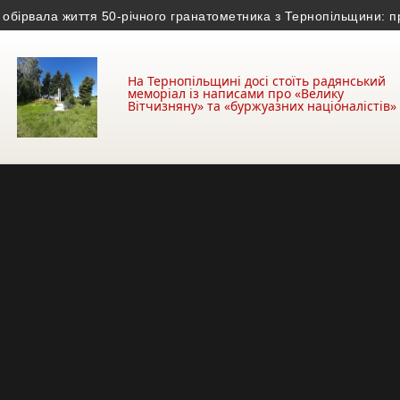
вала життя 50-річного гранатометника з Тернопільщини: причина
На Тернопільщині досі стоїть радянський
меморіал із написами про «Велику
Вітчизняну» та «буржуазних націоналістів»