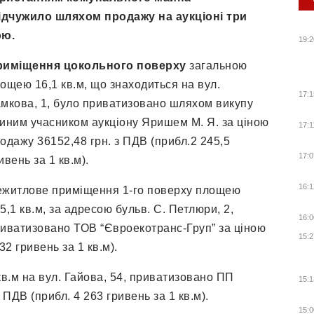
відчужило шляхом продажу на аукціоні три
ою.
19:2
риміщення цокольного поверху
загальною
ощею 16,1 кв.м, що знаходиться на вул.
17:1
мкова, 1, було приватизовано шляхом викупу
иним учасником аукціону Яришем М. Я. за ціною
17:1
одажу 36152,48 грн. з ПДВ (прибл.2 245,5
17:0
ивень за 1 кв.м).
16:1
житлове приміщення 1-го поверху площею
5,1 кв.м, за адресою бульв. С. Петлюри, 2,
16:0
иватизовано ТОВ “Євроекотранс-Груп” за ціною
15:2
32 гривень за 1 кв.м).
в.м на вул. Гайова, 54, приватизовано ПП
15:1
 ПДВ (прибл. 4 263 гривень за 1 кв.м).
15:0