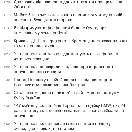
Драйвовий відпочинок та драйв: прокат квадроциклів на
12:01
Оболоні
Майже 5 га земель незаконно опинилися у комунальній
11:57
власності Бучацької міськради
Як підтримувати фосфорний баланс ґрунту при
11:42
інтенсивному землеробстві
Кривава ДТП на перехресті в Кременці: постраждали водії
10:55
та четверо пасажирів
У Тернополі капітально відремонтують світлофори на
10:30
чотирьох локаціях
У Тернополі перевірили кондиціонери в транспорті:
10:00
порушення вже виявили
Понад 15 років у швейній справі: як підприємець із
9:30
Лановеччини розширив виробництво
Стало відомо, коли великогаївський «Агрон» стартує у
9:00
Кубку України
147 км/год у селищі біля Тернополя: водійку BMW, яку 24
8:30
рази притягували до відповідальності, знову спіймали на
порушенні
У Тернополі чоловік випав із вікна п’ятого поверху:
8:00
очевидці розповіли, що сталося