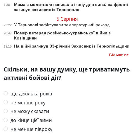
Мама з молитвою написала ікону для сина: на фронті
7:30
загинув захисник із Тернополя
5 Серпня
У Тернополі зафіксували температурний рекорд
23:22
Помер ветеран російсько-української війни з
20:47
Козівщини
На війні загинув 33-річний Захисник із Тернопільщини
19:15
Більше >>
Скільки, на вашу думку, ще триватимуть
активні бойові дії?
ще декілька років
не менше року
не можу сказати
до кінця цієї зими
не менше півроку