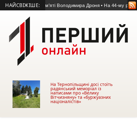
НАЙСВІЖІШЕ:
еміг у матчі пам’яті Володимира Дроня
• На 44-му році житт
На Тернопільщині досі стоїть
радянський меморіал із
написами про «Велику
Вітчизняну» та «буржуазних
націоналістів»