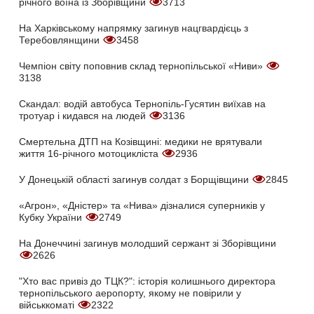
річного воїна із Зборівщини
3713
На Харківському напрямку загинув нацгвардієць з
Теребовлянщини
3458
Чемпіон світу поповнив склад тернопільської «Ниви»
3138
Скандал: водій автобуса Тернопіль-Гусятин виїхав на
тротуар і кидався на людей
3136
Смертельна ДТП на Козівщині: медики не врятували
життя 16-річного мотоцикліста
2936
У Донецькій області загинув солдат з Борщівщини
2845
«Агрон», «Дністер» та «Нива» дізналися суперників у
Кубку України
2749
На Донеччині загинув молодший сержант зі Зборівщини
2626
"Хто вас привіз до ТЦК?": історія колишнього директора
тернопільського аеропорту, якому не повірили у
військкоматі
2322