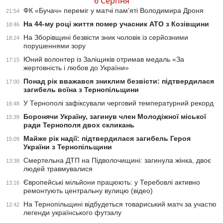
6 Серпня
ФК «Бучач» переміг у матчі пам’яті Володимира Дроня
21:54
На 44-му році життя помер учасник АТО з Козівщини
18:46
На Зборівщині безвісти зник чоловік із серйозними
18:24
порушеннями зору
Юний волонтер із Заліщиків отримав медаль «За
17:15
жертовність і любов до України»
Понад рік вважався зниклим безвісти: підтвердилася
17:00
загибель воїна з Тернопільщини
У Тернополі зафіксували черговий температурний рекорд
16:48
Боронячи Україну, загинув член Молодіжної міської
15:39
ради Тернополя двох скликань
Майже рік надії: підтвердилася загибель Героя
15:09
України з Тернопільщини
Смертельна ДТП на Підволочищині: загинула жінка, двоє
13:38
людей травмувалися
Європейські мільйони працюють: у Теребовлі активно
13:16
ремонтують центральну вулицю (відео)
На Тернопільщині відбудеться товариський матч за участю
12:42
легенди українського футзалу