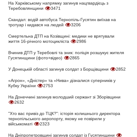
На Харківському напрямку загинув нацгвардієць з
Теребовлянщини
3471
Скандал: водій автобуса Тернопіль-Гусятин виїхав на
тротуар і кидався на людей
3206
Смертельна ДТП на Козівщині: медики не врятували
життя 16-річного мотоцикліста
2986
Вчинив ДТП у Теребовлі та зник: поліція розшукує жителя
Гусятинщини (фото+відео)
2865
У Донецькій області загинув солдат з Борщівщини
2852
«Агрон», «Дністер» та «Нива» дізналися суперників у
Кубку України
2753
На Донеччині загинув молодший сержант зі Зборівщини
2632
"Хто вас привіз до ТЦК?": історія колишнього директора
тернопільського аеропорту, якому не повірили у
військкоматі
2323
На Дніпропетровщині загинув солдат із Гусятинщини