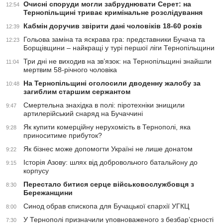
Очисні споруди могли забруднювати Серет: на
12:54
Тернопільщині триває кримінальне розслідування
Кабмін доручив звірити дані чоловіків 18-60 років
12:39
Гольова заміна та яскрава гра: представники Бучача та
12:23
Борщівщини – найкращі у турі першої ліги Тернопільщини
Три дні не виходив на зв’язок: на Тернопільщині знайшли
11:04
мертвим 58-річного чоловіка
На Тернопільщині оголосили дводенну жалобу за
10:48
загиблим старшим сержантом
Смертельна знахідка в полі: піротехніки знищили
9:47
артилерійський снаряд на Бучаччині
Як купити комерційну нерухомість в Тернополі, яка
9:28
приноситиме прибуток?
Як бізнес може допомогти Україні не лише донатом
9:22
Історія Азову: шлях від добровольчого батальйону до
9:15
корпусу
Перестало битися серце військовослужбовця з
8:30
Бережанщини
Синод обрав єпископа для Бучацької єпархії УГКЦ
8:00
У Тернополі призначили уповноваженого з безбар’єрності
7:30