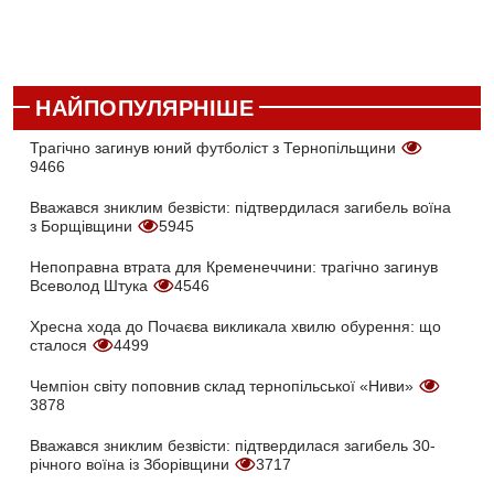
НАЙПОПУЛЯРНІШЕ
Трагічно загинув юний футболіст з Тернопільщини
9466
Вважався зниклим безвісти: підтвердилася загибель воїна
з Борщівщини
5945
Непоправна втрата для Кременеччини: трагічно загинув
Всеволод Штука
4546
Хресна хода до Почаєва викликала хвилю обурення: що
сталося
4499
Чемпіон світу поповнив склад тернопільської «Ниви»
3878
Вважався зниклим безвісти: підтвердилася загибель 30-
річного воїна із Зборівщини
3717