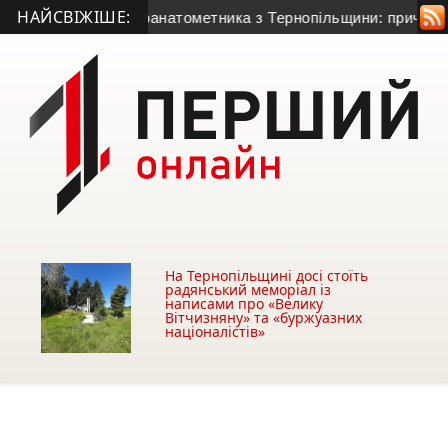
НАЙСВІЖІШЕ:
50-річного гранатометника з Тернопільщини: причина смерті –
На Тернопільщині досі стоїть
радянський меморіал із
написами про «Велику
Вітчизняну» та «буржуазних
націоналістів»