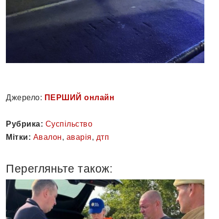
Джерело:
ПЕРШИЙ онлайн
Рубрика:
Суспільство
Мітки:
Авалон
,
аварія
,
дтп
Перегляньте також: