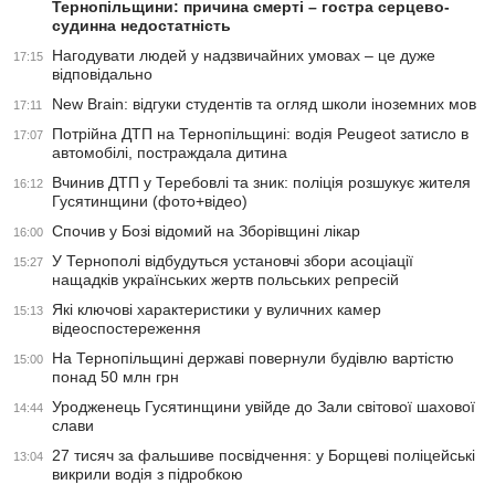
Тернопільщини: причина смерті – гостра серцево-
судинна недостатність
Нагодувати людей у надзвичайних умовах – це дуже
17:15
відповідально
New Brain: відгуки студентів та огляд школи іноземних мов
17:11
Потрійна ДТП на Тернопільщині: водія Peugeot затисло в
17:07
автомобілі, постраждала дитина
Вчинив ДТП у Теребовлі та зник: поліція розшукує жителя
16:12
Гусятинщини (фото+відео)
Спочив у Бозі відомий на Зборівщині лікар
16:00
У Тернополі відбудуться установчі збори асоціації
15:27
нащадків українських жертв польських репресій
Які ключові характеристики у вуличних камер
15:13
відеоспостереження
На Тернопільщині державі повернули будівлю вартістю
15:00
понад 50 млн грн
Уродженець Гусятинщини увійде до Зали світової шахової
14:44
слави
27 тисяч за фальшиве посвідчення: у Борщеві поліцейські
13:04
викрили водія з підробкою