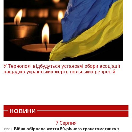
У Тернополі відбудуться установчі збори асоціації
нащадків українських жертв польських репресій
НОВИНИ
7 Серпня
Війна обірвала життя 50-річного гранатометника з
19:20