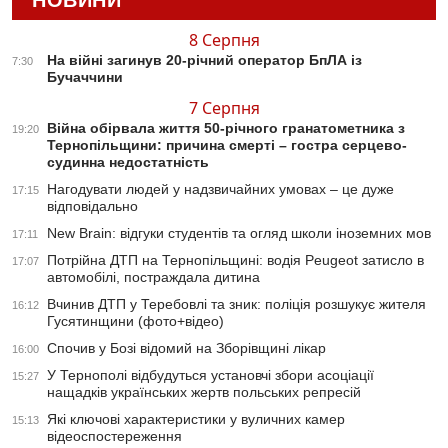
НОВИНИ
8 Серпня
На війні загинув 20-річний оператор БпЛА із
7:30
Бучаччини
7 Серпня
Війна обірвала життя 50-річного гранатометника з
19:20
Тернопільщини: причина смерті – гостра серцево-
судинна недостатність
Нагодувати людей у надзвичайних умовах – це дуже
17:15
відповідально
New Brain: відгуки студентів та огляд школи іноземних мов
17:11
Потрійна ДТП на Тернопільщині: водія Peugeot затисло в
17:07
автомобілі, постраждала дитина
Вчинив ДТП у Теребовлі та зник: поліція розшукує жителя
16:12
Гусятинщини (фото+відео)
Спочив у Бозі відомий на Зборівщині лікар
16:00
У Тернополі відбудуться установчі збори асоціації
15:27
нащадків українських жертв польських репресій
Які ключові характеристики у вуличних камер
15:13
відеоспостереження