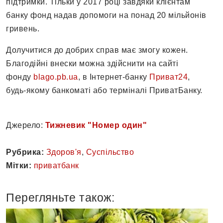
підтримки. Тільки у 2017 році завдяки клієнтам
банку фонд надав допомоги на понад 20 мільйонів
гривень.
Долучитися до добрих справ має змогу кожен.
Благодійні внески можна здійснити на сайті
фонду
blago.pb.ua
, в Інтернет-банку
Приват24
,
будь-якому банкоматі або терміналі ПриватБанку.
Джерело:
Тижневик "Номер один"
Рубрика:
Здоров'я
,
Суспільство
Мітки:
приватбанк
Перегляньте також: