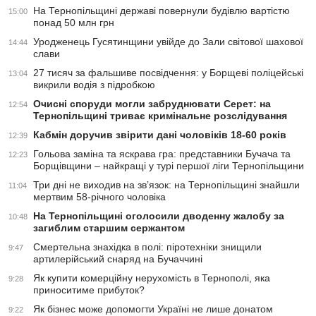
На Тернопільщині державі повернули будівлю вартістю
15:00
понад 50 млн грн
Уродженець Гусятинщини увійде до Зали світової шахової
14:44
слави
27 тисяч за фальшиве посвідчення: у Борщеві поліцейські
13:04
викрили водія з підробкою
Очисні споруди могли забруднювати Серет: на
12:54
Тернопільщині триває кримінальне розслідування
Кабмін доручив звірити дані чоловіків 18-60 років
12:39
Гольова заміна та яскрава гра: представники Бучача та
12:23
Борщівщини – найкращі у турі першої ліги Тернопільщини
Три дні не виходив на зв’язок: на Тернопільщині знайшли
11:04
мертвим 58-річного чоловіка
На Тернопільщині оголосили дводенну жалобу за
10:48
загиблим старшим сержантом
Смертельна знахідка в полі: піротехніки знищили
9:47
артилерійський снаряд на Бучаччині
Як купити комерційну нерухомість в Тернополі, яка
9:28
приноситиме прибуток?
Як бізнес може допомогти Україні не лише донатом
9:22