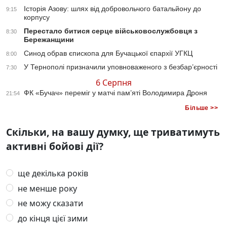
Історія Азову: шлях від добровольчого батальйону до
9:15
корпусу
Перестало битися серце військовослужбовця з
8:30
Бережанщини
Синод обрав єпископа для Бучацької єпархії УГКЦ
8:00
У Тернополі призначили уповноваженого з безбар’єрності
7:30
6 Серпня
ФК «Бучач» переміг у матчі пам’яті Володимира Дроня
21:54
Більше >>
Скільки, на вашу думку, ще триватимуть
активні бойові дії?
ще декілька років
не менше року
не можу сказати
до кінця цієї зими