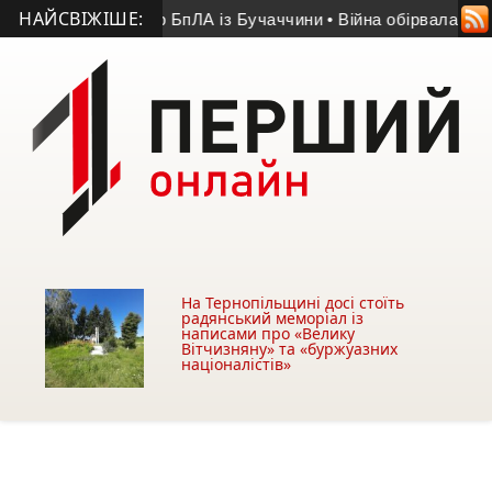
НАЙСВІЖІШЕ:
річний оператор БпЛА із Бучаччини
• Війна обірвала життя 50
На Тернопільщині досі стоїть
радянський меморіал із
написами про «Велику
Вітчизняну» та «буржуазних
націоналістів»