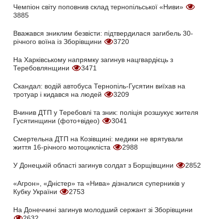
Чемпіон світу поповнив склад тернопільської «Ниви»
3885
Вважався зниклим безвісти: підтвердилася загибель 30-
річного воїна із Зборівщини
3720
На Харківському напрямку загинув нацгвардієць з
Теребовлянщини
3471
Скандал: водій автобуса Тернопіль-Гусятин виїхав на
тротуар і кидався на людей
3209
Вчинив ДТП у Теребовлі та зник: поліція розшукує жителя
Гусятинщини (фото+відео)
3041
Смертельна ДТП на Козівщині: медики не врятували
життя 16-річного мотоцикліста
2988
У Донецькій області загинув солдат з Борщівщини
2852
«Агрон», «Дністер» та «Нива» дізналися суперників у
Кубку України
2753
На Донеччині загинув молодший сержант зі Зборівщини
2632