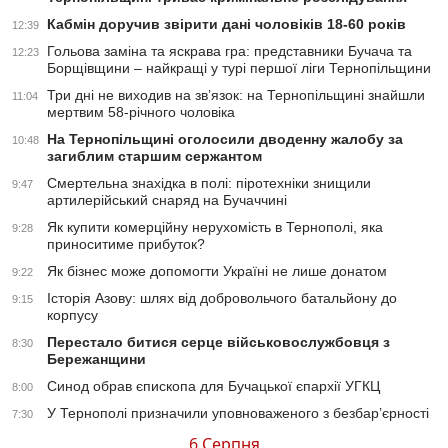
Кабмін доручив звірити дані чоловіків 18-60 років
12:39
Гольова заміна та яскрава гра: представники Бучача та
12:23
Борщівщини – найкращі у турі першої ліги Тернопільщини
Три дні не виходив на зв’язок: на Тернопільщині знайшли
11:04
мертвим 58-річного чоловіка
На Тернопільщині оголосили дводенну жалобу за
10:48
загиблим старшим сержантом
Смертельна знахідка в полі: піротехніки знищили
9:47
артилерійський снаряд на Бучаччині
Як купити комерційну нерухомість в Тернополі, яка
9:28
приноситиме прибуток?
Як бізнес може допомогти Україні не лише донатом
9:22
Історія Азову: шлях від добровольчого батальйону до
9:15
корпусу
Перестало битися серце військовослужбовця з
8:30
Бережанщини
Синод обрав єпископа для Бучацької єпархії УГКЦ
8:00
У Тернополі призначили уповноваженого з безбар’єрності
7:30
6 Серпня