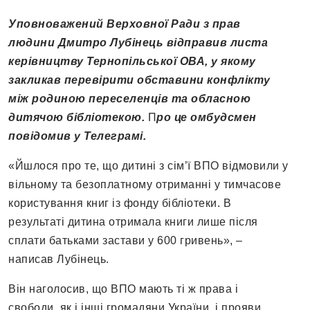
Уповноважений Верховної Ради з прав
людини Дмитро Лубінець відправив листа
керівництву Тернопільської ОВА, у якому
закликав перевірити обставини конфлікту
між родиною переселенців та обласною
дитячою бібліотекою.
П
ро це омбудсмен
повідомив у Телеграмі.
«Йшлося про те, що дитині з сім’ї ВПО відмовили у
вільному та безоплатному отриманні у тимчасове
користування книг із фонду бібліотеки. В
результаті дитина отримала книги лише після
сплати батьками застави у 600 гривень», –
написав Лубінець.
Він наголосив, що ВПО мають ті ж права і
свободи, як і інші громадяни України, і прояви