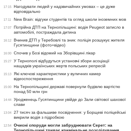
Нагодувати людей у надзвичайних умовах – це дуже
17:15
відповідально
New Brain: відгуки студентів та огляд школи іноземних мов
17:11
Потрійна ДТП на Тернопільщині: водія Peugeot затисло в
17:07
автомобілі, постраждала дитина
Вчинив ДТП у Теребовлі та зник: поліція розшукує жителя
16:12
Гусятинщини (фото+відео)
Спочив у Бозі відомий на Зборівщині лікар
16:00
У Тернополі відбудуться установчі збори асоціації
15:27
нащадків українських жертв польських репресій
Які ключові характеристики у вуличних камер
15:13
відеоспостереження
На Тернопільщині державі повернули будівлю вартістю
15:00
понад 50 млн грн
Уродженець Гусятинщини увійде до Зали світової шахової
14:44
слави
27 тисяч за фальшиве посвідчення: у Борщеві поліцейські
13:04
викрили водія з підробкою
Очисні споруди могли забруднювати Серет: на
12:54
Тернопільщині триває кримінальне розслідування