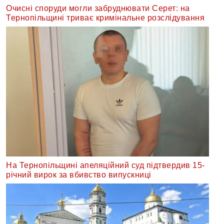
Очисні споруди могли забруднювати Серет: на
Тернопільщині триває кримінальне розслідування
На Тернопільщині апеляційний суд підтвердив 15-
річний вирок за вбивство випускниці