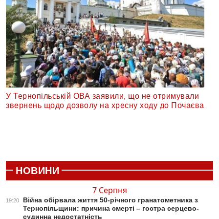
У Тернопільській ОВА заявили, що не отримували
звернень щодо дозволу на хресну ходу до Почаєва
НОВИНИ
7 Серпня
Війна обірвала життя 50-річного гранатометника з
19:20
Тернопільщини: причина смерті – гостра серцево-
судинна недостатність