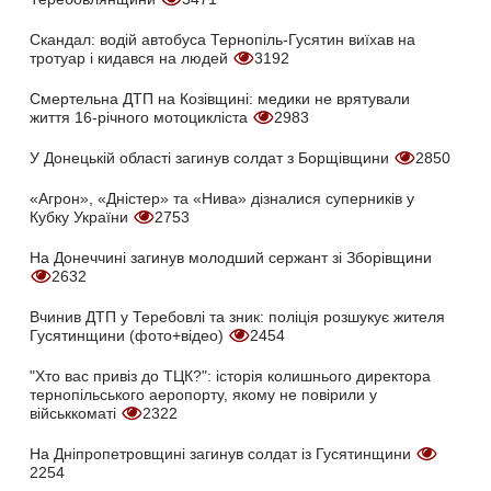
Скандал: водій автобуса Тернопіль-Гусятин виїхав на
тротуар і кидався на людей
3192
Смертельна ДТП на Козівщині: медики не врятували
життя 16-річного мотоцикліста
2983
У Донецькій області загинув солдат з Борщівщини
2850
«Агрон», «Дністер» та «Нива» дізналися суперників у
Кубку України
2753
На Донеччині загинув молодший сержант зі Зборівщини
2632
Вчинив ДТП у Теребовлі та зник: поліція розшукує жителя
Гусятинщини (фото+відео)
2454
"Хто вас привіз до ТЦК?": історія колишнього директора
тернопільського аеропорту, якому не повірили у
військкоматі
2322
На Дніпропетровщині загинув солдат із Гусятинщини
2254