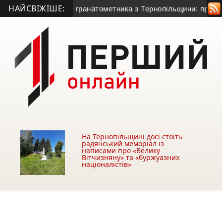
НАЙСВІЖІШЕ:
иття 50-річного гранатометника з Тернопільщини: причина сме
На Тернопільщині досі стоїть
радянський меморіал із
написами про «Велику
Вітчизняну» та «буржуазних
націоналістів»