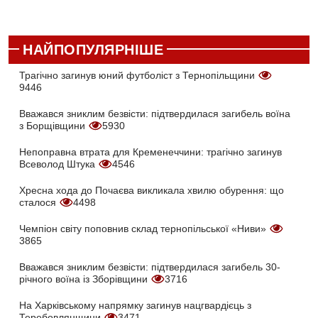
НАЙПОПУЛЯРНІШЕ
Трагічно загинув юний футболіст з Тернопільщини
9446
Вважався зниклим безвісти: підтвердилася загибель воїна
з Борщівщини
5930
Непоправна втрата для Кременеччини: трагічно загинув
Всеволод Штука
4546
Хресна хода до Почаєва викликала хвилю обурення: що
сталося
4498
Чемпіон світу поповнив склад тернопільської «Ниви»
3865
Вважався зниклим безвісти: підтвердилася загибель 30-
річного воїна із Зборівщини
3716
На Харківському напрямку загинув нацгвардієць з
Теребовлянщини
3471