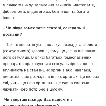
місячного циклу, запалення яєчників, мастопатія,
фіброміома, ендометріоз, безпліддя та багато
іншого.
–
Чи лікує гомеопатія статеві, сексуальні
розлади?
– Так, гомеопатія успішно лікує розлади статевого
(сексуального) здоров’я, тому що діє на всі ланки
його регуляції. В описі багатьох гомеопатичних
препаратів враховуються сексуальнірозлади, які
впливають на стан інших органів або, навпаки,
виникають від розладів в інших органах. Це ще раз
свідчить, що наш організм – це єдина система і
лікувати його потрібно в цілому.
-Чи звертаються до Вас пацієнти з
незрозумілими діагнозами?