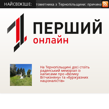
НАЙСВІЖІШЕ:
річного гранатометника з Тернопільщини: причина смерті – г
На Тернопільщині досі стоїть
радянський меморіал із
написами про «Велику
Вітчизняну» та «буржуазних
націоналістів»