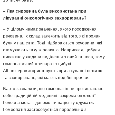
10 тисяч разів.
– Яка сировина була використана при
лікуванні онкологічних захворювань?
– У цілому немає значення, якого походження
речовина. Їх склад залежить від того, які прояви
були у пацієнта. Тоді підбираються речовини, які
стимулюють таку ж реакцію. Наприклад, цибуля
викликає у людини виділення з очей та носа, тому
гомеопатичний препарат з цибулі
Alliumcepaвикористовують при лікуванні нежитю
та захворювань, які мають подібні прояви.
Варто зазначити, що гомеопатія не протиставляє
себе традиційній медицині, зокрема онкології.
Головна мета – допомогти пацієнту одужати.
Гомеопатія застосовується паралельно з