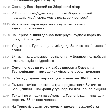
Гусятинщини (фото+відео)
Спочив у Бозі відомий на Зборівщині лікар
16:00
У Тернополі відбудуться установчі збори асоціації
15:27
нащадків українських жертв польських репресій
Які ключові характеристики у вуличних камер
15:13
відеоспостереження
На Тернопільщині державі повернули будівлю вартістю
15:00
понад 50 млн грн
Уродженець Гусятинщини увійде до Зали світової шахової
14:44
слави
27 тисяч за фальшиве посвідчення: у Борщеві поліцейські
13:04
викрили водія з підробкою
Очисні споруди могли забруднювати Серет: на
12:54
Тернопільщині триває кримінальне розслідування
Кабмін доручив звірити дані чоловіків 18-60 років
12:39
Гольова заміна та яскрава гра: представники Бучача та
12:23
Борщівщини – найкращі у турі першої ліги Тернопільщини
Три дні не виходив на зв’язок: на Тернопільщині знайшли
11:04
мертвим 58-річного чоловіка
На Тернопільщині оголосили дводенну жалобу за
10:48