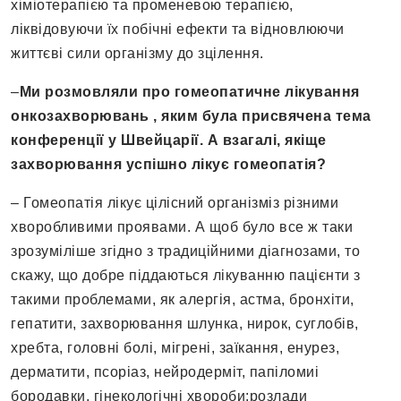
хіміотерапією та променевою терапією,
ліквідовуючи їх побічні ефекти та відновлюючи
життєві сили організму до зцілення.
–
Ми розмовляли про гомеопатичне лікування
онкозахворювань , яким була присвячена тема
конференції у Швейцарії. А взагалі, якіще
захворювання успішно лікує гомеопатія?
– Гомеопатія лікує цілісний організміз різними
хворобливими проявами. А щоб було все ж таки
зрозуміліше згідно з традиційними діагнозами, то
скажу, що добре піддаються лікуванню пацієнти з
такими проблемами, як алергія, астма, бронхіти,
гепатити, захворювання шлунка, нирок, суглобів,
хребта, головні болі, мігрені, заїкання, енурез,
дерматити, псоріаз, нейродерміт, папіломиі
бородавки, гінекологічні хвороби:розлади