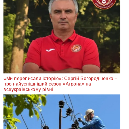
«Ми переписали історію»: Сергій Богородіченко –
про найуспішніший сезон «Агрона» на
всеукраїнському рівні