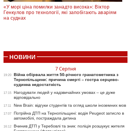
«У морі ціна помилки занадто висока»: Віктор
Генкулов про технології, які запобігають аваріям
на суднах
НОВИНИ
7 Серпня
Війна обірвала життя 50-річного гранатометника з
19:20
Тернопільщини: причина смерті – гостра серцево-
судинна недостатність
Нагодувати людей у надзвичайних умовах – це дуже
17:15
відповідально
New Brain: відгуки студентів та огляд школи іноземних мов
17:11
Потрійна ДТП на Тернопільщині: водія Peugeot затисло в
17:07
автомобілі, постраждала дитина
Вчинив ДТП у Теребовлі та зник: поліція розшукує жителя
16:12