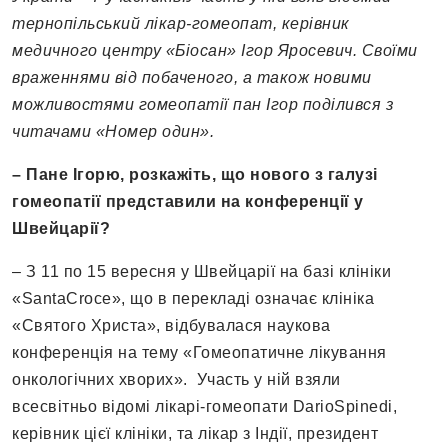
тернопільський лікар-гомеопат, керівник
медичного центру «Біосан» Ігор Яросевич. Своїми
враженнями від побаченого, а також новими
можливостями гомеопатії пан Ігор поділився з
читачами «Номер один».
– Пане Ігорю, розкажіть, що нового з галузі
гомеопатії представили на конференції у
Швейцарії?
– З 11 по 15 вересня у Швейцарії на базі клініки
«SantaCroce», що в перекладі означає клініка
«Святого Христа», відбувалася наукова
конференція на тему «Гомеопатичне лікування
онкологічних хворих». Участь у ній взяли
всесвітньо відомі лікарі-гомеопати DarioSpinedi,
керівник цієї клініки, та лікар з Індії, президент