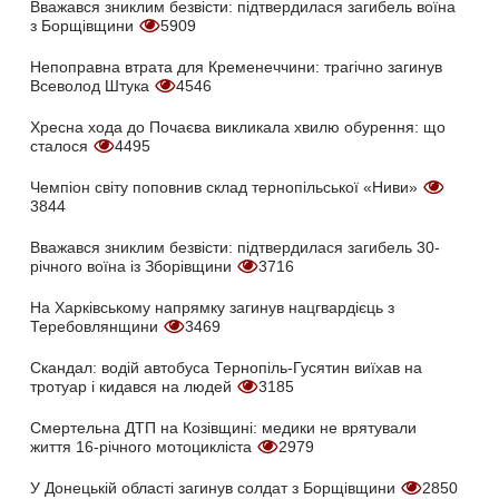
Вважався зниклим безвісти: підтвердилася загибель воїна
з Борщівщини
5909
Непоправна втрата для Кременеччини: трагічно загинув
Всеволод Штука
4546
Хресна хода до Почаєва викликала хвилю обурення: що
сталося
4495
Чемпіон світу поповнив склад тернопільської «Ниви»
3844
Вважався зниклим безвісти: підтвердилася загибель 30-
річного воїна із Зборівщини
3716
На Харківському напрямку загинув нацгвардієць з
Теребовлянщини
3469
Скандал: водій автобуса Тернопіль-Гусятин виїхав на
тротуар і кидався на людей
3185
Смертельна ДТП на Козівщині: медики не врятували
життя 16-річного мотоцикліста
2979
У Донецькій області загинув солдат з Борщівщини
2850