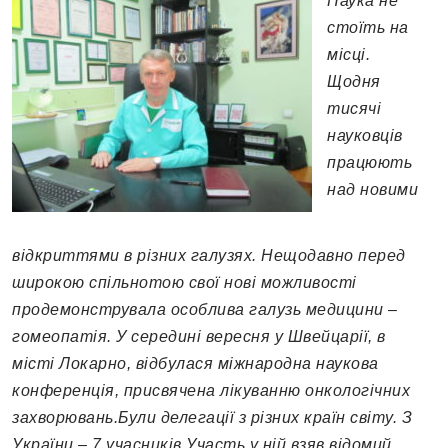
Наука не
стої
ть
на
місці.
Щодня
тисячі
науковців
працюють
над новими
відкриттями в різних галузях. Нещодавно перед
широкою спільнотою свої нові можливості
продемонструвала особлива галузь медицини –
гомеопатія. У середині вересня у Швейцарії, в
місті Локарно, відбулася міжнародна наукова
конференція, присвячена лікуванню онкологічних
захворювань.Були делегації з різних країн світу. З
України – 7 учасників.Участь у ній взяв відомий