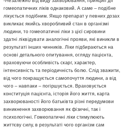
-Незалежно від виду захворювання, принцип дії
гомеопатичних ліків однаковий. А саме – подібне
лікується подібним. Якщо препарат у певних дозах
викликає якийсь хворобливий стан в організмі
людини, то гомеопатичні ліки з цієї сировини
здатні ліквідувати аналогічні прояви, які виникли в
результаті інших чинників. Ліки підбираються на
основі детального опитування, огляду пацієнта,
враховуючи особливість скарг, характер,
інтенсивність та періодичність болю. Слід зважити,
від чого покращується самопочуття людини, а від
чого – навпаки – погіршується. Враховується
конституція пацієнта, історія його життя, карта
захворюваності його батьківта різні передумови
виникнення захворювання як фізичні, так і
психологічні. Гомеопатичні ліки стимулюють
життєву силу, в результаті чого організм сам