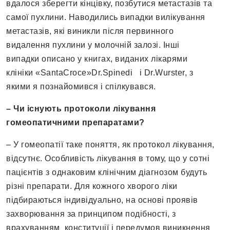
вдалося зберегти кінцівку, позбутися метастазів та
самої пухлини. Наводились випадки вилікування
метастазів, які виникли після первинного
видалення пухлини у молочній залозі. Інші
випадки описано у книгах, виданих лікарями
клініки «SantaCroce»Dr.Spinedi і Dr.Wurster, з
якими я познайомився і спілкувався.
– Чи існують протоколи лікування
гомеопатичними препаратами?
– У гомеопатії таке поняття, як протокол лікування,
відсутнє. Особливість лікування в тому, що у сотні
пацієнтів з однаковим клінічним діагнозом будуть
різні препарати. Для кожного хворого ліки
підбираються індивідуально, на основі проявів
захворювання за принципом подібності, з
врахуванням конституції і передумов виникнення