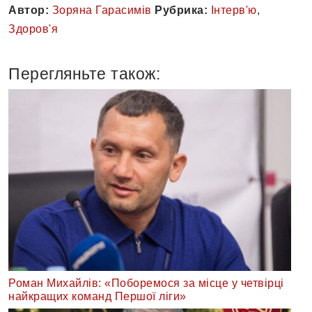
Автор:
Зоряна Гарасимів
Рубрика:
Інтерв'ю
,
Здоров'я
Перегляньте також:
Роман Михайлів: «Поборемося за місце у четвірці
найкращих команд Першої ліги»