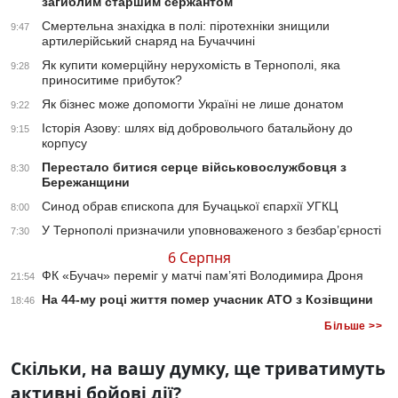
загиблим старшим сержантом
Смертельна знахідка в полі: піротехніки знищили
9:47
артилерійський снаряд на Бучаччині
Як купити комерційну нерухомість в Тернополі, яка
9:28
приноситиме прибуток?
Як бізнес може допомогти Україні не лише донатом
9:22
Історія Азову: шлях від добровольчого батальйону до
9:15
корпусу
Перестало битися серце військовослужбовця з
8:30
Бережанщини
Синод обрав єпископа для Бучацької єпархії УГКЦ
8:00
У Тернополі призначили уповноваженого з безбар’єрності
7:30
6 Серпня
ФК «Бучач» переміг у матчі пам’яті Володимира Дроня
21:54
На 44-му році життя помер учасник АТО з Козівщини
18:46
Більше >>
Скільки, на вашу думку, ще триватимуть
активні бойові дії?