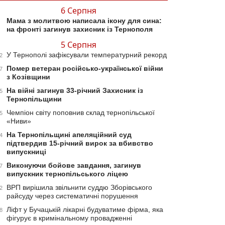
6 Серпня
Мама з молитвою написала ікону для сина:
на фронті загинув захисник із Тернополя
5 Серпня
У Тернополі зафіксували температурний рекорд
2
Помер ветеран російсько-української війни
7
з Козівщини
На війні загинув 33-річний Захисник із
5
Тернопільщини
Чемпіон світу поповнив склад тернопільської
5
«Ниви»
На Тернопільщині апеляційний суд
4
підтвердив 15-річний вирок за вбивство
випускниці
Виконуючи бойове завдання, загинув
7
випускник тернопільського ліцею
ВРП вирішила звільнити суддю Зборівського
2
райсуду через систематичні порушення
Ліфт у Бучацькій лікарні будуватиме фірма, яка
8
фігурує в кримінальному провадженні