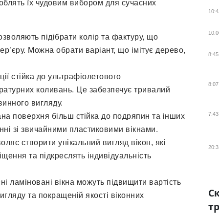
роблять їх чудовим вибором для сучасних
10:4
10:0
дозволяють підібрати колір та фактуру, що
тер’єру. Можна обрати варіант, що імітує дерево,
8:45
ції стійка до ультрафіолетового
8:07
ратурних коливань. Це забезпечує тривалий
винного вигляду.
7:43
ана поверхня більш стійка до подряпин та інших
ні зі звичайними пластиковими вікнами.
воляє створити унікальний вигляд вікон, які
20:3
щення та підкреслять індивідуальність
сні ламіновані вікна можуть підвищити вартість
Ск
гляду та покращеній якості віконних
тр