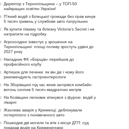
Директор з Тернопільщини – у ТОП-50
0
найкращих освітян України!
П’яний водій з Білецької громади без прав кинув
8
5 тисяч гривень у службове авто патрульних
Як купити піжаму та білизну Victoria’s Secret і не
0
натрапити на підробку
Агрохолдинг інвестує у зрошення на
8
Тернопільщині: площі поливу зростуть удвічі до
2027 року
Нападник ФК «Борщів» перейшов до
3
професійного клубу
Артишок для печінки: як він діє і чому його
1
рекомендують гастроентерологи
На Зборівщині під час жнив загорівся комбайн:
5
вогонь охопив 5 тисяч квадратних метрів
На Козівщині легковик зіткнувся з фурою: водій у
0
лікарні
Жахлива аварія у Кременці: деблокували
2
потерпілого з понівеченого авто
Пошкодив дві могили та втік з місця ДТП: суд
5
покарав водія на Кременеччині