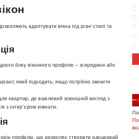
вікон
 дозволяють адаптувати вікна під різні стилі та
ція
одного боку віконного профілю – зсередини або
ріант, який підходить, якщо потрібно змінити
 для квартир, де важливий зовнішній вигляд з
ія з інтер’єром кімнати.
По
ія
По
во
сторін профілю, що дозволяє створити однаковий