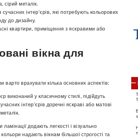
а, сірий металік.
я сучасних інтер’єрів, які потребують кольорових
оду до дизайну.
часні квартири, приміщення з яскравими або
овані вікна для
и варто врахувати кілька основних аспектів:
Т
’єр виконаний у класичному стилі, підійдуть
сучасних інтер’єрів доречні яскраві або матові
 металік.
ри ламінації додають легкості і візуально
 кольори надають вікнам більшої строгості та