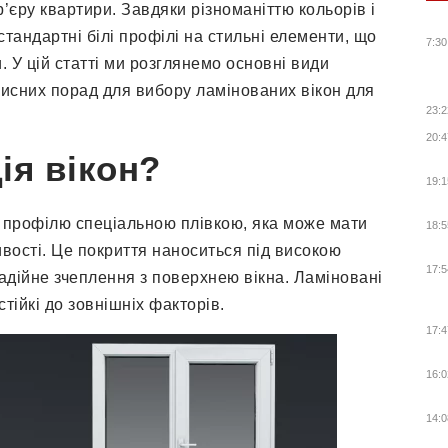
ер’єру квартири. Завдяки різноманіттю кольорів і
стандартні білі профілі на стильні елементи, що
7:30
. У цій статті ми розглянемо основні види
орисних порад для вибору ламінованих вікон для
23:2
20:4
ія вікон?
19:1
о профілю спеціальною плівкою, яка може мати
18:5
тивості. Це покриття наноситься під високою
17:5
адійне зчеплення з поверхнею вікна. Ламіновані
тійкі до зовнішніх факторів.
17:4
16:0
14:0