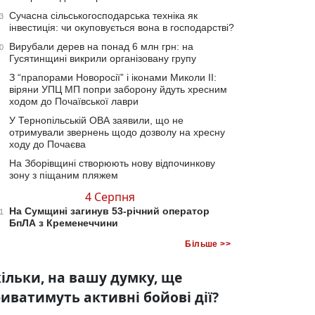
Сучасна сільськогосподарська техніка як
3
інвестиція: чи окуповується вона в господарстві?
Вирубали дерев на понад 6 млн грн: на
0
Гусятинщині викрили організовану групу
З “прапорами Новоросії” і іконами Миколи ІІ:
віряни УПЦ МП попри заборону йдуть хресним
ходом до Почаївської лаври
У Тернопільській ОВА заявили, що не
отримували звернень щодо дозволу на хресну
ходу до Почаєва
На Зборівщині створюють нову відпочинкову
зону з піщаним пляжем
4 Серпня
На Сумщині загинув 53-річний оператор
1
БпЛА з Кременеччини
Більше >>
ільки, на вашу думку, ще
иватимуть активні бойові дії?