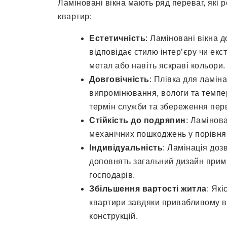
Ламіновані вікна мають ряд переваг, які 
квартир:
Естетичність
: Ламіновані вікна 
відповідає стилю інтер’єру чи екс
метал або навіть яскраві кольори.
Довговічність
: Плівка для ламіна
випромінювання, вологи та темпе
термін служби та збереження пер
Стійкість до подряпин
: Ламінов
механічних пошкоджень у порівнян
Індивідуальність
: Ламінація доз
доповнять загальний дизайн примі
господарів.
Збільшення вартості житла
: Які
квартири завдяки привабливому ви
конструкцій.