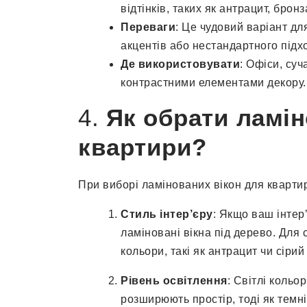
відтінків, таких як антрацит, бронз
Переваги
: Це чудовий варіант дл
акцентів або нестандартного підх
Де використовувати
: Офіси, су
контрастними елементами декору.
4.
Як обрати ламін
квартири?
При виборі ламінованих вікон для квартир
Стиль інтер’єру
: Якщо ваш інтер
ламіновані вікна під дерево. Для 
кольори, такі як антрацит чи сірий
Рівень освітлення
: Світлі кольо
розширюють простір, тоді як темні