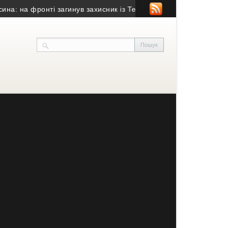
а фронті загинув захисник із Тернополя
• У Тернополі зафіксу