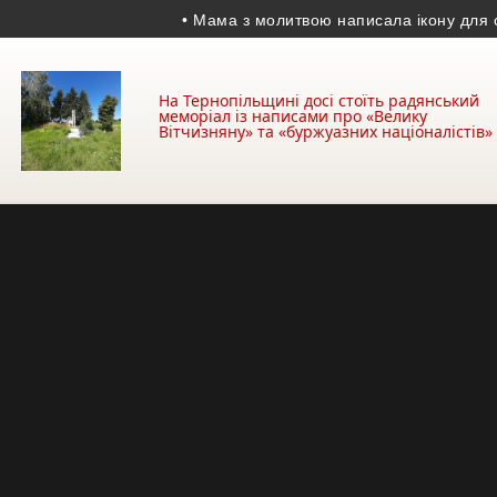
• Мама з молитвою написала ікону для сина: н
На Тернопільщині досі стоїть радянський
меморіал із написами про «Велику
Вітчизняну» та «буржуазних націоналістів»