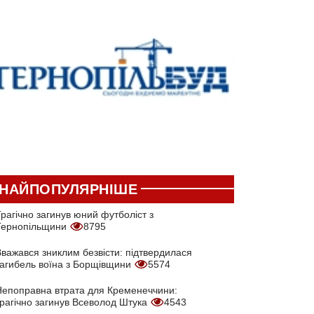
НАЙПОПУЛЯРНІШЕ
рагічно загинув юний футболіст з
Тернопільщини
8795
Вважався зниклим безвісти: підтвердилася
загибель воїна з Борщівщини
5574
Непоправна втрата для Кременеччини:
трагічно загинув Всеволод Штука
4543