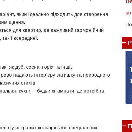
ти
віт
аріант, який ідеально підходить для створення
приміщення.
По
ється для квартир, де важливий гармонійний
 так і всередині.
такі як дуб, сосна, горіх та інші.
дерево надають інтер’єру затишку та природного
ласичних стилів.
спальня, кухня – будь-які кімнати, де потрібна
П
плівку яскравих кольорів або спеціальних