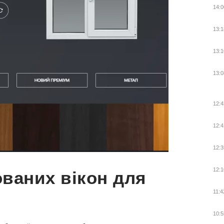
14:0
13:1
13:1
13:0
12:4
12:4
12:3
12:1
ваних вікон для
11:4
10:5