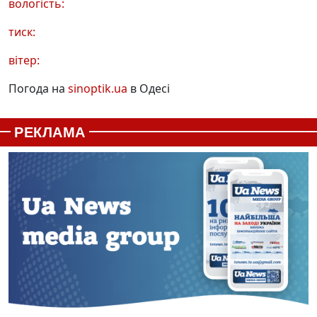
вологість:
тиск:
вітер:
Погода на
sinoptik.ua
в Одесі
РЕКЛАМА