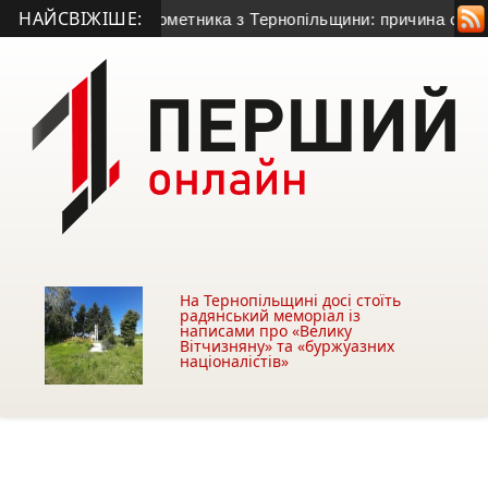
НАЙСВІЖІШЕ:
річного гранатометника з Тернопільщини: причина смерті – г
На Тернопільщині досі стоїть
радянський меморіал із
написами про «Велику
Вітчизняну» та «буржуазних
націоналістів»