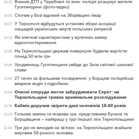
Вчинив ДТП у Теребовлі та зник: поліція розшукує жителя
16:12
Гусятинщини (фото+відео)
Спочив у Бозі відомий на Зборівщині лікар
16:00
У Тернополі відбудуться установчі збори асоціації
15:27
нащадків українських жертв польських репресій
Які ключові характеристики у вуличних камер
15:13
відеоспостереження
На Тернопільщині державі повернули будівлю вартістю
15:00
понад 50 млн грн
Уродженець Гусятинщини увійде до Зали світової шахової
14:44
слави
27 тисяч за фальшиве посвідчення: у Борщеві поліцейські
13:04
викрили водія з підробкою
Очисні споруди могли забруднювати Серет: на
12:54
Тернопільщині триває кримінальне розслідування
Кабмін доручив звірити дані чоловіків 18-60 років
12:39
Гольова заміна та яскрава гра: представники Бучача та
12:23
Борщівщини – найкращі у турі першої ліги Тернопільщини
Три дні не виходив на зв’язок: на Тернопільщині знайшли
11:04
мертвим 58-річного чоловіка