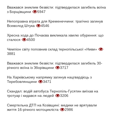
Вважався зниклим безвісти: підтвердилася загибель воїна
з Борщівщини
5947
Непоправна втрата для Кременеччини: трагічно загинув
Всеволод Штука
4546
Хресна хода до Почаєва викликала хвилю обурення: що
сталося
4500
Чемпіон світу поповнив склад тернопільської «Ниви»
3881
Вважався зниклим безвісти: підтвердилася загибель 30-
річного воїна із Зборівщини
3717
На Харківському напрямку загинув нацгвардієць з
Теребовлянщини
3471
Скандал: водій автобуса Тернопіль-Гусятин виїхав на
тротуар і кидався на людей
3206
Смертельна ДТП на Козівщині: медики не врятували
життя 16-річного мотоцикліста
2986