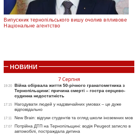
Випускник тернопільського вишу очолив впливове
Національне агентство
НОВИНИ
7 Серпня
Війна обірвала життя 50-річного гранатометника з
19:20
Тернопільщини: причина смерті – гостра серцево-
судинна недостатність
Нагодувати людей у надзвичайних умовах – це дуже
17:15
відповідально
New Brain: відгуки студентів та огляд школи іноземних мов
17:11
Потрійна ДТП на Тернопільщині: водія Peugeot затисло в
17:07
автомобілі, постраждала дитина