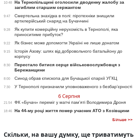
На Тернопільщині оголосили дводенну жалобу за
10:48
загиблим старшим сержантом
Смертельна знахідка в полі: піротехніки знищили
9:47
артилерійський снаряд на Бучаччині
Як купити комерційну нерухомість в Тернополі, яка
9:28
приноситиме прибуток?
Як бізнес може допомогти Україні не лише донатом
9:22
Історія Азову: шлях від добровольчого батальйону до
9:15
корпусу
Перестало битися серце військовослужбовця з
8:30
Бережанщини
Синод обрав єпископа для Бучацької єпархії УГКЦ
8:00
У Тернополі призначили уповноваженого з безбар’єрності
7:30
6 Серпня
ФК «Бучач» переміг у матчі пам’яті Володимира Дроня
21:54
На 44-му році життя помер учасник АТО з Козівщини
18:46
Більше >>
Скільки, на вашу думку, ще триватимуть