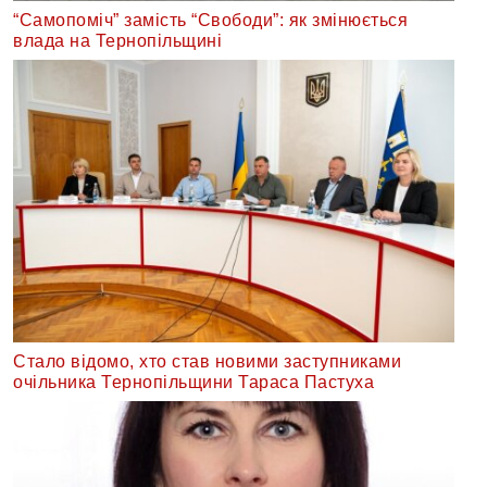
“Самопоміч” замість “Свободи”: як змінюється
влада на Тернопільщині
Стало відомо, хто став новими заступниками
очільника Тернопільщини Тараса Пастуха