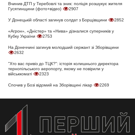
Вчинив ДТП у Теребовлі та зник: поліція розшукує жителя
Гусятинщини (фото+відео)
2907
У Донецькій області загинув солдат з Борщівщини
2852
«Агрон», «Дністер» та «Нива» дізналися суперників у
Кубку України
2753
На Донеччині загинув молодший сержант зі Зборівщини
2632
"Хто вас привіз до ТЦК?": історія колишнього директора
тернопільського аеропорту, якому не повірили у
військкоматі
2323
Спочив у Бозі відомий на Зборівщині лікар
2269