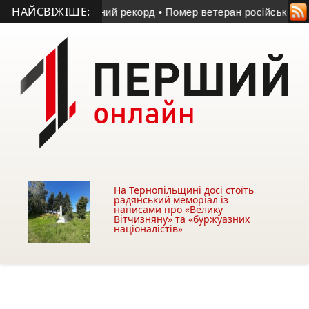
НАЙСВІЖІШЕ:
и температурний рекорд
• Помер ветеран російсько-українсько
На Тернопільщині досі стоїть
радянський меморіал із
написами про «Велику
Вітчизняну» та «буржуазних
націоналістів»