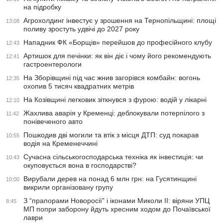
на підробку
Агрохолдинг інвестує у зрошення на Тернопільщині: площі
13:08
поливу зростуть удвічі до 2027 року
Нападник ФК «Борщів» перейшов до професійного клубу
12:43
Артишок для печінки: як він діє і чому його рекомендують
12:41
гастроентерологи
На Зборівщині під час жнив загорівся комбайн: вогонь
12:35
охопив 5 тисяч квадратних метрів
На Козівщині легковик зіткнувся з фурою: водій у лікарні
12:10
Жахлива аварія у Кременці: деблокували потерпілого з
11:42
понівеченого авто
Пошкодив дві могили та втік з місця ДТП: суд покарав
10:55
водія на Кременеччині
Сучасна сільськогосподарська техніка як інвестиція: чи
10:43
окуповується вона в господарстві?
Вирубали дерев на понад 6 млн грн: на Гусятинщині
10:00
викрили організовану групу
З “прапорами Новоросії” і іконами Миколи ІІ: віряни УПЦ
8:45
МП попри заборону йдуть хресним ходом до Почаївської
лаври