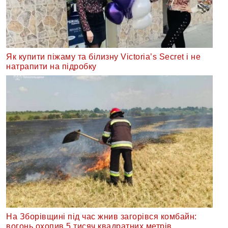
Як купити піжаму та білизну Victoria’s Secret і не
натрапити на підробку
На Зборівщині під час жнив загорівся комбайн:
вогонь охопив 5 тисяч квадратних метрів