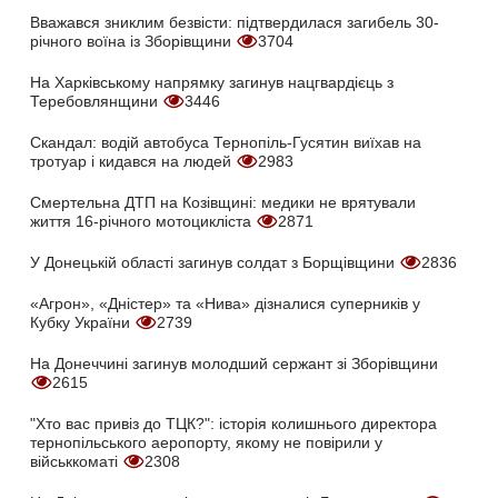
Вважався зниклим безвісти: підтвердилася загибель 30-
річного воїна із Зборівщини
3704
На Харківському напрямку загинув нацгвардієць з
Теребовлянщини
3446
Скандал: водій автобуса Тернопіль-Гусятин виїхав на
тротуар і кидався на людей
2983
Смертельна ДТП на Козівщині: медики не врятували
життя 16-річного мотоцикліста
2871
У Донецькій області загинув солдат з Борщівщини
2836
«Агрон», «Дністер» та «Нива» дізналися суперників у
Кубку України
2739
На Донеччині загинув молодший сержант зі Зборівщини
2615
"Хто вас привіз до ТЦК?": історія колишнього директора
тернопільського аеропорту, якому не повірили у
військкоматі
2308