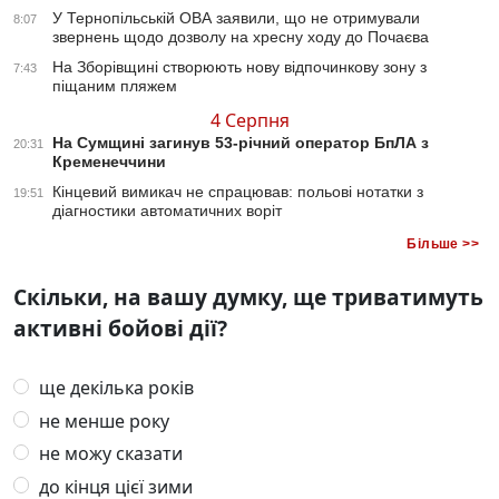
У Тернопільській ОВА заявили, що не отримували
8:07
звернень щодо дозволу на хресну ходу до Почаєва
На Зборівщині створюють нову відпочинкову зону з
7:43
піщаним пляжем
4 Серпня
На Сумщині загинув 53-річний оператор БпЛА з
20:31
Кременеччини
Кінцевий вимикач не спрацював: польові нотатки з
19:51
діагностики автоматичних воріт
Більше >>
Скільки, на вашу думку, ще триватимуть
активні бойові дії?
ще декілька років
не менше року
не можу сказати
до кінця цієї зими