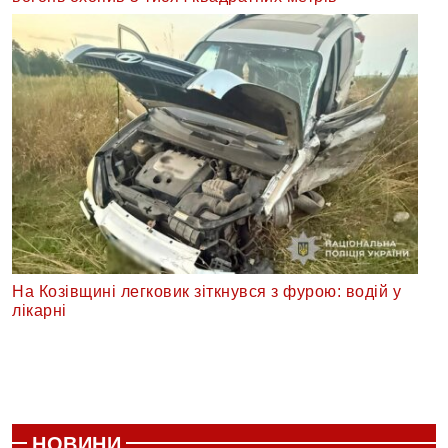
На Козівщині легковик зіткнувся з фурою: водій у
лікарні
НОВИНИ