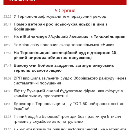
5 Серпня
У Тернополі зафіксували температурний рекорд
23:22
Помер ветеран російсько-української війни з
20:47
Козівщини
На війні загинув 33-річний Захисник із Тернопільщини
19:15
Чемпіон світу поповнив склад тернопільської «Ниви»
18:55
На Тернопільщині апеляційний суд підтвердив 15-
17:54
річний вирок за вбивство випускниці
Виконуючи бойове завдання, загинув випускник
17:47
тернопільського ліцею
ВРП вирішила звільнити суддю Зборівського райсуду через
16:02
систематичні порушення
Ліфт у Бучацькій лікарні будуватиме фірма, яка фігурує в
14:08
кримінальному провадженні
Директор з Тернопільщини – у ТОП-50 найкращих освітян
14:00
України!
П’яний водій з Білецької громади без прав кинув 5 тисяч
13:18
гривень у службове авто патрульних
Як купити піжаму та білизну Victoria’s Secret і не натрапити
13:10