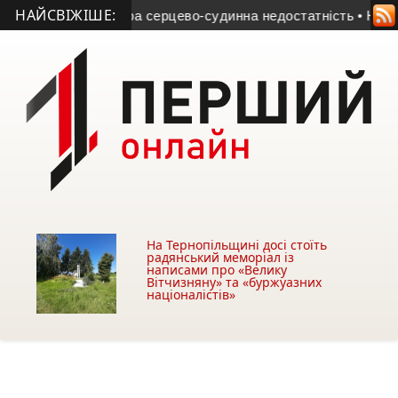
НАЙСВІЖІШЕ:
на смерті – гостра серцево-судинна недостатність
• Нагодув
На Тернопільщині досі стоїть
радянський меморіал із
написами про «Велику
Вітчизняну» та «буржуазних
націоналістів»