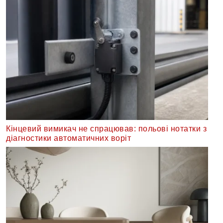
Кінцевий вимикач не спрацював: польові нотатки з
діагностики автоматичних воріт