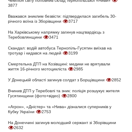
Чемпіон світу поповнив склад тернопільської «Ниви»
3877
Вважався зниклим безвісти: підтвердилася загибель 30-
річного воїна із Зборівщини
3717
На Харківському напрямку загинув нацгвардієць з
Теребовлянщини
3471
Скандал: водій автобуса Тернопіль-Гусятин виїхав на
тротуар і кидався на людей
3199
Смертельна ДТП на Козівщині: медики не врятували
життя 16-річного мотоцикліста
2985
У Донецькій області загинув солдат з Борщівщини
2852
Вчинив ДТП у Теребовлі та зник: поліція розшукує жителя
Гусятинщини (фото+відео)
2800
«Агрон», «Дністер» та «Нива» дізналися суперників у
Кубку України
2753
На Донеччині загинув молодший сержант зі Зборівщини
2632