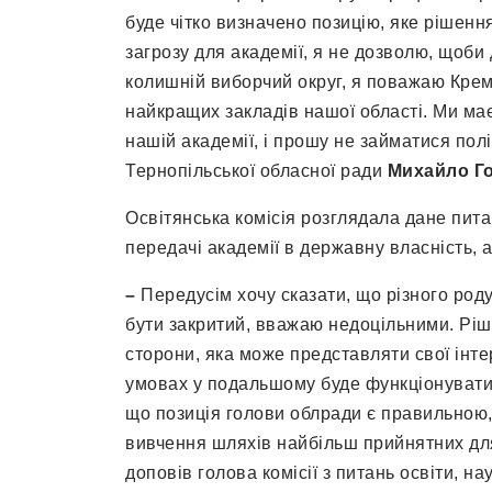
буде чітко визначено позицію, яке рішенн
загрозу для академії, я не дозволю, щоби
колишній виборчий округ, я поважаю Крем
найкращих закладів нашої області. Ми м
нашій академії, і прошу не займатися пол
Тернопільської обласної ради
Михайло Г
Освітянська комісія розглядала дане питанн
передачі академії в державну власність, 
–
Передусім хочу сказати, що різного род
бути закритий, вважаю недоцільними. Рі
сторони, яка може представляти свої інте
умовах у подальшому буде функціонувати 
що позиція голови облради є правильною,
вивчення шляхів найбільш прийнятних для
доповів голова комісії з питань освіти, на