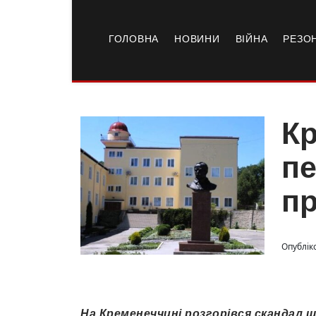
ГОЛОВНА
НОВИНИ
ВІЙНА
РЕЗО
Кр
пе
п
Опубліко
На Кременеччині розгорівся скандал 