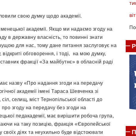
ти
віт
ловили свою думку щодо академії.
По
еменецької академії. Якщо ми надаємо згоду на
ду в державну власність, то повинні знати
чущою для нас, тому дане питання заслуговує на
 відкриті обговорення, і тоді, на мою думку,
едставник фракції «За майбутнє» в обласній раді
має назву «Про надання згоди на передачу
гічної академії імені Тараса Шевченка зі
 сіл, селищ, міст Тернопільської області до
 про згоду на передачу без згоди на
цької педакадемії, має вирішити робоча група,
жаючи на таку позицію, фракція «Європейської
П
у своїх діях та неухильно буде відстоювати