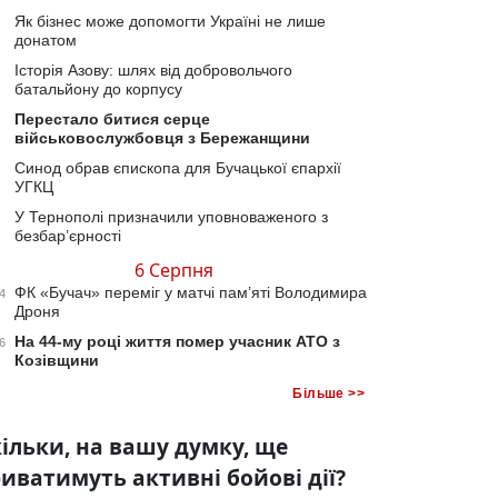
Як бізнес може допомогти Україні не лише
донатом
Історія Азову: шлях від добровольчого
батальйону до корпусу
Перестало битися серце
військовослужбовця з Бережанщини
Синод обрав єпископа для Бучацької єпархії
УГКЦ
У Тернополі призначили уповноваженого з
безбар’єрності
6 Серпня
ФК «Бучач» переміг у матчі пам’яті Володимира
4
Дроня
На 44-му році життя помер учасник АТО з
6
Козівщини
Більше >>
ільки, на вашу думку, ще
иватимуть активні бойові дії?