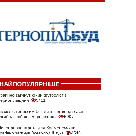
НАЙПОПУЛЯРНІШЕ
рагічно загинув юний футболіст з
Тернопільщини
9411
Вважався зниклим безвісти: підтвердилася
загибель воїна з Борщівщини
5907
Непоправна втрата для Кременеччини:
трагічно загинув Всеволод Штука
4546