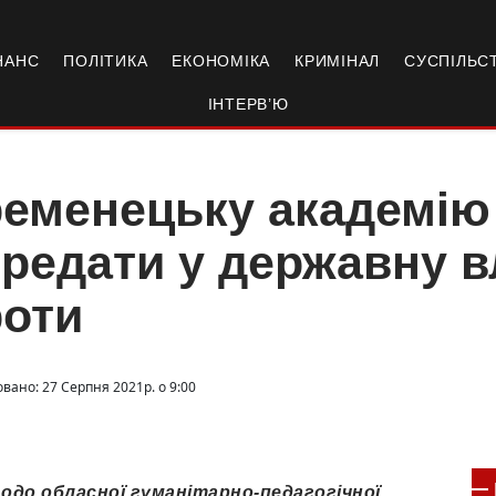
НАНС
ПОЛІТИКА
ЕКОНОМІКА
КРИМІНАЛ
СУСПІЛЬС
ІНТЕРВ’Ю
еменецьку академію
редати у державну вл
роти
вано: 27 Серпня 2021р. о 9:00
щодо обласної гуманітарно-педагогічної