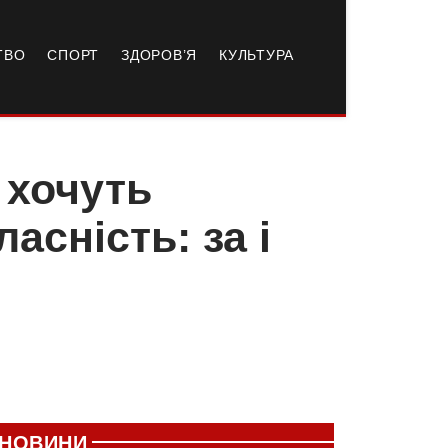
ТВО
СПОРТ
ЗДОРОВ’Я
КУЛЬТУРА
 хочуть
асність: за і
НОВИНИ