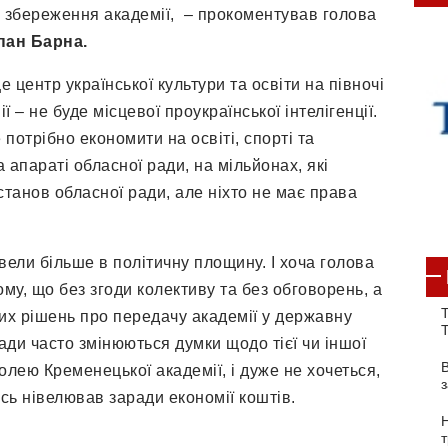
о збереження академії, – прокоментував голова
пан Барна.
 центр української культури та освіти на півночі
 – не буде місцевої проукраїнської інтелігенції.
потрібно економити на освіті, спорті та
 апараті обласної ради, на мільйонах, які
танов обласної ради, але ніхто не має права
вели більше в політичну площину. І хоча голова
у, що без згоди колективу та без обговорень, а
Т
их рішень про передачу академії у державну
ади часто змінюються думки щодо тієї чи іншої
олею Кременецької академії, і дуже не хочеться,
ось нівелював заради економії коштів.