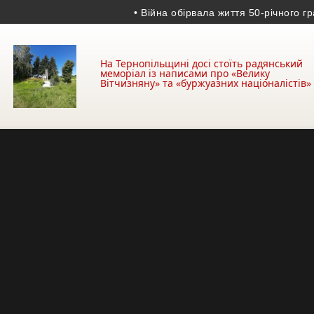
• Війна обірвала життя 50-річного гранато
На Тернопільщині досі стоїть радянський
меморіал із написами про «Велику
Вітчизняну» та «буржуазних націоналістів»