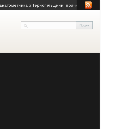
метника з Тернопільщини: причина смерті – гостра серцево-суди