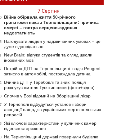
7 Серпня
Війна обірвала життя 50-річного
0
гранатометника з Тернопільщини: причина
смерті – гостра серцево-судинна
недостатність
Нагодувати людей у надзвичайних умовах – це
5
дуже відповідально
New Brain: відгуки студентів та огляд школи
1
іноземних мов
Потрійна ДТП на Тернопільщині: водія Peugeot
7
затисло в автомобілі, постраждала дитина
Вчинив ДТП у Теребовлі та зник: поліція
2
розшукує жителя Гусятинщини (фото+відео)
Спочив у Бозі відомий на Зборівщині лікар
0
У Тернополі відбудуться установчі збори
7
асоціації нащадків українських жертв польських
репресій
Які ключові характеристики у вуличних камер
3
відеоспостереження
На Тернопільщині державі повернули будівлю
0