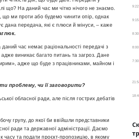
9:22
і що? На даний час ми чітко нічого не знаємо.
и, що ми проти або будемо чинити опір, однак
9:15
 дана передача, які є плюси й мінуси, – каже
аглюк.
8:30
а даний час немає раціональності передачі з
8:00
 адже виникає багато питань та загроз. Дане
7:30
ирим», адже що буде з працівниками, майном і
21:5
ти проблему, чи її заговорити?
18:4
ської обласної ради, але після гострих дебатів
бочу групу, до якої би ввійшли представники
Ск
сної ради та державної адміністрації. Даємо
тр
ік часу та подати проєкт-пропозицію, в якому