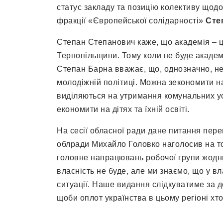
статус закладу та позицію колективу щод
фракції «Європейської солідарності»
Сте
Степан Степанович каже, що академія – це
Тернопільщини. Тому коли не буде академії
Степан Барна вважає, що, однозначно, не 
молодіжній політиці. Можна зекономити на
виділяються на утримання комунальних ус
економити на дітях та їхній освіті.
На сесії обласної ради дане питання пере
облради Михайло Головко наголосив на том
головне напрацювань робочої групи жодн
власність не буде, але ми знаємо, що у вл
ситуації. Наше видання слідкуватиме за д
щоби оплот українства в цьому регіоні хт