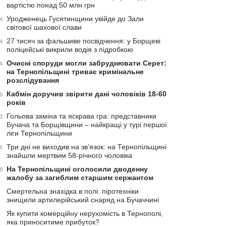
вартістю понад 50 млн грн
Уродженець Гусятинщини увійде до Зали
4
світової шахової слави
27 тисяч за фальшиве посвідчення: у Борщеві
4
поліцейські викрили водія з підробкою
Очисні споруди могли забруднювати Серет:
4
на Тернопільщині триває кримінальне
розслідування
Кабмін доручив звірити дані чоловіків 18-60
9
років
Гольова заміна та яскрава гра: представники
3
Бучача та Борщівщини – найкращі у турі першої
ліги Тернопільщини
Три дні не виходив на зв’язок: на Тернопільщині
4
знайшли мертвим 58-річного чоловіка
На Тернопільщині оголосили дводенну
8
жалобу за загиблим старшим сержантом
Смертельна знахідка в полі: піротехніки
знищили артилерійський снаряд на Бучаччині
Як купити комерційну нерухомість в Тернополі,
яка приноситиме прибуток?