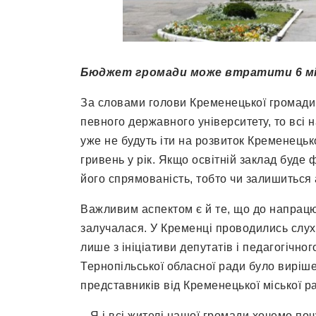
Бюджет громади може втратити 6 мі
За словами голови Кременецької громад
певного державного університету, то всі 
уже не будуть іти на розвиток Кременецько
гривень у рік. Якщо освітній заклад буде
його спрямованість, тобто чи залишиться 
Важливим аспектом є й те, що до напрац
залучалася. У Кременці проводились слух
лише з ініціативи депутатів і педагогічног
Тернопільської обласної ради було виріше
представників від Кременецької міської р
– Я і всі жителі нашої громади хочемо почу