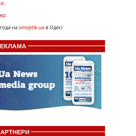
ск:
ер:
года на
sinoptik.ua
в Одесі
РЕКЛАМА
АРТНЕРИ