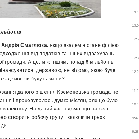
14:4
13:0
льйонів
12:5
и
Андрія Смаглюка
, якщо академія стане філією
надходження від податків та інших відрахувань
12:3
ї громади. А це, між іншим, понад 6 мільйонів
 фінансуватися державою, не відомо, якою буде
12:2
академія, чи будуть зміни?
11:0
ювання даного рішення Кременецька громада не
ання і враховувалась думка містян, але це було
10:4
о колективу. На даний час відомо, що на сесії
но створити робочу групу і включити трьох
9:47
ади.
9:28
ти чіткість дій, що буде далі. Передати у