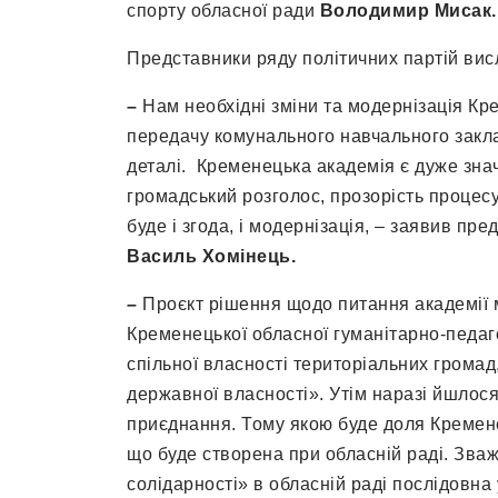
спорту обласної ради
Володимир Мисак.
Представники ряду політичних партій вис
–
Нам необхідні зміни та модернізація Кр
передачу комунального навчального закла
деталі. Кременецька академія є дуже зна
громадський розголос, прозорість процесу,
буде і згода, і модернізація, – заявив пр
Василь Хомінець.
–
Проєкт рішення щодо питання академії 
Кременецької обласної гуманітарно-педаго
спільної власності територіальних громад,
державної власності». Утім наразі йшлося
приєднання. Тому якою буде доля Кремене
що буде створена при обласній раді. Зва
солідарності» в обласній раді послідовна 