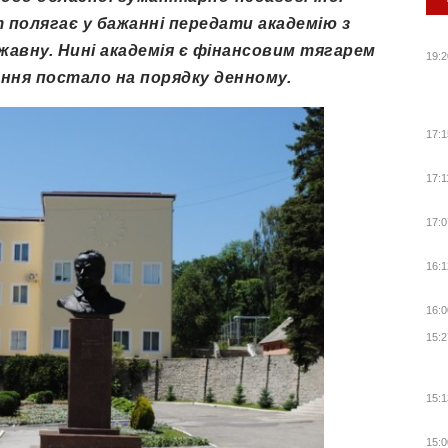
т полягає у бажанні передати академію з
жавну. Нині академія є фінансовим тягарем
19:2
ння постало на порядку денному.
17:1
17:1
17:0
16:1
16:0
15:2
15:1
15:0