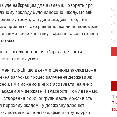
я буде найкращим для академії. Говорять про
 даному закладу було нанесено шкоду. Це мій
енецьку громаду, а дана академія є одним з
аємо прийняти таке рішення, яке лише допоможе
ітичними провокаціями, – сказав на сесії голова
оловко.
я, і зі слів її голови, облрада не проти
але за певних умов.
у маніпуляції, що даним рішенням заклад може
шення запускає процес залучення держави як
реси, і ми можемо в них з’ясовувати, на яких
академія у державній власності. Тому вважаю,
По
 і створення робочої групи дасть можливість
По
 переходу академії у державну власність, –
во
уки, молодіжної політики, фізичної культури і