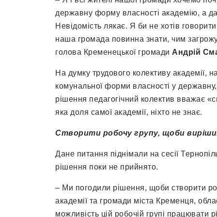
державну форму власності академію, а дал
Невідомість лякає. Я би не хотів говорит
наша громада повинна знати, чим загрожує
голова Кременецької громади
Андрій См
На думку трудового колективу академії, н
комунальної форми власності у державну,
рішення педагогічний колектив вважає «с
яка доля самої академії, ніхто не знає.
Створити робочу групу, щоби виріши
Дане питання піднімали на сесії Тернопіль
рішення поки не прийнято.
– Ми погодили рішення, щоби створити ро
академії та громади міста Кременця, обла
можливість цій робочій групі працювати р