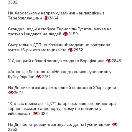
3592
На Харківському напрямку загинув нацгвардієць з
Теребовлянщини
3464
Скандал: водій автобуса Тернопіль-Гусятин виїхав на
тротуар і кидався на людей
3159
Смертельна ДТП на Козівщині: медики не врятували
життя 16-річного мотоцикліста
2952
У Донецькій області загинув солдат з Борщівщини
2845
«Агрон», «Дністер» та «Нива» дізналися суперників у
Кубку України
2751
На Донеччині загинув молодший сержант зі Зборівщини
2627
"Хто вас привіз до ТЦК?": історія колишнього директора
тернопільського аеропорту, якому не повірили у
військкоматі
2322
На Дніпропетровщині загинув солдат із Гусятинщини
2252