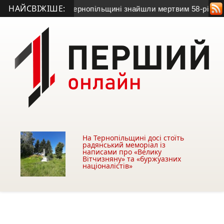
НАЙСВІЖІШЕ:
зв’язок: на Тернопільщині знайшли мертвим 58-річного чолові
На Тернопільщині досі стоїть
радянський меморіал із
написами про «Велику
Вітчизняну» та «буржуазних
націоналістів»