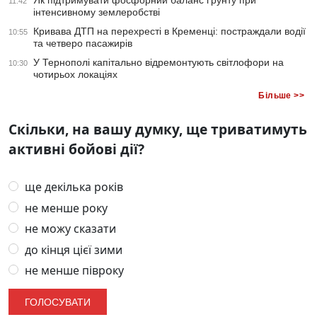
Як підтримувати фосфорний баланс ґрунту при
11:42
інтенсивному землеробстві
Кривава ДТП на перехресті в Кременці: постраждали водії
10:55
та четверо пасажирів
У Тернополі капітально відремонтують світлофори на
10:30
чотирьох локаціях
Більше >>
Скільки, на вашу думку, ще триватимуть
активні бойові дії?
ще декілька років
не менше року
не можу сказати
до кінця цієї зими
не менше півроку