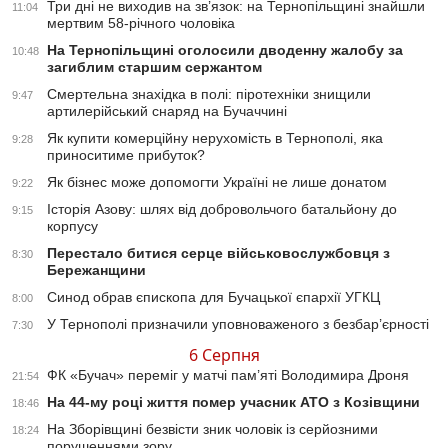
Три дні не виходив на зв’язок: на Тернопільщині знайшли
11:04
мертвим 58-річного чоловіка
На Тернопільщині оголосили дводенну жалобу за
10:48
загиблим старшим сержантом
Смертельна знахідка в полі: піротехніки знищили
9:47
артилерійський снаряд на Бучаччині
Як купити комерційну нерухомість в Тернополі, яка
9:28
приноситиме прибуток?
Як бізнес може допомогти Україні не лише донатом
9:22
Історія Азову: шлях від добровольчого батальйону до
9:15
корпусу
Перестало битися серце військовослужбовця з
8:30
Бережанщини
Синод обрав єпископа для Бучацької єпархії УГКЦ
8:00
У Тернополі призначили уповноваженого з безбар’єрності
7:30
6 Серпня
ФК «Бучач» переміг у матчі пам’яті Володимира Дроня
21:54
На 44-му році життя помер учасник АТО з Козівщини
18:46
На Зборівщині безвісти зник чоловік із серйозними
18:24
порушеннями зору