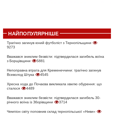
НАЙПОПУЛЯРНІШЕ
Трагічно загинув юний футболіст з Тернопільщини
9273
Вважався зниклим безвісти: підтвердилася загибель воїна
з Борщівщини
5881
Непоправна втрата для Кременеччини: трагічно загинув
Всеволод Штука
4545
Хресна хода до Почаєва викликала хвилю обурення: що
сталося
4489
Вважався зниклим безвісти: підтвердилася загибель 30-
річного воїна із Зборівщини
3714
Чемпіон світу поповнив склад тернопільської «Ниви»