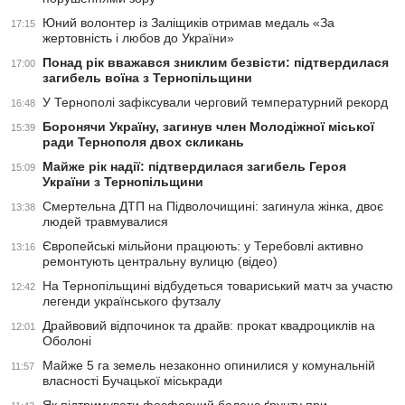
Юний волонтер із Заліщиків отримав медаль «За
17:15
жертовність і любов до України»
Понад рік вважався зниклим безвісти: підтвердилася
17:00
загибель воїна з Тернопільщини
У Тернополі зафіксували черговий температурний рекорд
16:48
Боронячи Україну, загинув член Молодіжної міської
15:39
ради Тернополя двох скликань
Майже рік надії: підтвердилася загибель Героя
15:09
України з Тернопільщини
Смертельна ДТП на Підволочищині: загинула жінка, двоє
13:38
людей травмувалися
Європейські мільйони працюють: у Теребовлі активно
13:16
ремонтують центральну вулицю (відео)
На Тернопільщині відбудеться товариський матч за участю
12:42
легенди українського футзалу
Драйвовий відпочинок та драйв: прокат квадроциклів на
12:01
Оболоні
Майже 5 га земель незаконно опинилися у комунальній
11:57
власності Бучацької міськради