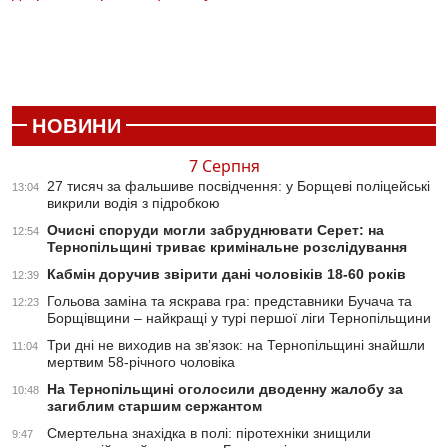
НОВИНИ
7 Серпня
27 тисяч за фальшиве посвідчення: у Борщеві поліцейські
13:04
викрили водія з підробкою
Очисні споруди могли забруднювати Серет: на
12:54
Тернопільщині триває кримінальне розслідування
Кабмін доручив звірити дані чоловіків 18-60 років
12:39
Гольова заміна та яскрава гра: представники Бучача та
12:23
Борщівщини – найкращі у турі першої ліги Тернопільщини
Три дні не виходив на зв’язок: на Тернопільщині знайшли
11:04
мертвим 58-річного чоловіка
На Тернопільщині оголосили дводенну жалобу за
10:48
загиблим старшим сержантом
Смертельна знахідка в полі: піротехніки знищили
9:47