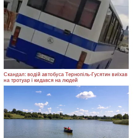
Скандал: водій автобуса Тернопіль-Гусятин виїхав
на тротуар і кидався на людей