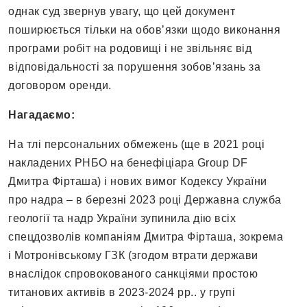
однак суд звернув увагу, що цей документ
поширюється тільки на обовʼязки щодо виконання
програми робіт на родовищі і не звільняє від
відповідальності за порушення зобовʼязань за
договором оренди.
Нагадаємо:
На тлі персональних обмежень (ще в 2021 році
накладених РНБО на бенефіціара Group DF
Дмитра Фірташа) і нових вимог Кодексу України
про надра – в березні 2023 році Державна служба
геології та надр України зупинила дію всіх
спецдозволів компаніям Дмитра Фірташа, зокрема
і Мотронівському ГЗК (згодом втрати держави
внаслідок спровокованого санкціями простою
титанових активів в 2023-2024 рр.. у групі