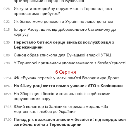
артилерійський снаряд на Бучаччині
Як купити комерційну нерухомість в Тернополі, яка
9:28
приноситиме прибуток?
Як бізнес може допомогти Україні не лише донатом
9:22
Історія Азову: шлях від добровольчого батальйону до
9:15
корпусу
Перестало битися серце військовослужбовця з
8:30
Бережанщини
Синод обрав єпископа для Бучацької єпархії УГКЦ
8:00
У Тернополі призначили уповноваженого з безбар’єрності
7:30
6 Серпня
ФК «Бучач» переміг у матчі пам’яті Володимира Дроня
21:54
На 44-му році життя помер учасник АТО з Козівщини
18:46
На Зборівщині безвісти зник чоловік із серйозними
18:24
порушеннями зору
Юний волонтер із Заліщиків отримав медаль «За
17:15
жертовність і любов до України»
Понад рік вважався зниклим безвісти: підтвердилася
17:00
загибель воїна з Тернопільщини