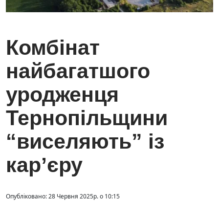
Комбінат
найбагатшого
уродженця
Тернопільщини
“виселяють” із
карʼєру
Опубліковано: 28 Червня 2025р. о 10:15