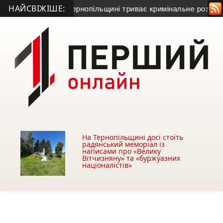
НАЙСВІЖІШЕ:
и Серет: на Тернопільщині триває кримінальне розслідуванн
На Тернопільщині досі стоїть
радянський меморіал із
написами про «Велику
Вітчизняну» та «буржуазних
націоналістів»