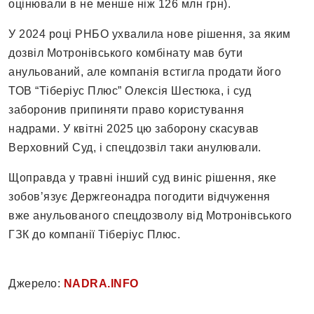
оцінювали в не менше ніж 126 млн грн).
У 2024 році РНБО ухвалила нове рішення, за яким
дозвіл Мотронівського комбінату мав бути
анульований, але компанія встигла продати його
ТОВ “Тіберіус Плюс” Олексія Шестюка, і суд
заборонив припиняти право користування
надрами. У квітні 2025 цю заборону скасував
Верховний Суд, і спецдозвіл таки анулювали.
Щоправда у травні інший суд виніс рішення, яке
зобовʼязує Держгеонадра погодити відчуження
вже анульованого спецдозволу від Мотронівського
ГЗК до компанії Тіберіус Плюс.
Джерело:
NADRA.INFO