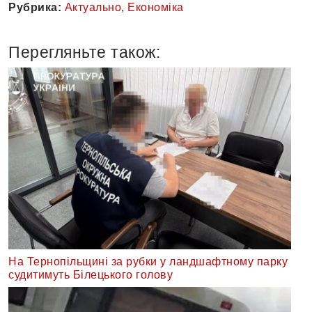
Рубрика:
Актуально
,
Економіка
Перегляньте також:
На Тернопільщині за рубки у ландшафтному парку
судитимуть Білецького голову