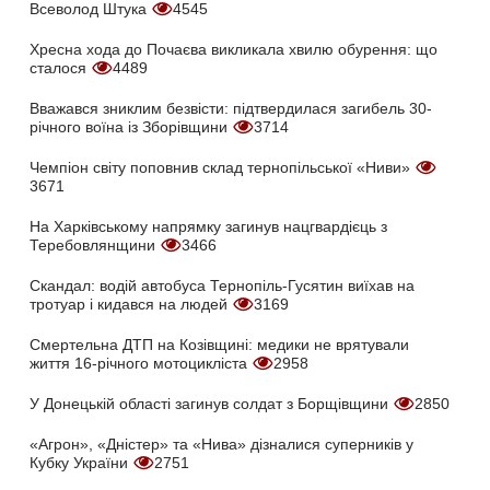
Всеволод Штука
4545
Хресна хода до Почаєва викликала хвилю обурення: що
сталося
4489
Вважався зниклим безвісти: підтвердилася загибель 30-
річного воїна із Зборівщини
3714
Чемпіон світу поповнив склад тернопільської «Ниви»
3671
На Харківському напрямку загинув нацгвардієць з
Теребовлянщини
3466
Скандал: водій автобуса Тернопіль-Гусятин виїхав на
тротуар і кидався на людей
3169
Смертельна ДТП на Козівщині: медики не врятували
життя 16-річного мотоцикліста
2958
У Донецькій області загинув солдат з Борщівщини
2850
«Агрон», «Дністер» та «Нива» дізналися суперників у
Кубку України
2751