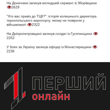
На Донеччині загинув молодший сержант зі Зборівщини
2629
"Хто вас привіз до ТЦК?": історія колишнього директора
тернопільського аеропорту, якому не повірили у
військкоматі
2322
На Дніпропетровщині загинув солдат із Гусятинщини
2252
У боях за Україну загинув офіцер із Монастирищини
2236