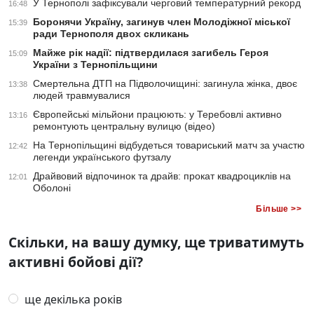
У Тернополі зафіксували черговий температурний рекорд
16:48
Боронячи Україну, загинув член Молодіжної міської
15:39
ради Тернополя двох скликань
Майже рік надії: підтвердилася загибель Героя
15:09
України з Тернопільщини
Смертельна ДТП на Підволочищині: загинула жінка, двоє
13:38
людей травмувалися
Європейські мільйони працюють: у Теребовлі активно
13:16
ремонтують центральну вулицю (відео)
На Тернопільщині відбудеться товариський матч за участю
12:42
легенди українського футзалу
Драйвовий відпочинок та драйв: прокат квадроциклів на
12:01
Оболоні
Більше >>
Скільки, на вашу думку, ще триватимуть
активні бойові дії?
ще декілька років