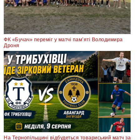
ФК «Бучач» переміг у матчі пам’яті Володимира
Дроня
На Тернопільщині відбудеться товариський матч за