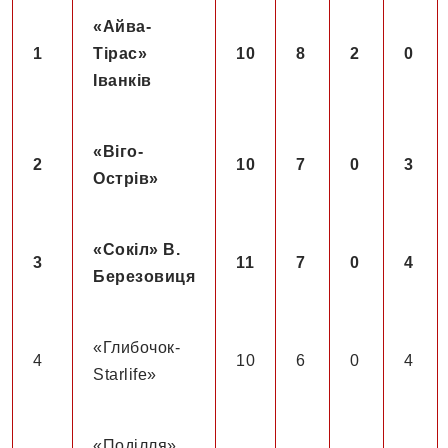
«Айва-
1
Тірас»
10
8
2
0
Іванків
«Віго-
2
10
7
0
3
Острів»
«Сокіл» В.
3
11
7
0
4
Березовиця
«Глибочок-
4
10
6
0
4
Starlife»
«Поділля»