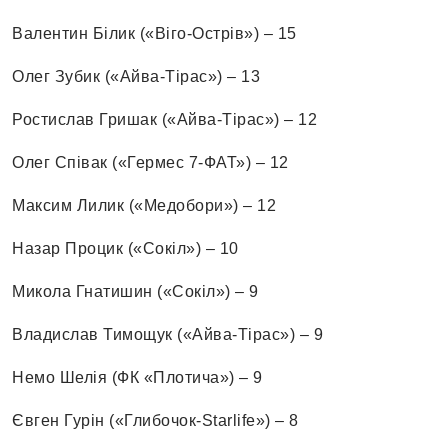
Валентин Білик («Віго-Острів») – 15
Олег Зубик («Айва-Тірас») – 13
Ростислав Гришак («Айва-Тірас») – 12
Олег Співак («Гермес 7-ФАТ») – 12
Максим Лилик («Медобори») – 12
Назар Процик («Сокіл») – 10
Микола Гнатишин («Сокіл») – 9
Владислав Тимощук («Айва-Тірас») – 9
Немо Шелія (ФК «Плотича») – 9
Євген Гурін («Глибочок-Starlife») – 8