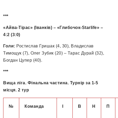
***
«Айва-Тірас» (Іванків) – «Глибочок-Starlife» –
4:2 (3:0)
Голи:
Ростислав Гришак (4, 30), Владислав
Тимощук (7), Олег Зубик (20) – Тарас Дурай (32),
Богдан Цупер (40).
***
Вища ліга. Фінальна частина. Турнір за 1-5
місця. 2 тур
№
К
оманда
І
В
Н
П