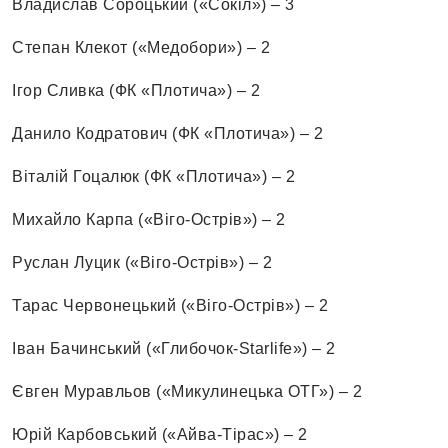
Владислав Сороцький («Сокіл») – 3
Степан Клекот («Медобори») – 2
Ігор Сливка (ФК «Плотича») – 2
Данило Кодратович (ФК «Плотича») – 2
Віталій Гоцалюк (ФК «Плотича») – 2
Михайло Карпа («Віго-Острів») – 2
Руслан Луцик («Віго-Острів») – 2
Тарас Червонецький («Віго-Острів») – 2
Іван Бачинський («Глибочок-Starlife») – 2
Євген Муравльов («Микулинецька ОТГ») – 2
Юрій Карбовський («Айва-Тірас») – 2