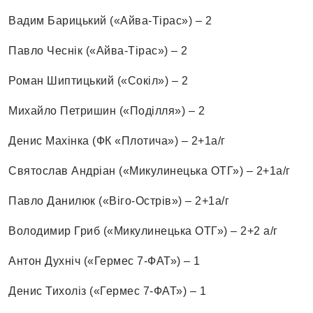
Вадим Барицький («Айва-Тірас») – 2
Павло Чеснік («Айва-Тірас») – 2
Роман Шиптицький («Сокіл») – 2
Михайло Петришин («Поділля») – 2
Денис Махінка (ФК «Плотича») – 2+1а/г
Святослав Андріан («Микулинецька ОТГ») – 2+1а/г
Павло Данилюк («Віго-Острів») – 2+1а/г
Володимир Гриб («Микулинецька ОТГ») – 2+2 а/г
Антон Духніч («Гермес 7-ФАТ») – 1
Денис Тихоліз («Гермес 7-ФАТ») – 1