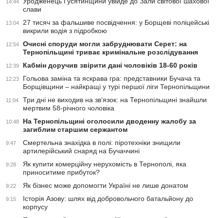
Уродженець Гусятинщини увійде до Зали світової шахової
14:44
слави
27 тисяч за фальшиве посвідчення: у Борщеві поліцейські
13:04
викрили водія з підробкою
Очисні споруди могли забруднювати Серет: на
12:54
Тернопільщині триває кримінальне розслідування
Кабмін доручив звірити дані чоловіків 18-60 років
12:39
Гольова заміна та яскрава гра: представники Бучача та
12:23
Борщівщини – найкращі у турі першої ліги Тернопільщини
Три дні не виходив на зв’язок: на Тернопільщині знайшли
11:04
мертвим 58-річного чоловіка
На Тернопільщині оголосили дводенну жалобу за
10:48
загиблим старшим сержантом
Смертельна знахідка в полі: піротехніки знищили
9:47
артилерійський снаряд на Бучаччині
Як купити комерційну нерухомість в Тернополі, яка
9:28
приноситиме прибуток?
Як бізнес може допомогти Україні не лише донатом
9:22
Історія Азову: шлях від добровольчого батальйону до
9:15
корпусу