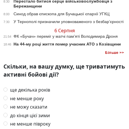
Перестало битися серце військовослужбовця з
8:30
Бережанщини
Синод обрав єпископа для Бучацької єпархії УГКЦ
8:00
У Тернополі призначили уповноваженого з безбар’єрності
7:30
6 Серпня
ФК «Бучач» переміг у матчі пам’яті Володимира Дроня
21:54
На 44-му році життя помер учасник АТО з Козівщини
18:46
Більше >>
Скільки, на вашу думку, ще триватимуть
активні бойові дії?
ще декілька років
не менше року
не можу сказати
до кінця цієї зими
не менше півроку