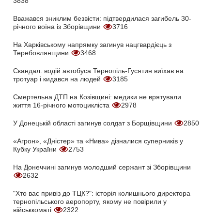
3838
Вважався зниклим безвісти: підтвердилася загибель 30-
річного воїна із Зборівщини
3716
На Харківському напрямку загинув нацгвардієць з
Теребовлянщини
3468
Скандал: водій автобуса Тернопіль-Гусятин виїхав на
тротуар і кидався на людей
3185
Смертельна ДТП на Козівщині: медики не врятували
життя 16-річного мотоцикліста
2978
У Донецькій області загинув солдат з Борщівщини
2850
«Агрон», «Дністер» та «Нива» дізналися суперників у
Кубку України
2753
На Донеччині загинув молодший сержант зі Зборівщини
2632
"Хто вас привіз до ТЦК?": історія колишнього директора
тернопільського аеропорту, якому не повірили у
військкоматі
2322