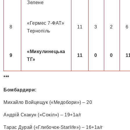
Зелене
«Гермес 7-ФАТ»
8
11
3
2
6
Тернопіль
«Микулинецька
9
11
0
0
1
ТГ»
***
Бомбардири:
Михайло Войцещук («Медобори») – 20
Андрій Скакун («Сокіл») – 19+1а/г
Тарас Дурай («Глибочок-Starlife») – 16+1а/г