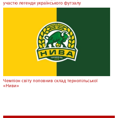
участю легенди українського футзалу
Чемпіон світу поповнив склад тернопільської
«Ниви»