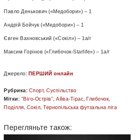
Павло Денькович («Медобори») – 1
Андрій Бойчук («Медобори») – 1
Євген Вахновський («Сокіл») – 1а/г
Максим Горінов («Глибочок-Starlife») – 1а/г
Джерело:
ПЕРШИЙ онлайн
Рубрика:
Спорт
,
Суспільство
Мітки:
"Віго-Острів"
,
Айва-Тірас
,
Глибочок
,
Поділля
,
Сокіл
,
Тернопільська футзальна ліга
Перегляньте також: