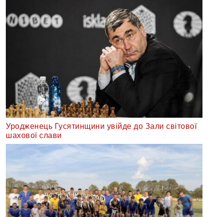
Уродженець Гусятинщини увійде до Зали світової
шахової слави