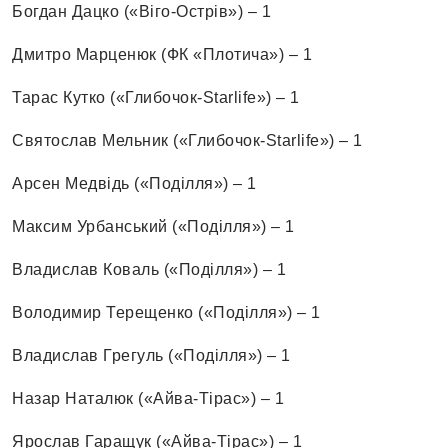
Богдан Дацко («Віго-Острів») – 1
Дмитро Марценюк (ФК «Плотича») – 1
Тарас Кутко («Глибочок-Starlife») – 1
Святослав Мельник («Глибочок-Starlife») – 1
Арсен Медвідь («Поділля») – 1
Максим Урбанський («Поділля») – 1
Владислав Коваль («Поділля») – 1
Володимир Терещенко («Поділля») – 1
Владислав Грегуль («Поділля») – 1
Назар Наталюк («Айва-Тірас») – 1
Ярослав Гаращук («Айва-Тірас») – 1