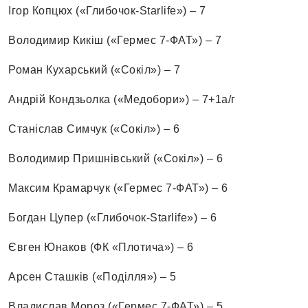
Ігор Копцюх («Глибочок-Starlife») – 7
Володимир Кикіш («Гермес 7-ФАТ») – 7
Роман Кухарський («Сокіл») – 7
Андрій Кондзьолка («Медобори») – 7+1а/г
Станіслав Симчук («Сокіл») – 6
Володимир Пришнівський («Сокіл») – 6
Максим Крамарчук («Гермес 7-ФАТ») – 6
Богдан Цупер («Глибочок-Starlife») – 6
Євген Юнаков (ФК «Плотича») – 6
Арсен Сташків («Поділля») – 5
Владислав Мороз («Гермес 7-ФАТ») – 5