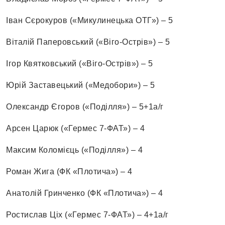
Іван Сєрокуров («Микулинецька ОТГ») – 5
Віталій Паперовський («Віго-Острів») – 5
Ігор Квятковський («Віго-Острів») – 5
Юрій Заставецький («Медобори») – 5
Олександр Єгоров («Поділля») – 5+1а/г
Арсен Царюк («Гермес 7-ФАТ») – 4
Максим Коломієць («Поділля») – 4
Роман Жига (ФК «Плотича») – 4
Анатолій Гринченко (ФК «Плотича») – 4
Ростислав Ціх («Гермес 7-ФАТ») – 4+1а/г