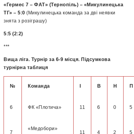
«Гермес 7 – ФАТ» (Тернопіль) – «Микулинецька
ТГ» – 5:0
(Микулинецька команда за дві неявки
знята з розіграшу)
5:5 (2:2)
***
Вища ліга. Турнір за 6-9 місця. Підсумкова
турнірна таблиця
№
К
оманда
І
В
Н
П
6
ФК «Плотича»
11
6
0
5
«Медобори»
7
11
4
2
5