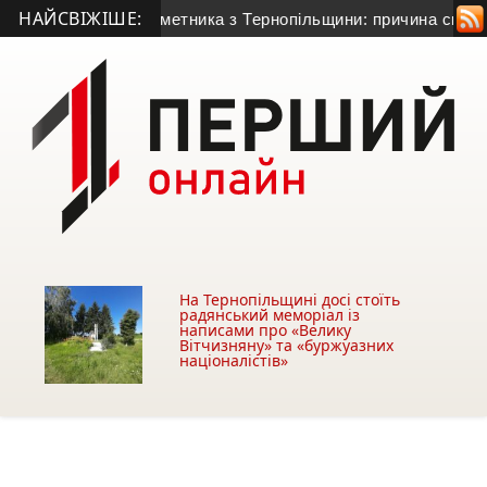
НАЙСВІЖІШЕ:
ного гранатометника з Тернопільщини: причина смерті – гост
На Тернопільщині досі стоїть
радянський меморіал із
написами про «Велику
Вітчизняну» та «буржуазних
націоналістів»