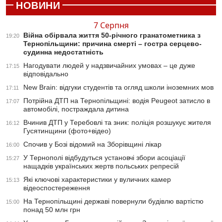
НОВИНИ
7 Серпня
Війна обірвала життя 50-річного гранатометника з
19:20
Тернопільщини: причина смерті – гостра серцево-
судинна недостатність
Нагодувати людей у надзвичайних умовах – це дуже
17:15
відповідально
New Brain: відгуки студентів та огляд школи іноземних мов
17:11
Потрійна ДТП на Тернопільщині: водія Peugeot затисло в
17:07
автомобілі, постраждала дитина
Вчинив ДТП у Теребовлі та зник: поліція розшукує жителя
16:12
Гусятинщини (фото+відео)
Спочив у Бозі відомий на Зборівщині лікар
16:00
У Тернополі відбудуться установчі збори асоціації
15:27
нащадків українських жертв польських репресій
Які ключові характеристики у вуличних камер
15:13
відеоспостереження
На Тернопільщині державі повернули будівлю вартістю
15:00
понад 50 млн грн