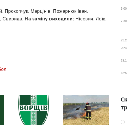
8:00
, Прокопчук, Марцінів, Пожарнюк Іван,
р, Свирида.
На заміну виходили:
Нісевич, Лоїк,
7:30
23:2
20:4
19:1
бол
18:5
Ск
тр