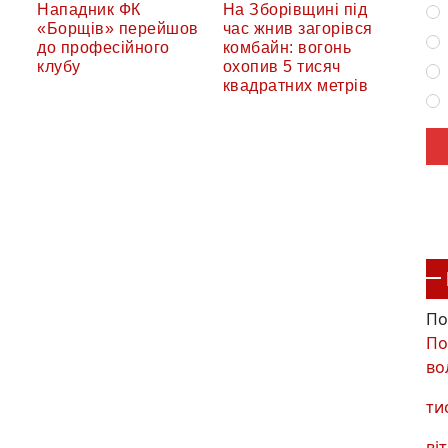
Нападник ФК
На Зборівщині під
«Борщів» перейшов
час жнив загорівся
до професійного
комбайн: вогонь
клубу
охопив 5 тисяч
квадратних метрів
По
По
во
ти
віт