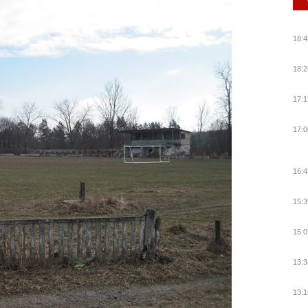
18:4
18:2
17:1
17:0
16:4
15:3
15:0
13:3
13:1