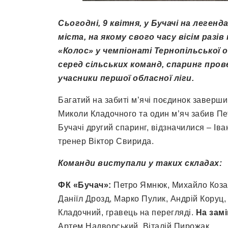
Сьогодні, 9 квітня, у Бучачі на леген
міста, на якому свого часу вісім разі
«Колос» у чемпіонаті Тернопільської 
серед сільських команд, спаринг прове
учасники першої обласної ліги.
Багатий на забиті м’ячі поєдинок заверши
Миколи Кладочного та один м’яч забив Пет
Бучачі другий спаринг, відзначилися – І
тренер Віктор Свирида.
Команди виступали у таких складах:
ФК «Бучач»:
Петро Ямнюк, Михайло Коза
Даніїл Дрозд, Марко Пулик, Андрій Коруц
Кладочний, гравець на перегляді.
На зам
Артем Надворський, Віталій Пирожак.