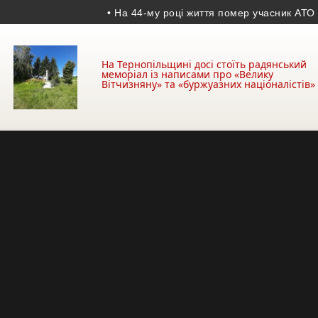
• На 44-му році життя помер учасник АТО з Козі
На Тернопільщині досі стоїть радянський
меморіал із написами про «Велику
Вітчизняну» та «буржуазних націоналістів»