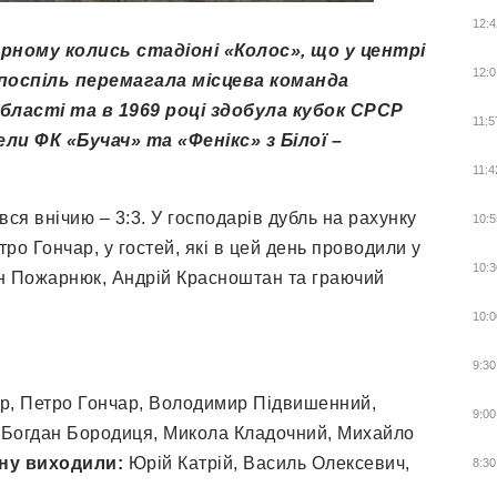
12:4
дарному колись стадіоні «Колос», що у центрі
12:0
в поспіль перемагала місцева команда
області та в 1969 році здобула кубок СРСР
11:5
ли ФК «Бучач» та «Фенікс» з Білої –
11:4
вся внічию – 3:3. У господарів дубль на рахунку
10:5
ро Гончар, у гостей, які в цей день проводили у
10:3
ван Пожарнюк, Андрій Красноштан та граючий
10:0
9:30
р, Петро Гончар, Володимир Підвишенний,
9:00
, Богдан Бородиця, Микола Кладочний, Михайло
іну виходили:
Юрій Катрій, Василь Олексевич,
8:30