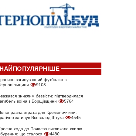
НАЙПОПУЛЯРНІШЕ
рагічно загинув юний футболіст з
Тернопільщини
9103
Вважався зниклим безвісти: підтвердилася
загибель воїна з Борщівщини
5764
Непоправна втрата для Кременеччини:
трагічно загинув Всеволод Штука
4545
Хресна хода до Почаєва викликала хвилю
обурення: що сталося
4480