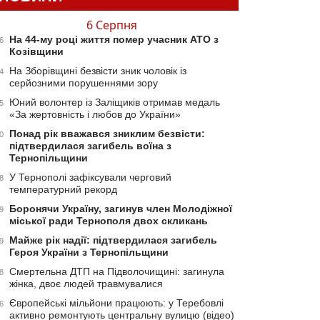
6 Серпня
На 44-му році життя помер учасник АТО з
6
Козівщини
На Зборівщині безвісти зник чоловік із
4
серйозними порушеннями зору
Юний волонтер із Заліщиків отримав медаль
5
«За жертовність і любов до України»
Понад рік вважався зниклим безвісти:
0
підтвердилася загибель воїна з
Тернопільщини
У Тернополі зафіксували черговий
8
температурний рекорд
Боронячи Україну, загинув член Молодіжної
9
міської ради Тернополя двох скликань
Майже рік надії: підтвердилася загибель
9
Героя України з Тернопільщини
Смертельна ДТП на Підволочищині: загинула
8
жінка, двоє людей травмувалися
Європейські мільйони працюють: у Теребовлі
6
активно ремонтують центральну вулицю (відео)