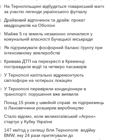
На Тернопільщині відбудеться товариський матч
2
за участю легенди українського футзалу
Драйвовий відпочинок та драйв: прокат
1
квадроциклів на Оболоні
Майже 5 га земель незаконно опинилися у
7
комунальній власності Бучацької міськради
Як підтримувати фосфорний баланс ґрунту при
2
інтенсивному землеробстві
Кривава ДТП на перехресті в Кременці:
5
постраждали водії та четверо пасажирів
У Тернополі капітально відремонтують
0
світлофори на чотирьох локаціях
У Тернополі перевірили кондиціонери в
0
транспорті: порушення вже виявили
Понад 15 років у швейній справі: як підприємець
із Лановеччини розширив виробництво
Стало відомо, коли великогаївський «Агрон»
стартує у Кубку України
147 км/год у селищі біля Тернополя: водійку
BMW, яку 24 рази притягували до