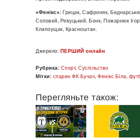
«Фенікс»:
Грицак, Сафроняк, Беднарський
Соловей, Ревуцький, Бонк, Пожарнюк Іго
Клапоущак, Красноштан.
Джерело:
ПЕРШИЙ онлайн
Рубрика:
Спорт
,
Суспільство
Мітки:
спарин ФК Бучач
,
Фенікс Біла
,
фут
Перегляньте також: