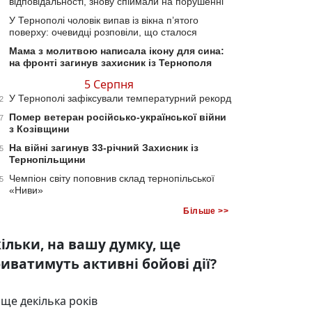
відповідальності, знову спіймали на порушенні
У Тернополі чоловік випав із вікна п’ятого
поверху: очевидці розповіли, що сталося
Мама з молитвою написала ікону для сина:
на фронті загинув захисник із Тернополя
5 Серпня
У Тернополі зафіксували температурний рекорд
2
Помер ветеран російсько-української війни
7
з Козівщини
На війні загинув 33-річний Захисник із
5
Тернопільщини
Чемпіон світу поповнив склад тернопільської
5
«Ниви»
Більше >>
ільки, на вашу думку, ще
иватимуть активні бойові дії?
ще декілька років