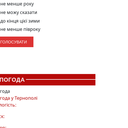
не менше року
не можу сказати
до кінця цієї зими
не менше півроку
ПОГОДА
года
года у
Тернополі
логість:
ск:
ер: