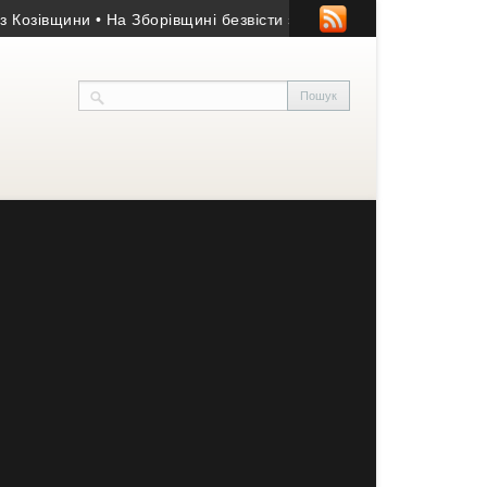
вщини
• На Зборівщині безвісти зник чоловік із серйозними пор