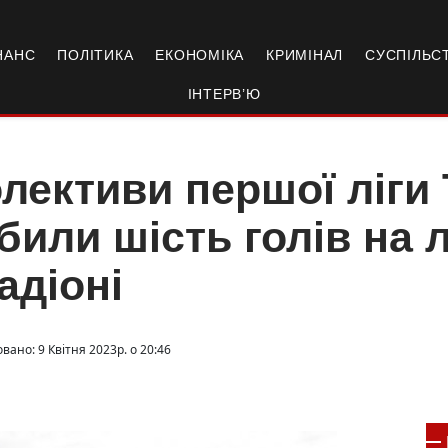
НАНС
ПОЛІТИКА
ЕКОНОМІКА
КРИМІНАЛ
СУСПІЛЬС
ІНТЕРВ’Ю
лективи першої ліги
били шість голів на
адіоні
вано: 9 Квітня 2023р. о 20:46