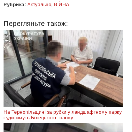
Рубрика:
Актуально
,
ВІЙНА
Перегляньте також:
На Тернопільщині за рубки у ландшафтному парку
судитимуть Білецького голову