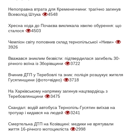
Непоправна втрата для Кременеччини: трагічно загинув
Всеволод Штука
4548
Хресна хода до Почаєва викликала хвилю обурення: що
сталося
4503
Чемпіон світу поповнив склад тернопільської «Ниви»
3926
Вважався зниклим безвісти: підтвердилася загибель 30-
річного воїна із Зборівщини
3722
Вчинив ДТП у Теребовлі та зник: поліція розшукує жителя
Гусятинщини (фото+відео)
3718
На Харківському напрямку загинув нацгвардієць з
Теребовлянщини
3475
Скандал: водій автобуса Тернопіль-Гусятин виїхав на
тротуар і кидався на людей
3241
Смертельна ДТП на Козівщині: медики не врятували
життя 16-річного мотоцикліста
2998