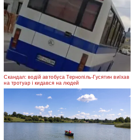
Скандал: водій автобуса Тернопіль-Гусятин виїхав
на тротуар і кидався на людей