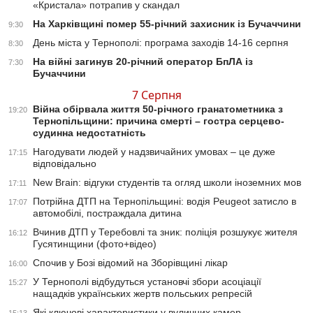
«Кристала» потрапив у скандал
На Харківщині помер 55-річний захисник із Бучаччини
9:30
День міста у Тернополі: програма заходів 14-16 серпня
8:30
На війні загинув 20-річний оператор БпЛА із
7:30
Бучаччини
7 Серпня
Війна обірвала життя 50-річного гранатометника з
19:20
Тернопільщини: причина смерті – гостра серцево-
судинна недостатність
Нагодувати людей у надзвичайних умовах – це дуже
17:15
відповідально
New Brain: відгуки студентів та огляд школи іноземних мов
17:11
Потрійна ДТП на Тернопільщині: водія Peugeot затисло в
17:07
автомобілі, постраждала дитина
Вчинив ДТП у Теребовлі та зник: поліція розшукує жителя
16:12
Гусятинщини (фото+відео)
Спочив у Бозі відомий на Зборівщині лікар
16:00
У Тернополі відбудуться установчі збори асоціації
15:27
нащадків українських жертв польських репресій
Які ключові характеристики у вуличних камер