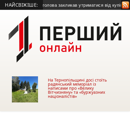
НАЙСВІЖІШЕ:
 газу
• Міський голова закликав утриматися від купівлі будівл
На Тернопільщині досі стоїть
радянський меморіал із
написами про «Велику
Вітчизняну» та «буржуазних
націоналістів»