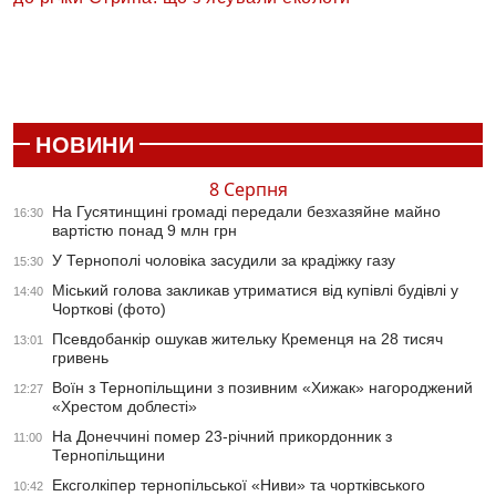
НОВИНИ
8 Серпня
На Гусятинщині громаді передали безхазяйне майно
16:30
вартістю понад 9 млн грн
У Тернополі чоловіка засудили за крадіжку газу
15:30
Міський голова закликав утриматися від купівлі будівлі у
14:40
Чорткові (фото)
Псевдобанкір ошукав жительку Кременця на 28 тисяч
13:01
гривень
Воїн з Тернопільщини з позивним «Хижак» нагороджений
12:27
«Хрестом доблесті»
На Донеччині помер 23-річний прикордонник з
11:00
Тернопільщини
Ексголкіпер тернопільської «Ниви» та чортківського
10:42