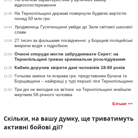
15:13
відеоспостереження
На Тернопільщині державі повернули будівлю вартістю
15:00
понад 50 млн грн
Уродженець Гусятинщини увійде до Зали світової шахової
14:44
слави
27 тисяч за фальшиве посвідчення: у Борщеві поліцейські
13:04
викрили водія з підробкою
Очисні споруди могли забруднювати Серет: на
12:54
Тернопільщині триває кримінальне розслідування
Кабмін доручив звірити дані чоловіків 18-60 років
12:39
Гольова заміна та яскрава гра: представники Бучача та
12:23
Борщівщини – найкращі у турі першої ліги Тернопільщини
Три дні не виходив на зв’язок: на Тернопільщині знайшли
11:04
мертвим 58-річного чоловіка
Більше >>
Скільки, на вашу думку, ще триватимуть
активні бойові дії?