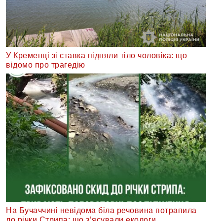
У Кременці зі ставка підняли тіло чоловіка: що
відомо про трагедію
На Бучаччині невідома біла речовина потрапила
до річки Стрипа: що з’ясували екологи