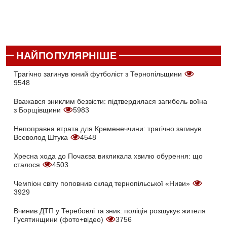
НАЙПОПУЛЯРНІШЕ
Трагічно загинув юний футболіст з Тернопільщини
9548
Вважався зниклим безвісти: підтвердилася загибель воїна
з Борщівщини
5983
Непоправна втрата для Кременеччини: трагічно загинув
Всеволод Штука
4548
Хресна хода до Почаєва викликала хвилю обурення: що
сталося
4503
Чемпіон світу поповнив склад тернопільської «Ниви»
3929
Вчинив ДТП у Теребовлі та зник: поліція розшукує жителя
Гусятинщини (фото+відео)
3756