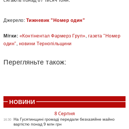
сягають понад 87 тисяч тонн.
Джерело:
Тижневик "Номер один"
Мітки:
«Контінентал Фармерз Груп»
,
газета "Номер
один"
,
новини Тернопільщини
Перегляньте також:
НОВИНИ
8 Серпня
На Гусятинщині громаді передали безхазяйне майно
16:30
вартістю понад 9 млн грн