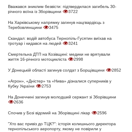
Вважався зниклим безвісти: підтвердилася загибель 30-
річного воїна із Зборівщини
3722
На Харківському напрямку загинув нацгвардієць з
Теребовлянщини
3475
Скандал: водій автобуса Тернопіль-Гусятин виїхав на
тротуар і кидався на людей
3241
Смертельна ДТП на Козівщині: медики не врятували
життя 16-річного мотоцикліста
2998
У Донецькій області загинув солдат з Борщівщини
2852
«Агрон», «Дністер» та «Нива» дізналися суперників у
Кубку України
2753
На Донеччині загинув молодший сержант зі Зборівщини
2636
Спочив у Бозі відомий на Зборівщині лікар
2596
"Хто вас привіз до ТЦК?": історія колишнього директора
тернопільського аеропорту, якому не повірили у