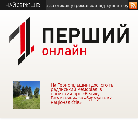
НАЙСВІЖІШЕ:
• Міський голова закликав утриматися від купівлі будівлі у 
На Тернопільщині досі стоїть
радянський меморіал із
написами про «Велику
Вітчизняну» та «буржуазних
націоналістів»