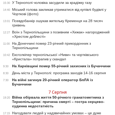
У Тернополі чоловіка засудили за крадіжку газу
15:30
Міський голова закликав утриматися від купівлі будівлі у
14:40
Чорткові (фото)
Псевдобанкір ошукав жительку Кременця на 28 тисяч
13:01
гривень
Воїн з Тернопільщини з позивним «Хижак» нагороджений
12:27
«Хрестом доблесті»
На Донеччині помер 23-річний прикордонник з
11:00
Тернопільщини
Ексголкіпер тернопільської «Ниви» та чортківського
10:42
«Кристала» потрапив у скандал
На Харківщині помер 55-річний захисник із Бучаччини
9:30
День міста у Тернополі: програма заходів 14-16 серпня
8:30
На війні загинув 20-річний оператор БпЛА із
7:30
Бучаччини
7 Серпня
Війна обірвала життя 50-річного гранатометника з
19:20
Тернопільщини: причина смерті – гостра серцево-
судинна недостатність
Нагодувати людей у надзвичайних умовах – це дуже
17:15