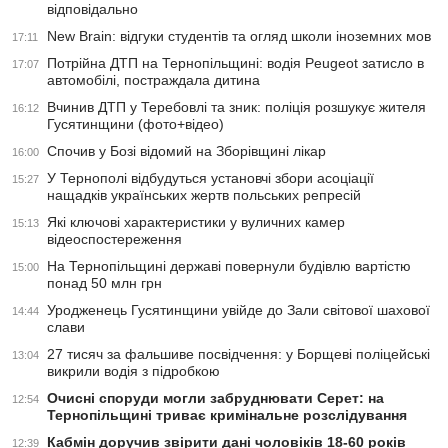
відповідально
New Brain: відгуки студентів та огляд школи іноземних мов
17:11
Потрійна ДТП на Тернопільщині: водія Peugeot затисло в
17:07
автомобілі, постраждала дитина
Вчинив ДТП у Теребовлі та зник: поліція розшукує жителя
16:12
Гусятинщини (фото+відео)
Спочив у Бозі відомий на Зборівщині лікар
16:00
У Тернополі відбудуться установчі збори асоціації
15:27
нащадків українських жертв польських репресій
Які ключові характеристики у вуличних камер
15:13
відеоспостереження
На Тернопільщині державі повернули будівлю вартістю
15:00
понад 50 млн грн
Уродженець Гусятинщини увійде до Зали світової шахової
14:44
слави
27 тисяч за фальшиве посвідчення: у Борщеві поліцейські
13:04
викрили водія з підробкою
Очисні споруди могли забруднювати Серет: на
12:54
Тернопільщині триває кримінальне розслідування
Кабмін доручив звірити дані чоловіків 18-60 років
12:39