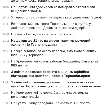
до фіналу Кубка Тернопільської області
На Чортківщині двоє чоловіків померли в лікарні після
16:37
нещасних випадків
У Тернополі затримали нетверезу кермувальницю (відео)
15:19
Ветеранський чемпіонат Тернопільщини з футболу:
14:40
дебютна перемога «Динамо» та звитяги лідерів
Спочив у Бозі відомий у Тернополі лікар
14:02
Не дожив до 21-го: на фронті загинув молодий
13:15
захисник із Тернопільщини
Поліція встановила особу чоловіка, тіло якого знайшли
12:59
біля АЗС у Тернополі
На Кременеччині хочуть забрати безхазяйну будівлю за
11:36
860 тис грн
З квітня вважався безвісти зниклим: офіційно
10:46
підтверджено загибель воїна з Тернопільщини
У січні мобілізували, у серпні провели в останню
9:44
путь: на Теребовлянщині попрощалися із військовим
На Кременеччині померла багаторічна вчителька
9:30
початкових класів
На Гусятинщину передали «Комбатанський хрест»
8:30