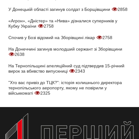
У Донецькій області загинув солдат з Борщівщини
2858
«Агрон», «Дністер» та «Нива» дізналися суперників у
Кубку України
2758
Спочив у Бозі відомий на Зборівщині лікар
2758
На Донеччині загинув молодший сержант зі Зборівщини
2638
На Тернопільщині апеляційний суд підтвердив 15-річний
вирок за вбивство випускниці
2343
"Хто вас привіз до ТЦК?": історія колишнього директора
тернопільського аеропорту, якому не повірили у
військкоматі
2325