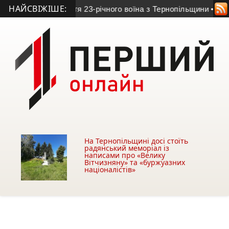
НАЙСВІЖІШЕ:
но обірвала життя 23-річного воїна з Тернопільщини
• Еласти
На Тернопільщині досі стоїть
радянський меморіал із
написами про «Велику
Вітчизняну» та «буржуазних
націоналістів»