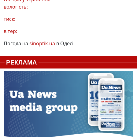
вологість:
тиск:
вітер:
Погода на
sinoptik.ua
в Одесі
РЕКЛАМА