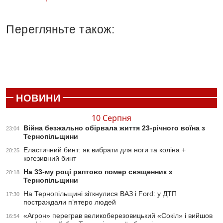
Перегляньте також:
НОВИНИ
10 Серпня
Війна безжально обірвала життя 23-річного воїна з
23:04
Тернопільщини
Еластичний бинт: як вибрати для ноги та коліна +
20:25
когезивний бинт
На 33-му році раптово помер священник з
20:18
Тернопільщини
На Тернопільщині зіткнулися ВАЗ і Ford: у ДТП
17:30
постраждали п’ятеро людей
«Агрон» переграв великоберезовицький «Сокіл» і вийшов
16:54