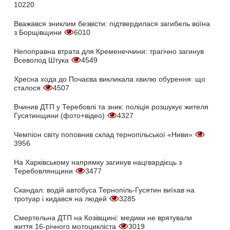
10220
Вважався зниклим безвісти: підтвердилася загибель воїна
з Борщівщини
6010
Непоправна втрата для Кременеччини: трагічно загинув
Всеволод Штука
4549
Хресна хода до Почаєва викликала хвилю обурення: що
сталося
4507
Вчинив ДТП у Теребовлі та зник: поліція розшукує жителя
Гусятинщини (фото+відео)
4327
Чемпіон світу поповнив склад тернопільської «Ниви»
3956
На Харківському напрямку загинув нацгвардієць з
Теребовлянщини
3477
Скандал: водій автобуса Тернопіль-Гусятин виїхав на
тротуар і кидався на людей
3285
Смертельна ДТП на Козівщині: медики не врятували
життя 16-річного мотоцикліста
3019