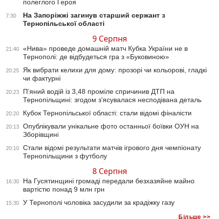
полеглого Героя
На Запоріжжі загинув старший сержант з
7:30
Тернопільської області
9 Серпня
«Нива» проведе домашній матч Кубка України не в
21:40
Тернополі: де відбудеться гра з «Буковиною»
Як вибрати келихи для дому: прозорі чи кольорові, гладкі
20:25
чи фактурні
П’яний водій із 3,48 проміле спричинив ДТП на
20:23
Тернопільщині: згодом з’ясувалася несподівана деталь
Кубок Тернопільської області: стали відомі фіналісти
20:20
Опублікували унікальне фото останньої боївки ОУН на
20:13
Зборівщині
Стали відомі результати матчів ігрового дня чемпіонату
20:10
Тернопільщини з футболу
8 Серпня
На Гусятинщині громаді передали безхазяйне майно
16:30
вартістю понад 9 млн грн
У Тернополі чоловіка засудили за крадіжку газу
15:30
Більше >>