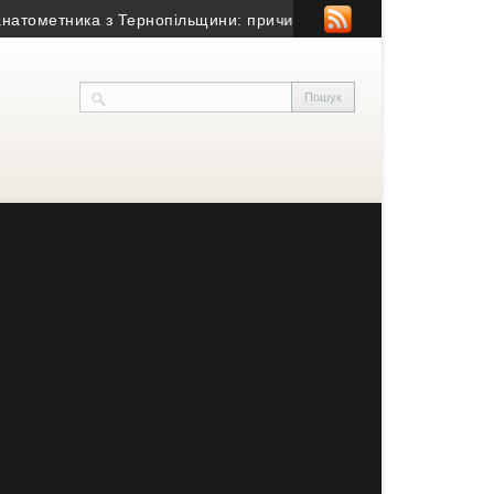
етника з Тернопільщини: причина смерті – гостра серцево-судин