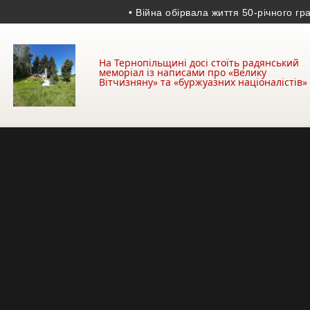
• Війна обірвала життя 50-річного гранатом
На Тернопільщині досі стоїть радянський
меморіал із написами про «Велику
Вітчизняну» та «буржуазних націоналістів»