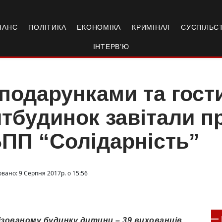
НАНС
ПОЛІТИКА
ЕКОНОМІКА
КРИМІНАЛ
СУСПІЛЬС
ІНТЕРВ’Ю
 подарунками та гос
тбудинок завітали п
ПП “Солідарність”
вано: 9 Серпня 2017р. о 15:56
ізованому будинку дитини – 39 вихованців.