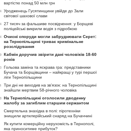
вартістю понад 50 млн грн
Уродженець Гусятинщини увійде до Зали
4
світової шахової слави
27 тисяч за фальшиве посвідчення: у Борщеві
4
поліцейські викрили водія з підробкою
Очисні споруди могли забруднювати Серет:
4
на Тернопільщині триває кримінальне
розслідування
Кабмін доручив звірити дані чоловіків 18-60
9
років
Гольова заміна та яскрава гра: представники
3
Бучача та Борщівщини – найкращі у турі першої
ліги Тернопільщини
Три дні не виходив на зв’язок: на Тернопільщині
4
знайшли мертвим 58-річного чоловіка
На Тернопільщині оголосили дводенну
8
жалобу за загиблим старшим сержантом
Смертельна знахідка в полі: піротехніки
знищили артилерійський снаряд на Бучаччині
Як купити комерційну нерухомість в Тернополі,
яка приноситиме прибуток?