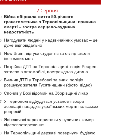
7 Серпня
Війна обірвала життя 50-річного
0
гранатометника з Тернопільщини: причина
смерті – гостра серцево-судинна
недостатність
Нагодувати людей у надзвичайних умовах – це
5
дуже відповідально
New Brain: відгуки студентів та огляд школи
1
іноземних мов
Потрійна ДТП на Тернопільщині: водія Peugeot
7
затисло в автомобілі, постраждала дитина
Вчинив ДТП у Теребовлі та зник: поліція
2
розшукує жителя Гусятинщини (фото+відео)
Спочив у Бозі відомий на Зборівщині лікар
0
У Тернополі відбудуться установчі збори
7
асоціації нащадків українських жертв польських
репресій
Які ключові характеристики у вуличних камер
3
відеоспостереження
На Тернопільщині державі повернули будівлю
0