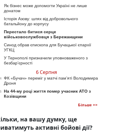
Як бізнес може допомогти Україні не лише
донатом
Історія Азову: шлях від добровольчого
батальйону до корпусу
Перестало битися серце
військовослужбовця з Бережанщини
Синод обрав єпископа для Бучацької єпархії
УГКЦ
У Тернополі призначили уповноваженого з
безбар’єрності
6 Серпня
ФК «Бучач» переміг у матчі пам’яті Володимира
4
Дроня
На 44-му році життя помер учасник АТО з
6
Козівщини
Більше >>
ільки, на вашу думку, ще
иватимуть активні бойові дії?