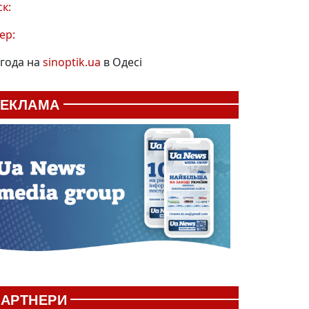
ск:
ер:
года на
sinoptik.ua
в Одесі
РЕКЛАМА
АРТНЕРИ