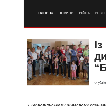
ГОЛОВНА
НОВИНИ
ВІЙНА
РЕЗО
Із
ди
“Б
Опубліко
У Тернопільському обласному спеціал