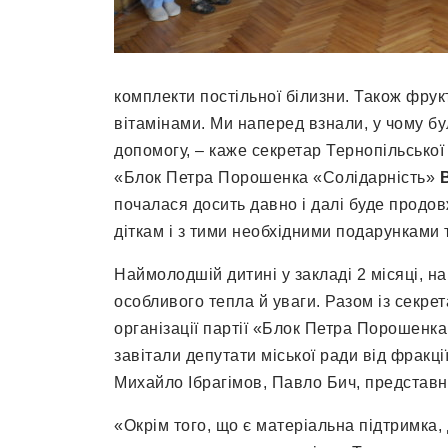
комплекти постільної білизни. Також фрук
вітамінами. Ми наперед взнали, у чому б
допомогу, – каже секретар Тернопільської м
«Блок Петра Порошенка «Солідарність»
почалася досить давно і далі буде продо
діткам і з тими необхідними подарунками
Наймолодшій дитині у закладі 2 місяці, на
особливого тепла й уваги. Разом із секре
організації партії «Блок Петра Порошенк
завітали депутати міської ради від фрак
Михайло Ібрагімов, Павло Бич, представн
«Окрім того, що є матеріальна підтримка, 