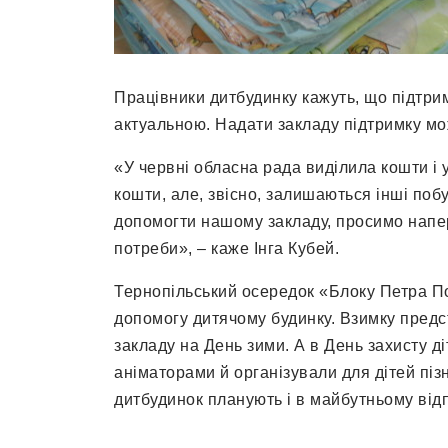
Працівники дитбудинку кажуть, що підтри
актуальною. Надати закладу підтримку мож
«У червні обласна рада виділила кошти і 
кошти, але, звісно, залишаються інші поб
допомогти нашому закладу, просимо напер
потреби», – каже Інга Кубей.
Тернопільський осередок «Блоку Петра П
допомогу дитячому будинку. Взимку предст
закладу на День зими. А в День захисту д
аніматорами й організували для дітей пі
дитбудинок планують і в майбутньому відп