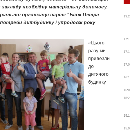
 закладу необхідну матеріальну допомогу,
альної організації партії “Блок Петра
19:2
потреби дитбудинку і упродовж року
17:1
«Цього
разу ми
17:1
привезли
17:0
до
дитячого
16:1
будинку
16:0
15:2
15:1
15:0