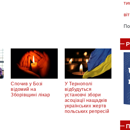
ти
віт
По
Спочив у Бозі
У Тернополі
відомий на
відбудуться
Зборівщині лікар
установчі збори
асоціації нащадків
українських жертв
польських репресій
П