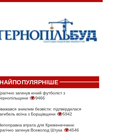
НАЙПОПУЛЯРНІШЕ
рагічно загинув юний футболіст з
Тернопільщини
9466
Вважався зниклим безвісти: підтвердилася
загибель воїна з Борщівщини
5942
Непоправна втрата для Кременеччини:
трагічно загинув Всеволод Штука
4546