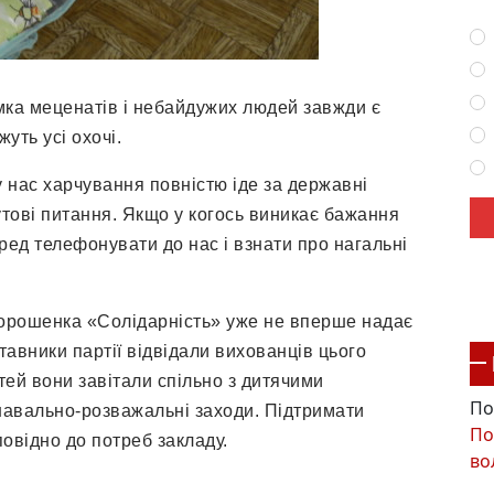
мка меценатів і небайдужих людей завжди є
уть усі охочі.
у нас харчування повністю іде за державні
утові питання. Якщо у когось виникає бажання
ед телефонувати до нас і взнати про нагальні
орошенка «Солідарність» уже не вперше надає
авники партії відвідали вихованців цього
ітей вони завітали спільно з дитячими
По
знавально-розважальні заходи. Підтримати
По
овідно до потреб закладу.
во