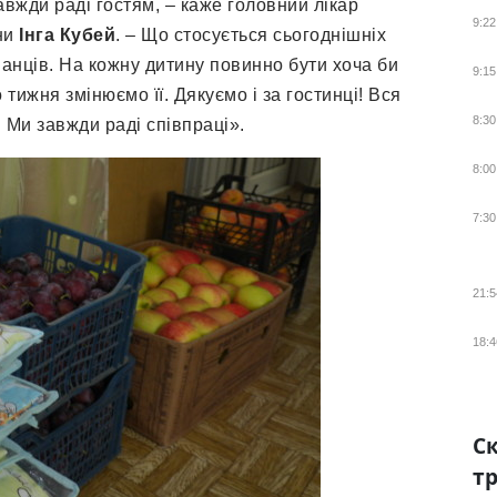
авжди раді гостям, – каже головний лікар
9:22
ни
Інга Кубей
. – Що стосується сьогоднішніх
анців. На кожну дитину повинно бути хоча би
9:15
 тижня змінюємо її. Дякуємо і за гостинці! Вся
8:30
 Ми завжди раді співпраці».
8:00
7:30
21:5
18:4
Ск
тр