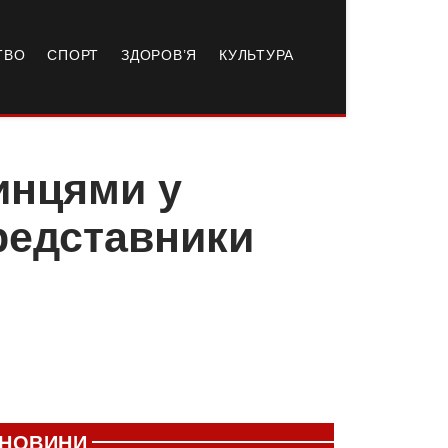
ТВО
СПОРТ
ЗДОРОВ’Я
КУЛЬТУРА
тинцями у
редставники
НОВИНИ