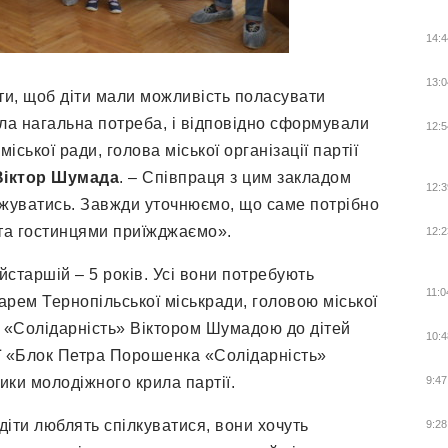
14:4
13:0
ти, щоб діти мали можливість поласувати
ула нагальна потреба, і відповідно сформували
12:5
іської ради, голова міської організації партії
Віктор Шумада
. – Співпраця з цим закладом
12:3
вжуватись. Завжди уточнюємо, що саме потрібно
 та гостинцями приїжджаємо».
12:2
йстаршій – 5 років. Усі вони потребують
11:0
тарем Тернопільської міськради, головою міської
а «Солідарність» Віктором Шумадою до дітей
10:4
ції «Блок Петра Порошенка «Солідарність»
ики молодіжного крила партії.
9:47
діти люблять спілкуватися, вони хочуть
9:28