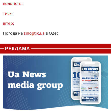
вологість:
тиск:
вітер:
Погода на
sinoptik.ua
в Одесі
РЕКЛАМА