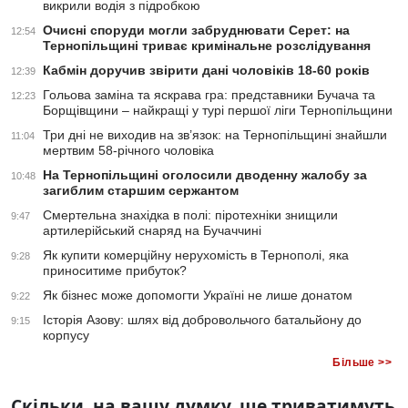
викрили водія з підробкою
Очисні споруди могли забруднювати Серет: на
12:54
Тернопільщині триває кримінальне розслідування
Кабмін доручив звірити дані чоловіків 18-60 років
12:39
Гольова заміна та яскрава гра: представники Бучача та
12:23
Борщівщини – найкращі у турі першої ліги Тернопільщини
Три дні не виходив на зв’язок: на Тернопільщині знайшли
11:04
мертвим 58-річного чоловіка
На Тернопільщині оголосили дводенну жалобу за
10:48
загиблим старшим сержантом
Смертельна знахідка в полі: піротехніки знищили
9:47
артилерійський снаряд на Бучаччині
Як купити комерційну нерухомість в Тернополі, яка
9:28
приноситиме прибуток?
Як бізнес може допомогти Україні не лише донатом
9:22
Історія Азову: шлях від добровольчого батальйону до
9:15
корпусу
Більше >>
Скільки, на вашу думку, ще триватимуть