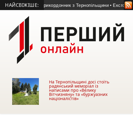
НАЙСВІЖІШЕ:
омер 23-річний прикордонник з Тернопільщини
• Ексголкіпер 
На Тернопільщині досі стоїть
радянський меморіал із
написами про «Велику
Вітчизняну» та «буржуазних
націоналістів»