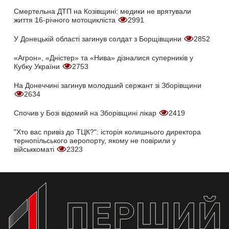
Смертельна ДТП на Козівщині: медики не врятували
життя 16-річного мотоцикліста
2991
У Донецькій області загинув солдат з Борщівщини
2852
«Агрон», «Дністер» та «Нива» дізналися суперників у
Кубку України
2753
На Донеччині загинув молодший сержант зі Зборівщини
2634
Спочив у Бозі відомий на Зборівщині лікар
2419
"Хто вас привіз до ТЦК?": історія колишнього директора
тернопільського аеропорту, якому не повірили у
військкоматі
2323