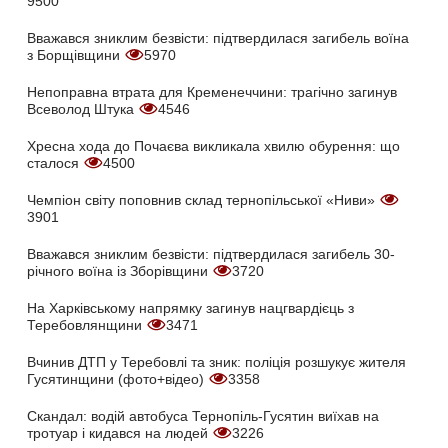
9500
Вважався зниклим безвісти: підтвердилася загибель воїна
з Борщівщини
5970
Непоправна втрата для Кременеччини: трагічно загинув
Всеволод Штука
4546
Хресна хода до Почаєва викликала хвилю обурення: що
сталося
4500
Чемпіон світу поповнив склад тернопільської «Ниви»
3901
Вважався зниклим безвісти: підтвердилася загибель 30-
річного воїна із Зборівщини
3720
На Харківському напрямку загинув нацгвардієць з
Теребовлянщини
3471
Вчинив ДТП у Теребовлі та зник: поліція розшукує жителя
Гусятинщини (фото+відео)
3358
Скандал: водій автобуса Тернопіль-Гусятин виїхав на
тротуар і кидався на людей
3226