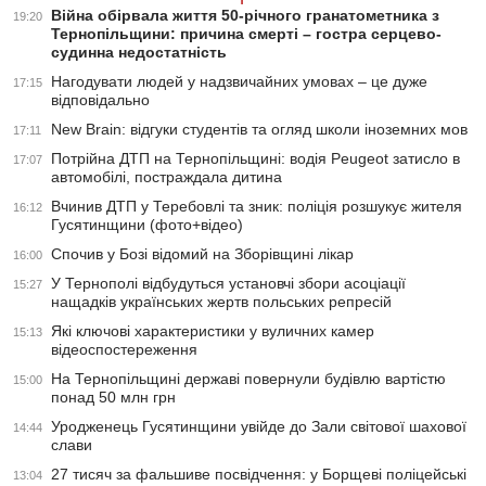
Війна обірвала життя 50-річного гранатометника з
19:20
Тернопільщини: причина смерті – гостра серцево-
судинна недостатність
Нагодувати людей у надзвичайних умовах – це дуже
17:15
відповідально
New Brain: відгуки студентів та огляд школи іноземних мов
17:11
Потрійна ДТП на Тернопільщині: водія Peugeot затисло в
17:07
автомобілі, постраждала дитина
Вчинив ДТП у Теребовлі та зник: поліція розшукує жителя
16:12
Гусятинщини (фото+відео)
Спочив у Бозі відомий на Зборівщині лікар
16:00
У Тернополі відбудуться установчі збори асоціації
15:27
нащадків українських жертв польських репресій
Які ключові характеристики у вуличних камер
15:13
відеоспостереження
На Тернопільщині державі повернули будівлю вартістю
15:00
понад 50 млн грн
Уродженець Гусятинщини увійде до Зали світової шахової
14:44
слави
27 тисяч за фальшиве посвідчення: у Борщеві поліцейські
13:04