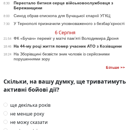
Перестало битися серце військовослужбовця з
8:30
Бережанщини
Синод обрав єпископа для Бучацької єпархії УГКЦ
8:00
У Тернополі призначили уповноваженого з безбар’єрності
7:30
6 Серпня
ФК «Бучач» переміг у матчі пам’яті Володимира Дроня
21:54
На 44-му році життя помер учасник АТО з Козівщини
18:46
На Зборівщині безвісти зник чоловік із серйозними
18:24
порушеннями зору
Більше >>
Скільки, на вашу думку, ще триватимуть
активні бойові дії?
ще декілька років
не менше року
не можу сказати