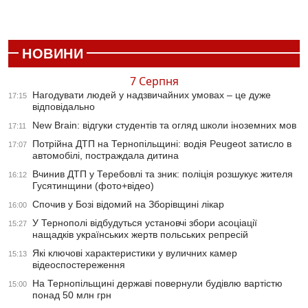
НОВИНИ
7 Серпня
Нагодувати людей у надзвичайних умовах – це дуже
17:15
відповідально
New Brain: відгуки студентів та огляд школи іноземних мов
17:11
Потрійна ДТП на Тернопільщині: водія Peugeot затисло в
17:07
автомобілі, постраждала дитина
Вчинив ДТП у Теребовлі та зник: поліція розшукує жителя
16:12
Гусятинщини (фото+відео)
Спочив у Бозі відомий на Зборівщині лікар
16:00
У Тернополі відбудуться установчі збори асоціації
15:27
нащадків українських жертв польських репресій
Які ключові характеристики у вуличних камер
15:13
відеоспостереження
На Тернопільщині державі повернули будівлю вартістю
15:00
понад 50 млн грн