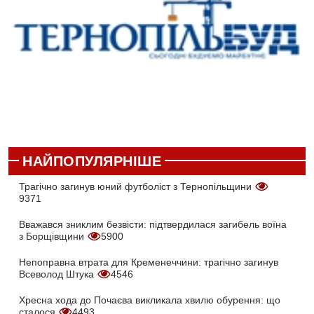
НАЙПОПУЛЯРНІШЕ
Трагічно загинув юний футболіст з Тернопільщини
9371
Вважався зниклим безвісти: підтвердилася загибель воїна
з Борщівщини
5900
Непоправна втрата для Кременеччини: трагічно загинув
Всеволод Штука
4546
Хресна хода до Почаєва викликала хвилю обурення: що
сталося
4493