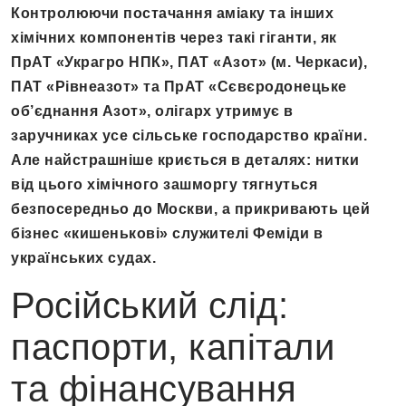
Контролюючи постачання аміаку та інших
хімічних компонентів через такі гіганти, як
ПрАТ «Украгро НПК», ПАТ «Азот» (м. Черкаси),
ПАТ «Рівнеазот» та ПрАТ «Сєвєродонецьке
об’єднання Азот», олігарх утримує в
заручниках усе сільське господарство країни.
Але найстрашніше криється в деталях: нитки
від цього хімічного зашморгу тягнуться
безпосередньо до Москви, а прикривають цей
бізнес «кишенькові» служителі Феміди в
українських судах.
Російський слід:
паспорти, капітали
та фінансування