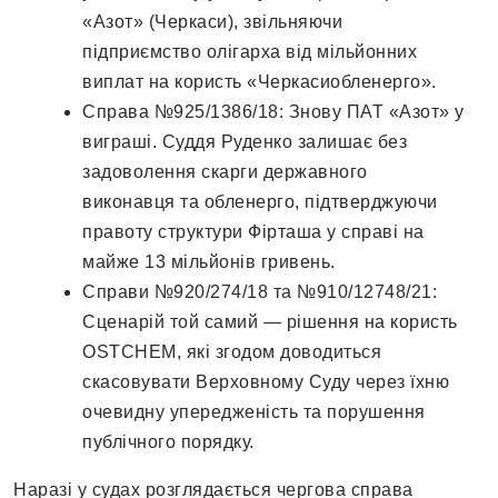
«Азот» (Черкаси), звільняючи
підприємство олігарха від мільйонних
виплат на користь «Черкасиобленерго».
Справа №925/1386/18: Знову ПАТ «Азот» у
виграші. Суддя Руденко залишає без
задоволення скарги державного
виконавця та обленерго, підтверджуючи
правоту структури Фірташа у справі на
майже 13 мільйонів гривень.
Справи №920/274/18 та №910/12748/21:
Сценарій той самий — рішення на користь
OSTCHEM, які згодом доводиться
скасовувати Верховному Суду через їхню
очевидну упередженість та порушення
публічного порядку.
Наразі у судах розглядається чергова справа