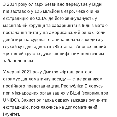
З 2014 року олігарх безвиїзно перебуває у Відні
під заставою у 125 мільйонів євро, чекаючи на
екстрадицію до США, де його звинувачують у
масштабній корупції та хабарництві в Індії з метою
постачання титану на американський ринок. Коли
дев’ятирічна судова тяганина почала заходити у
глухий кут для адвокатів Фірташа, з’явився новий
«рятівний круг» із дуже специфічним політичним
забарвленням.
У червні 2021 року Дмитро Фірташ раптово
отримує дипломатичну посаду — стає радником
постійного представництва Республіки Білорусь
при міжнародних організаціях у Відні (зокрема при
UNIDO). Захист олігарха одразу зажадав зупинити
екстрадицію, посилаючись на дипломатичний
імунітет.