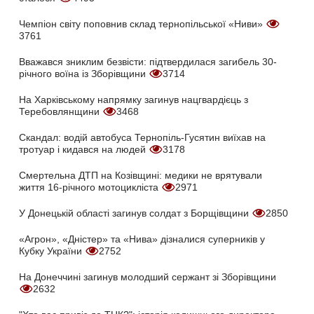
Чемпіон світу поповнив склад тернопільської «Ниви»
3761
Вважався зниклим безвісти: підтвердилася загибель 30-
річного воїна із Зборівщини
3714
На Харківському напрямку загинув нацгвардієць з
Теребовлянщини
3468
Скандал: водій автобуса Тернопіль-Гусятин виїхав на
тротуар і кидався на людей
3178
Смертельна ДТП на Козівщині: медики не врятували
життя 16-річного мотоцикліста
2971
У Донецькій області загинув солдат з Борщівщини
2850
«Агрон», «Дністер» та «Нива» дізналися суперників у
Кубку України
2752
На Донеччині загинув молодший сержант зі Зборівщини
2632