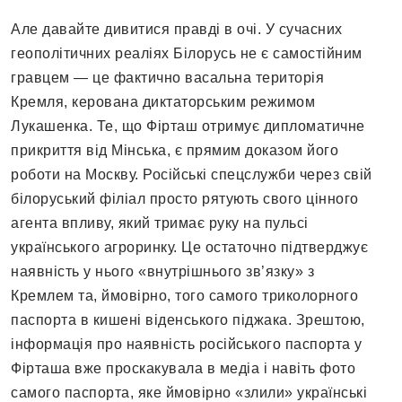
Але давайте дивитися правді в очі. У сучасних
геополітичних реаліях Білорусь не є самостійним
гравцем — це фактично васальна територія
Кремля, керована диктаторським режимом
Лукашенка. Те, що Фірташ отримує дипломатичне
прикриття від Мінська, є прямим доказом його
роботи на Москву. Російські спецслужби через свій
білоруський філіал просто рятують свого цінного
агента впливу, який тримає руку на пульсі
українського агроринку. Це остаточно підтверджує
наявність у нього «внутрішнього зв’язку» з
Кремлем та, ймовірно, того самого триколорного
паспорта в кишені віденського піджака. Зрештою,
інформація про наявність російського паспорта у
Фірташа вже проскакувала в медіа і навіть фото
самого паспорта, яке ймовірно «злили» українські