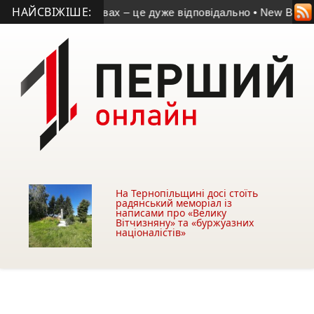
НАЙСВІЖІШЕ:
вичайних умовах – це дуже відповідально
• New Brain: відгу
На Тернопільщині досі стоїть
радянський меморіал із
написами про «Велику
Вітчизняну» та «буржуазних
націоналістів»