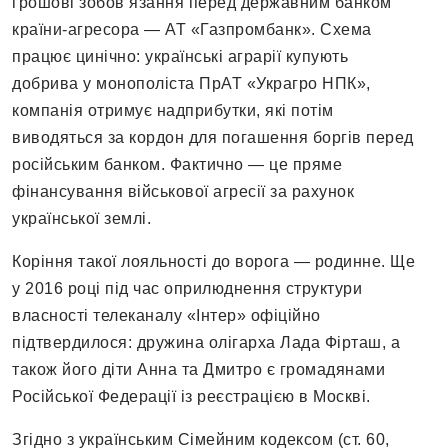
грошові зобов’язання перед державним банком
країни-агресора — АТ «Газпромбанк». Схема
працює цинічно: українські аграрії купують
добрива у монополіста ПрАТ «Украгро НПК»,
компанія отримує надприбутки, які потім
виводяться за кордон для погашення боргів перед
російським банком. Фактично — це пряме
фінансування військової агресії за рахунок
української землі.
Коріння такої лояльності до ворога — родинне. Ще
у 2016 році під час оприлюднення структури
власності телеканалу «Інтер» офіційно
підтвердилося: дружина олігарха Лада Фірташ, а
також його діти Анна та Дмитро є громадянами
Російської Федерації із реєстрацією в Москві.
Згідно з українським Сімейним кодексом (ст. 60,