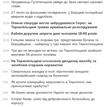
Уродженець Гусятинщини увійде до Зали світової шахової
14:44
слави
27 тисяч за фальшиве посвідчення: у Борщеві поліцейські
13:04
викрили водія з підробкою
Очисні споруди могли забруднювати Серет: на
12:54
Тернопільщині триває кримінальне розслідування
Кабмін доручив звірити дані чоловіків 18-60 років
12:39
Гольова заміна та яскрава гра: представники Бучача та
12:23
Борщівщини – найкращі у турі першої ліги Тернопільщини
Три дні не виходив на зв’язок: на Тернопільщині знайшли
11:04
мертвим 58-річного чоловіка
На Тернопільщині оголосили дводенну жалобу за
10:48
загиблим старшим сержантом
Смертельна знахідка в полі: піротехніки знищили
9:47
артилерійський снаряд на Бучаччині
Як купити комерційну нерухомість в Тернополі, яка
9:28
приноситиме прибуток?
Як бізнес може допомогти Україні не лише донатом
9:22
Історія Азову: шлях від добровольчого батальйону до
9:15
корпусу