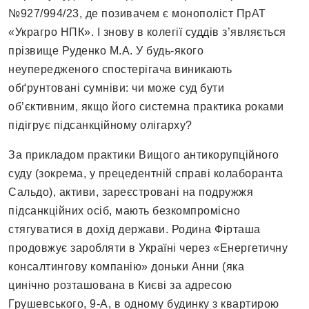
№927/994/23, де позивачем є монополіст ПрАТ
«Украгро НПК». І знову в колегії суддів з’являється
прізвище Руденко М.А. У будь-якого
неупередженого спостерігача виникають
обґрунтовані сумніви: чи може суд бути
об’єктивним, якщо його системна практика роками
підігрує підсанкційному олігарху?
За прикладом практики Вищого антикорупційного
суду (зокрема, у прецедентній справі колаборанта
Сальдо), активи, зареєстровані на подружжя
підсанкційних осіб, мають безкомпромісно
стягуватися в дохід держави. Родина Фірташа
продовжує заробляти в Україні через «Енергетичну
консалтингову компанію» доньки Анни (яка
цинічно розташована в Києві за адресою
Грушевського, 9-А, в одному будинку з квартирою