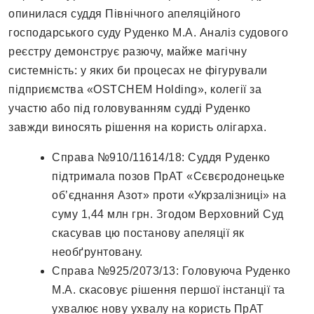
опинилася суддя Північного апеляційного
господарського суду Руденко М.А. Аналіз судового
реєстру демонструє разючу, майже магічну
системність: у яких би процесах не фігурували
підприємства «OSTCHEM Holding», колегії за
участю або під головуванням судді Руденко
завжди виносять рішення на користь олігарха.
Справа №910/11614/18: Суддя Руденко
підтримала позов ПрАТ «Сєвєродонецьке
об’єднання Азот» проти «Укрзалізниці» на
суму 1,44 млн грн. Згодом Верховний Суд
скасував цю постанову апеляції як
необґрунтовану.
Справа №925/2073/13: Головуюча Руденко
М.А. скасовує рішення першої інстанції та
ухвалює нову ухвалу на користь ПрАТ