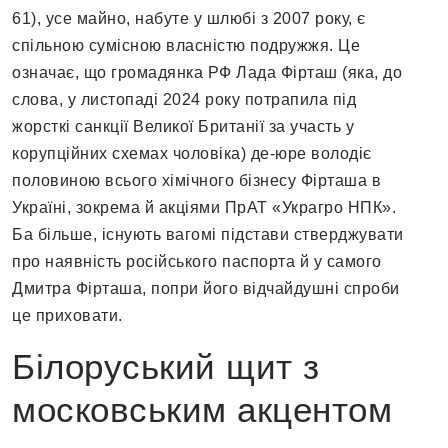
61), усе майно, набуте у шлюбі з 2007 року, є
спільною сумісною власністю подружжя. Це
означає, що громадянка РФ Лада Фірташ (яка, до
слова, у листопаді 2024 року потрапила під
жорсткі санкції Великої Британії за участь у
корупційних схемах чоловіка) де-юре володіє
половиною всього хімічного бізнесу Фірташа в
Україні, зокрема й акціями ПрАТ «Украгро НПК».
Ба більше, існують вагомі підстави стверджувати
про наявність російського паспорта й у самого
Дмитра Фірташа, попри його відчайдушні спроби
це приховати.
Білоруський щит з
московським акцентом