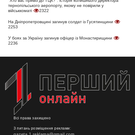
"Хто вас привіз до ТЦК?": історія колишнього директора
тернопільського аеропорту, якому не повірили у
військкоматі
2322
На Дніпропетровщині загинув солдат із Гусятинщини
2253
У боях за Україну загинув офіцер із Монастирищини
2236
Всі права захищено
З питань розміщення реклами:
gazeta.1.reklama@gmail.com