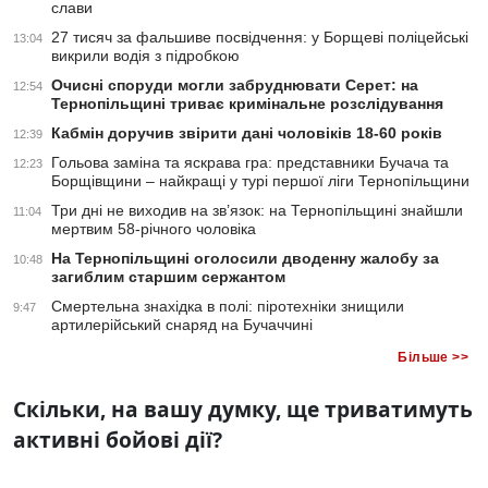
слави
27 тисяч за фальшиве посвідчення: у Борщеві поліцейські
13:04
викрили водія з підробкою
Очисні споруди могли забруднювати Серет: на
12:54
Тернопільщині триває кримінальне розслідування
Кабмін доручив звірити дані чоловіків 18-60 років
12:39
Гольова заміна та яскрава гра: представники Бучача та
12:23
Борщівщини – найкращі у турі першої ліги Тернопільщини
Три дні не виходив на зв’язок: на Тернопільщині знайшли
11:04
мертвим 58-річного чоловіка
На Тернопільщині оголосили дводенну жалобу за
10:48
загиблим старшим сержантом
Смертельна знахідка в полі: піротехніки знищили
9:47
артилерійський снаряд на Бучаччині
Більше >>
Скільки, на вашу думку, ще триватимуть
активні бойові дії?