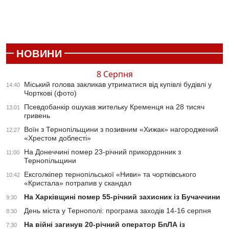
НОВИНИ
8 Серпня
Міський голова закликав утриматися від купівлі будівлі у
14:40
Чорткові (фото)
Псевдобанкір ошукав жительку Кременця на 28 тисяч
13:01
гривень
Воїн з Тернопільщини з позивним «Хижак» нагороджений
12:27
«Хрестом доблесті»
На Донеччині помер 23-річний прикордонник з
11:00
Тернопільщини
Ексголкіпер тернопільської «Ниви» та чортківського
10:42
«Кристала» потрапив у скандал
На Харківщині помер 55-річний захисник із Бучаччини
9:30
День міста у Тернополі: програма заходів 14-16 серпня
8:30
На війні загинув 20-річний оператор БпЛА із
7:30