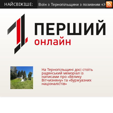
НАЙСВІЖІШЕ:
исяч гривень
• Воїн з Тернопільщини з позивним «Хижак» н
На Тернопільщині досі стоїть
радянський меморіал із
написами про «Велику
Вітчизняну» та «буржуазних
націоналістів»