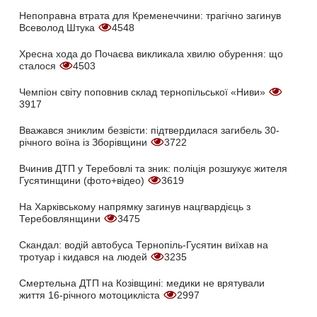
Непоправна втрата для Кременеччини: трагічно загинув
Всеволод Штука
4548
Хресна хода до Почаєва викликала хвилю обурення: що
сталося
4503
Чемпіон світу поповнив склад тернопільської «Ниви»
3917
Вважався зниклим безвісти: підтвердилася загибель 30-
річного воїна із Зборівщини
3722
Вчинив ДТП у Теребовлі та зник: поліція розшукує жителя
Гусятинщини (фото+відео)
3619
На Харківському напрямку загинув нацгвардієць з
Теребовлянщини
3475
Скандал: водій автобуса Тернопіль-Гусятин виїхав на
тротуар і кидався на людей
3235
Смертельна ДТП на Козівщині: медики не врятували
життя 16-річного мотоцикліста
2997