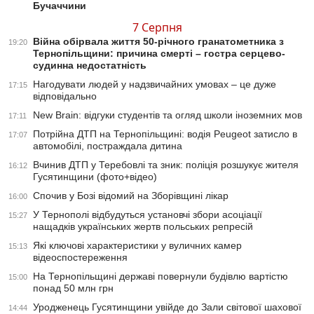
Бучаччини
7 Серпня
Війна обірвала життя 50-річного гранатометника з
19:20
Тернопільщини: причина смерті – гостра серцево-
судинна недостатність
Нагодувати людей у надзвичайних умовах – це дуже
17:15
відповідально
New Brain: відгуки студентів та огляд школи іноземних мов
17:11
Потрійна ДТП на Тернопільщині: водія Peugeot затисло в
17:07
автомобілі, постраждала дитина
Вчинив ДТП у Теребовлі та зник: поліція розшукує жителя
16:12
Гусятинщини (фото+відео)
Спочив у Бозі відомий на Зборівщині лікар
16:00
У Тернополі відбудуться установчі збори асоціації
15:27
нащадків українських жертв польських репресій
Які ключові характеристики у вуличних камер
15:13
відеоспостереження
На Тернопільщині державі повернули будівлю вартістю
15:00
понад 50 млн грн
Уродженець Гусятинщини увійде до Зали світової шахової
14:44