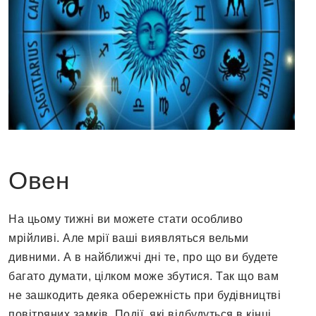
Овен
На цьому тижні ви можете стати особливо
мрійливі. Але мрії ваші виявляться вельми
дивними. А в найближчі дні те, про що ви будете
багато думати, цілком може збутися. Так що вам
не зашкодить деяка обережність при будівництві
повітряних замків. Події, які відбудуться в кінці