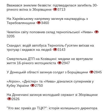
Вважався зниклим безвісти: підтвердилася загибель 30-
річного воїна із Зборівщини
3713
На Харківському напрямку загинув нацгвардієць з
Теребовлянщини
3460
Чемпіон світу поповнив склад тернопільської «Ниви»
3205
Скандал: водій автобуса Тернопіль-Гусятин виїхав на
тротуар і кидався на людей
3143
Смертельна ДТП на Козівщині: медики не врятували
життя 16-річного мотоцикліста
2947
У Донецькій області загинув солдат з Борщівщини
2845
«Агрон», «Дністер» та «Нива» дізналися суперників у
Кубку України
2750
На Донеччині загинув молодший сержант зі Зборівщини
2626
"Хто вас привіз до ТЦК?": історія колишнього директора