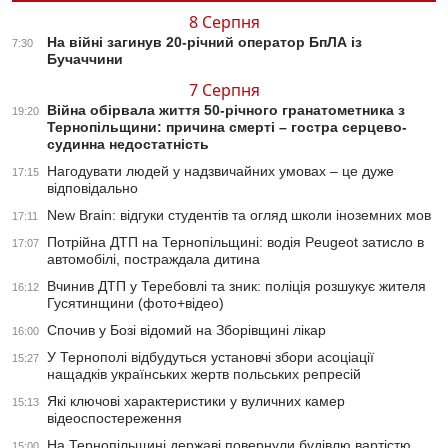
8 Серпня
На війні загинув 20-річний оператор БпЛА із
7:30
Бучаччини
7 Серпня
Війна обірвала життя 50-річного гранатометника з
19:20
Тернопільщини: причина смерті – гостра серцево-
судинна недостатність
Нагодувати людей у надзвичайних умовах – це дуже
17:15
відповідально
New Brain: відгуки студентів та огляд школи іноземних мов
17:11
Потрійна ДТП на Тернопільщині: водія Peugeot затисло в
17:07
автомобілі, постраждала дитина
Вчинив ДТП у Теребовлі та зник: поліція розшукує жителя
16:12
Гусятинщини (фото+відео)
Спочив у Бозі відомий на Зборівщині лікар
16:00
У Тернополі відбудуться установчі збори асоціації
15:27
нащадків українських жертв польських репресій
Які ключові характеристики у вуличних камер
15:13
відеоспостереження
На Тернопільщині державі повернули будівлю вартістю
15:00