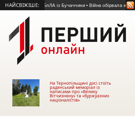
НАЙСВІЖІШЕ:
річний оператор БпЛА із Бучаччини
• Війна обірвала життя 50
На Тернопільщині досі стоїть
радянський меморіал із
написами про «Велику
Вітчизняну» та «буржуазних
націоналістів»