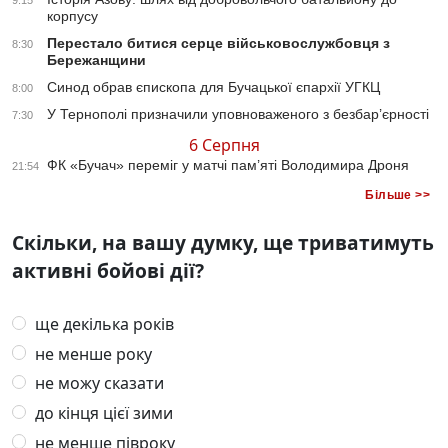
9:15
корпусу
Перестало битися серце військовослужбовця з
8:30
Бережанщини
Синод обрав єпископа для Бучацької єпархії УГКЦ
8:00
У Тернополі призначили уповноваженого з безбар’єрності
7:30
6 Серпня
ФК «Бучач» переміг у матчі пам’яті Володимира Дроня
21:54
Більше >>
Скільки, на вашу думку, ще триватимуть
активні бойові дії?
ще декілька років
не менше року
не можу сказати
до кінця цієї зими
не менше півроку