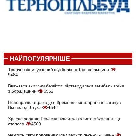
НАЙПОПУЛЯРНІШЕ
Трагічно загинув юний футболіст з Тернопільщини
9484
Вважався зниклим безвісти: підтвердилася загибель воїна
з Борщівщини
5952
Непоправна втрата для Кременеччини: трагічно загинув
Всеволод Штука
4546
Хресна хода до Почаєва викликала хвилю обурення: що
сталося
4500
Чемпіон світу поповнив склад тернопільської «Ниви»