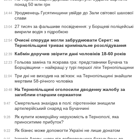
понад 50 млн грн
Уродженець Гусятинщини увійде до Зали світової шахової
14:44
слави
27 тисяч за фальшиве посвідчення: у Борщеві поліцейські
13:04
викрили водія з підробкою
Очисні споруди могли забруднювати Серет: на
12:54
Тернопільщині триває кримінальне розслідування
Кабмін доручив звірити дані чоловіків 18-60 років
12:39
Гольова заміна та яскрава гра: представники Бучача та
12:23
Борщівщини – найкращі у турі першої ліги Тернопільщини
Три дні не виходив на зв’язок: на Тернопільщині знайшли
11:04
мертвим 58-річного чоловіка
На Тернопільщині оголосили дводенну жалобу за
10:48
загиблим старшим сержантом
Смертельна знахідка в полі: піротехніки знищили
9:47
артилерійський снаряд на Бучаччині
Як купити комерційну нерухомість в Тернополі, яка
9:28
приноситиме прибуток?
Як бізнес може допомогти Україні не лише донатом
9:22
Історія Азову: шлях від добровольчого батальйону до