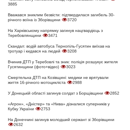
3885
Вважався зниклим безвісти: підтвердилася загибель 30-
річного воїна із Зборівщини
3720
На Харківському напрямку загинув нацгвардієць з
Теребовлянщини
3471
Скандал: водій автобуса Тернопіль-Гусятин виїхав на
тротуар і кидався на людей
3208
Вчинив ДТП у Теребовлі та зник: поліція розшукує жителя
Гусятинщини (фото+відео)
3023
Смертельна ДТП на Козівщині: медики не врятували
життя 16-річного мотоцикліста
2988
У Донецькій області загинув солдат з Борщівщини
2852
«Агрон», «Дністер» та «Нива» дізналися суперників у
Кубку України
2753
На Донеччині загинув молодший сержант зі Зборівщини
2632