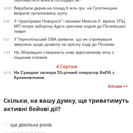
окуповується вона в господарстві?
Вирубали дерев на понад 6 млн грн: на Гусятинщині
10:00
викрили організовану групу
З “прапорами Новоросії” і іконами Миколи ІІ: віряни УПЦ
8:45
МП попри заборону йдуть хресним ходом до Почаївської
лаври
У Тернопільській ОВА заявили, що не отримували
8:07
звернень щодо дозволу на хресну ходу до Почаєва
На Зборівщині створюють нову відпочинкову зону з
7:43
піщаним пляжем
4 Серпня
На Сумщині загинув 53-річний оператор БпЛА з
20:31
Кременеччини
Більше >>
Скільки, на вашу думку, ще триватимуть
активні бойові дії?
ще декілька років