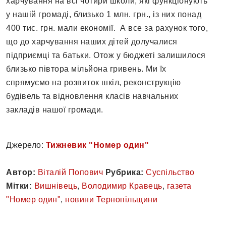
харчування на всі чотири школи, які функціонують
у нашій громаді, близько 1 млн. грн., із них понад
400 тис. грн. мали економії. А все за рахунок того,
що до харчування наших дітей долучалися
підприємці та батьки. Отож у бюджеті залишилося
близько півтора мільйона гривень. Ми їх
спрямуємо на розвиток шкіл, реконструкцію
будівель та відновлення класів навчальних
закладів нашої громади.
Джерело:
Тижневик "Номер один"
Автор:
Віталій Попович
Рубрика:
Суспільство
Мітки:
Вишнівець
,
Володимир Кравець
,
газета
"Номер один"
,
новини Тернопільщини