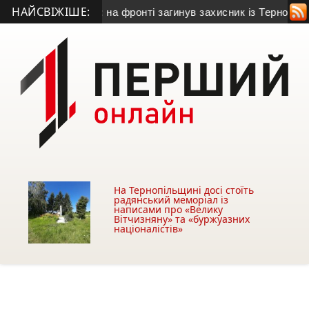
НАЙСВІЖІШЕ:
кону для сина: на фронті загинув захисник із Тернополя
• У
На Тернопільщині досі стоїть
радянський меморіал із
написами про «Велику
Вітчизняну» та «буржуазних
націоналістів»