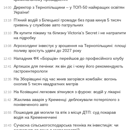
Директор з Тернопільщини – у ТОП-50 найкращих освітян
14:00
України!
П’яний водій з Білецької громади без прав кинув 5 тисяч
13:18
гривень у службове авто патрульних
Як купити піжаму та білизну Victoria’s Secret і не натрапити
13:10
на підробку
Агрохолдинг інвестує у зрошення на Тернопільщині: площі
13:08
поливу зростуть удвічі до 2027 року
Нападник ФК «Борщів» перейшов до професійного клубу
12:43
Артишок для печінки: як він діє і чому його рекомендують
12:41
гастроентерологи
На Зборівщині під час жнив загорівся комбайн: вогонь
12:35
охопив 5 тисяч квадратних метрів
На Козівщині легковик зіткнувся з фурою: водій у лікарні
12:10
Жахлива аварія у Кременці: деблокували потерпілого з
11:42
понівеченого авто
Пошкодив дві могили та втік з місця ДТП: суд покарав
10:55
водія на Кременеччині
Сучасна сільськогосподарська техніка як інвестиція: чи
10:43