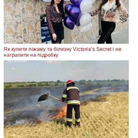
Як купити піжаму та білизну Victoria’s Secret і не
натрапити на підробку