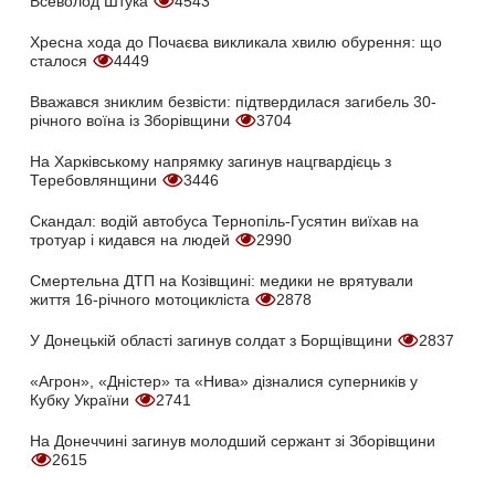
Всеволод Штука
4543
Хресна хода до Почаєва викликала хвилю обурення: що
сталося
4449
Вважався зниклим безвісти: підтвердилася загибель 30-
річного воїна із Зборівщини
3704
На Харківському напрямку загинув нацгвардієць з
Теребовлянщини
3446
Скандал: водій автобуса Тернопіль-Гусятин виїхав на
тротуар і кидався на людей
2990
Смертельна ДТП на Козівщині: медики не врятували
життя 16-річного мотоцикліста
2878
У Донецькій області загинув солдат з Борщівщини
2837
«Агрон», «Дністер» та «Нива» дізналися суперників у
Кубку України
2741
На Донеччині загинув молодший сержант зі Зборівщини
2615