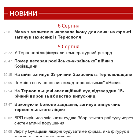
НОВИНИ
6 Серпня
Мама з молитвою написала ікону для сина: на фронті
7:30
загинув захисник із Тернополя
5 Серпня
У Тернополі зафіксували температурний рекорд
23:22
Помер ветеран російсько-української війни з
20:47
Козівщини
На війні загинув 33-річний Захисник із Тернопільщини
19:15
Чемпіон світу поповнив склад тернопільської «Ниви»
18:55
На Тернопільщині апеляційний суд підтвердив 15-
17:54
річний вирок за вбивство випускниці
Виконуючи бойове завдання, загинув випускник
17:47
тернопільського ліцею
ВРП вирішила звільнити суддю Зборівського райсуду через
16:02
систематичні порушення
Ліфт у Бучацькій лікарні будуватиме фірма, яка фігурує в
14:08
кримінальному провадженні