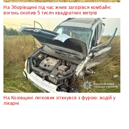
На Зборівщині під час жнив загорівся комбайн:
вогонь охопив 5 тисяч квадратних метрів
На Козівщині легковик зіткнувся з фурою: водій у
лікарні