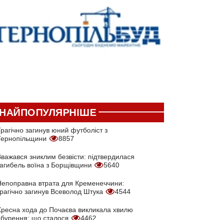
НАЙПОПУЛЯРНІШЕ
рагічно загинув юний футболіст з
Тернопільщини
8857
Вважався зниклим безвісти: підтвердилася
загибель воїна з Борщівщини
5640
Непоправна втрата для Кременеччини:
трагічно загинув Всеволод Штука
4544
Хресна хода до Почаєва викликала хвилю
обурення: що сталося
4462