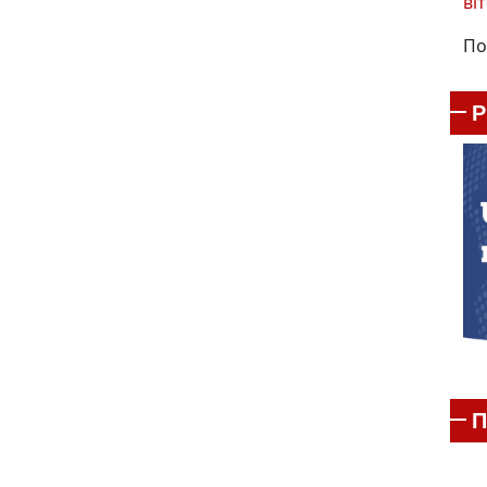
віт
По
П