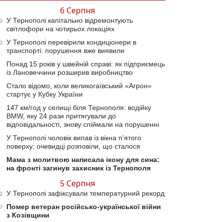
6 Серпня
У Тернополі капітально відремонтують
0
світлофори на чотирьох локаціях
У Тернополі перевірили кондиціонери в
0
транспорті: порушення вже виявили
Понад 15 років у швейній справі: як підприємець
із Лановеччини розширив виробництво
Стало відомо, коли великогаївський «Агрон»
стартує у Кубку України
147 км/год у селищі біля Тернополя: водійку
BMW, яку 24 рази притягували до
відповідальності, знову спіймали на порушенні
У Тернополі чоловік випав із вікна п’ятого
поверху: очевидці розповіли, що сталося
Мама з молитвою написала ікону для сина:
на фронті загинув захисник із Тернополя
5 Серпня
У Тернополі зафіксували температурний рекорд
2
Помер ветеран російсько-української війни
7
з Козівщини