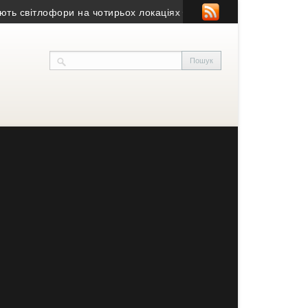
вітлофори на чотирьох локаціях
• У Тернополі перевірили конд