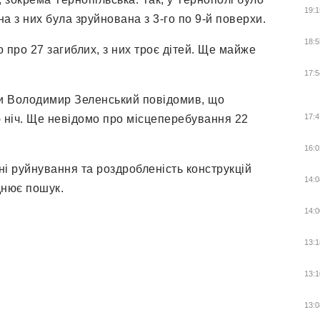
19:1
а з них була зруйнована з 3-го по 9-й поверхи.
18:5
 про 27 загиблих, з них троє дітей. Ще майже
17:5
ни Володимир Зеленський повідомив, що
17:4
 ніч. Ще невідомо про місцеперебування 22
16:0
ні руйнування та роздробленість конструкцій
14:0
днює пошук.
14:0
13:1
13:1
13:0