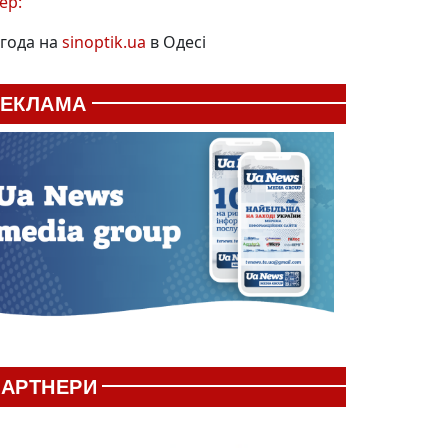
ер:
года на
sinoptik.ua
в Одесі
РЕКЛАМА
АРТНЕРИ