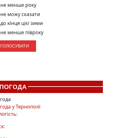
не менше року
не можу сказати
до кінця цієї зими
не менше півроку
ПОГОДА
года
года у
Тернополі
логість:
ск: