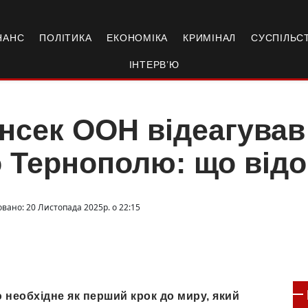
НАНС
ПОЛІТИКА
ЕКОНОМІКА
КРИМІНАЛ
СУСПІЛЬС
ІНТЕРВ’Ю
нсек ООН відеагував 
 Тернополю: що від
овано: 20 Листопада 2025р. о 22:15
необхідне як перший крок до миру, який