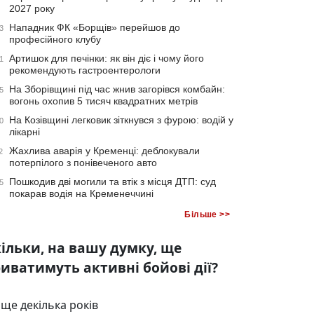
2027 року
Нападник ФК «Борщів» перейшов до
3
професійного клубу
Артишок для печінки: як він діє і чому його
1
рекомендують гастроентерологи
На Зборівщині під час жнив загорівся комбайн:
5
вогонь охопив 5 тисяч квадратних метрів
На Козівщині легковик зіткнувся з фурою: водій у
0
лікарні
Жахлива аварія у Кременці: деблокували
2
потерпілого з понівеченого авто
Пошкодив дві могили та втік з місця ДТП: суд
5
покарав водія на Кременеччині
Більше >>
ільки, на вашу думку, ще
иватимуть активні бойові дії?
ще декілька років