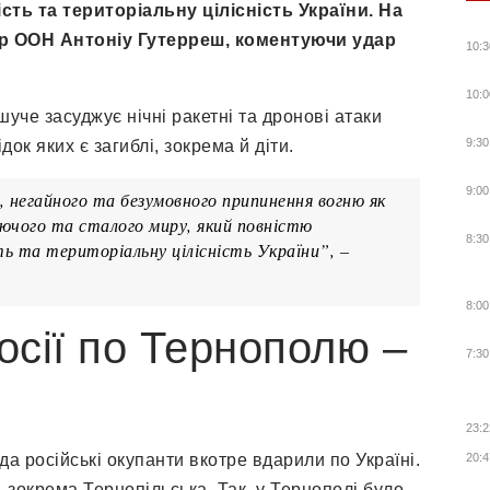
ть та територіальну цілісність України. На
р ООН Антоніу Гутерреш, коментуючи удар
10:3
10:0
шуче засуджує нічні ракетні та дронові атаки
9:30
ідок яких є загиблі, зокрема й діти.
9:00
, негайного та безумовного припинення вогню як
юючого та сталого миру, який повністю
8:30
 та територіальну цілісність України”, –
8:00
сії по Тернополю –
7:30
23:2
да російські окупанти вкотре вдарили по Україні.
20:4
, зокрема Тернопільська. Так, у Тернополі було