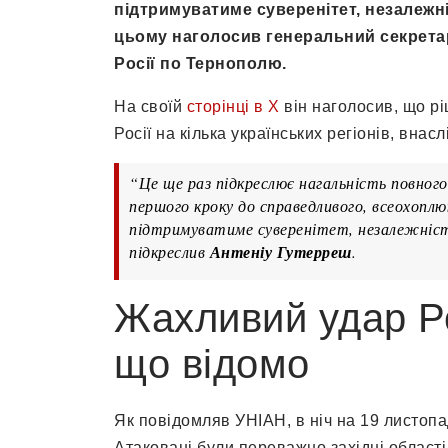
підтримуватиме суверенітет, незалежніс
цьому наголосив генеральний секрета
Росії по Тернополю.
На своїй
сторінці в Х
він наголосив, що рі
Росії на кілька українських регіонів, внасл
“Це ще раз підкреслює нагальність повного
першого кроку до справедливого, всеохопл
підтримуватиме суверенітет, незалежність
підкреслив
Антеніу Гутерреш
.
Жахливий удар Ро
що відомо
Як повідомляв УНІАН, в ніч на 19 листопа
Атаковані були переважно західні області