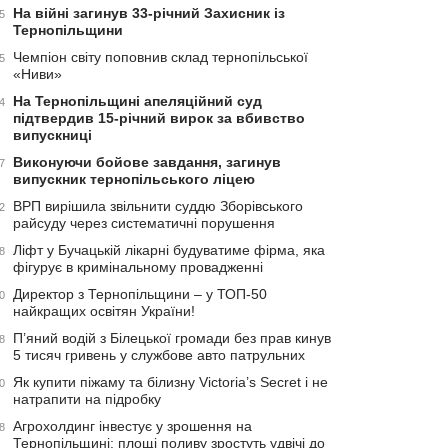
На війні загинув 33-річний Захисник із
5
Тернопільщини
Чемпіон світу поповнив склад тернопільської
5
«Ниви»
На Тернопільщині апеляційний суд
4
підтвердив 15-річний вирок за вбивство
випускниці
Виконуючи бойове завдання, загинув
7
випускник тернопільського ліцею
ВРП вирішила звільнити суддю Зборівського
2
райсуду через систематичні порушення
Ліфт у Бучацькій лікарні будуватиме фірма, яка
8
фігурує в кримінальному провадженні
Директор з Тернопільщини – у ТОП-50
0
найкращих освітян України!
П’яний водій з Білецької громади без прав кинув
8
5 тисяч гривень у службове авто патрульних
Як купити піжаму та білизну Victoria’s Secret і не
0
натрапити на підробку
Агрохолдинг інвестує у зрошення на
8
Тернопільщині: площі поливу зростуть удвічі до