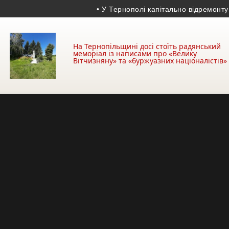
• У Тернополі капітально відремонтують с
На Тернопільщині досі стоїть радянський
меморіал із написами про «Велику
Вітчизняну» та «буржуазних націоналістів»