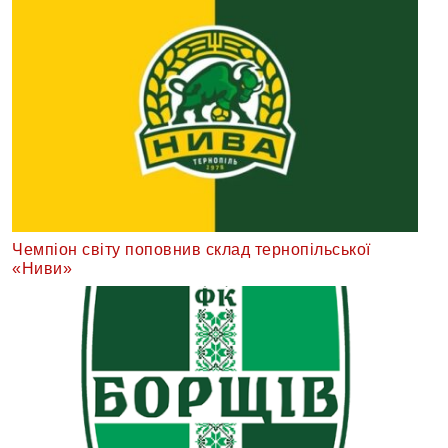
Чемпіон світу поповнив склад тернопільської
«Ниви»