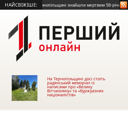
НАЙСВІЖІШЕ:
 зв’язок: на Тернопільщині знайшли мертвим 58-річного чолов
На Тернопільщині досі стоїть
радянський меморіал із
написами про «Велику
Вітчизняну» та «буржуазних
націоналістів»