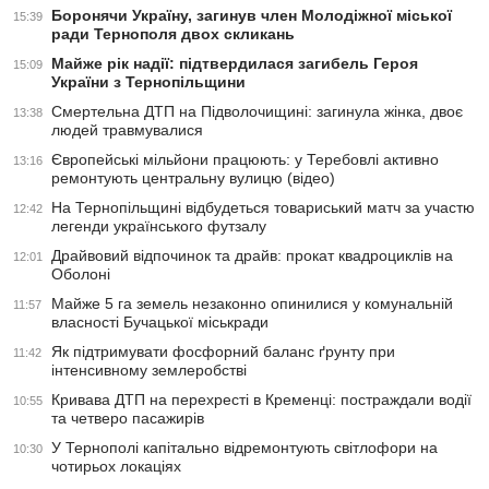
Боронячи Україну, загинув член Молодіжної міської
15:39
ради Тернополя двох скликань
Майже рік надії: підтвердилася загибель Героя
15:09
України з Тернопільщини
Смертельна ДТП на Підволочищині: загинула жінка, двоє
13:38
людей травмувалися
Європейські мільйони працюють: у Теребовлі активно
13:16
ремонтують центральну вулицю (відео)
На Тернопільщині відбудеться товариський матч за участю
12:42
легенди українського футзалу
Драйвовий відпочинок та драйв: прокат квадроциклів на
12:01
Оболоні
Майже 5 га земель незаконно опинилися у комунальній
11:57
власності Бучацької міськради
Як підтримувати фосфорний баланс ґрунту при
11:42
інтенсивному землеробстві
Кривава ДТП на перехресті в Кременці: постраждали водії
10:55
та четверо пасажирів
У Тернополі капітально відремонтують світлофори на
10:30
чотирьох локаціях