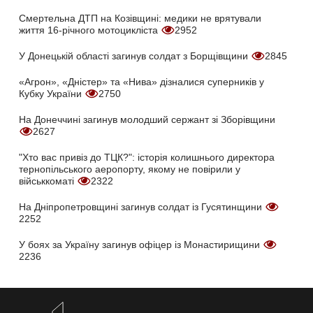
Смертельна ДТП на Козівщині: медики не врятували
життя 16-річного мотоцикліста
2952
У Донецькій області загинув солдат з Борщівщини
2845
«Агрон», «Дністер» та «Нива» дізналися суперників у
Кубку України
2750
На Донеччині загинув молодший сержант зі Зборівщини
2627
"Хто вас привіз до ТЦК?": історія колишнього директора
тернопільського аеропорту, якому не повірили у
військкоматі
2322
На Дніпропетровщині загинув солдат із Гусятинщини
2252
У боях за Україну загинув офіцер із Монастирищини
2236