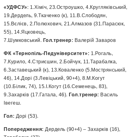
«УДФСУ»
: 1.Хіміч, 23.Остроушко, 4.Кругляківський,
19.Дердель, 9.Ткаченко (к), 11.В.Слободян,
15.Вєлієв, 2.Полюхович, 21.Алмазов (31.Парасюк,
55), 14.Яцковець,
7.Шумковський.
Гол.тренер:
Валерій Заваров
ФК «Тернопіль-Педуніверситет»:
1.Рогаль,
7.Курило, 4.Стриєшин, 2.Бойчук, 11.Тарабалка,
6.Заставецький (к), 13.Коваленко (5.Мострянський,
46), 14.Дорі (3.Левіцький, 90+4), 8.М.Когут
(10.Білик, 74), 15.І.Когут (16.Семенець, 83),
9.Захарків (17.Гатала, 46).
Гол.тренер:
Василь
Івегеш.
Гол:
Дорі (53).
Попередження:
Дердель (90+4) – Захарків (16),