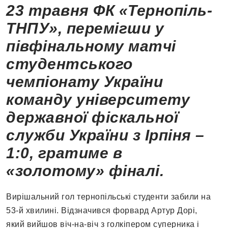
23 травня ФК «Тернопіль-
ТНПУ», перемігши у
півфінальному матчі
студентського
чемпіонату України
команду у
ніверситету
державної фіскальної
служби України з Ірпіня –
1:0, гратиме в
«золотому» фіналі.
Вирішальний гол тернопільські студенти забили на
53-й хвилині. Відзначився форвард Артур Дорі,
який вийшов віч-на-віч з голкіпером суперника і