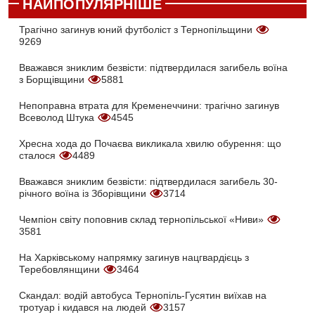
НАЙПОПУЛЯРНІШЕ
Трагічно загинув юний футболіст з Тернопільщини
9269
Вважався зниклим безвісти: підтвердилася загибель воїна
з Борщівщини
5881
Непоправна втрата для Кременеччини: трагічно загинув
Всеволод Штука
4545
Хресна хода до Почаєва викликала хвилю обурення: що
сталося
4489
Вважався зниклим безвісти: підтвердилася загибель 30-
річного воїна із Зборівщини
3714
Чемпіон світу поповнив склад тернопільської «Ниви»
3581
На Харківському напрямку загинув нацгвардієць з
Теребовлянщини
3464
Скандал: водій автобуса Тернопіль-Гусятин виїхав на
тротуар і кидався на людей
3157