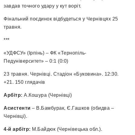
завдав точного удару у кут воріт.
Фінальний поєдинок відбудеться у Чернівцях 25
травня.
***
«УДФСУ» (Ірпінь) – ФК «Тернопіль-
Педуніверситет» – 0:1 (0:0)
23 травня. Чернівці. Стадіон «Буковина». 12:30.
+21. 150 глядачів
Арбітр:
А.Кошура (Чернівці)
Асистенти
– В.Бамбурак, Є.Гашков (обидва –
Чернівці).
4-й арбітр:
М.Байдюк (Чернівецька обл.).