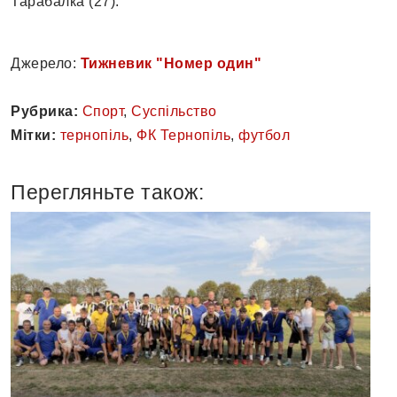
Тарабалка (27).
Джерело:
Тижневик "Номер один"
Рубрика:
Спорт
,
Суспільство
Мітки:
тернопіль
,
ФК Тернопіль
,
футбол
Перегляньте також: