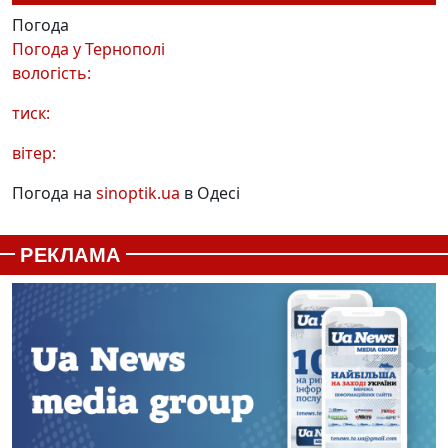
Погода
Погода у
Тернополі
вологість:
тиск:
вітер:
Погода на
sinoptik.ua
в Одесі
РЕКЛАМА