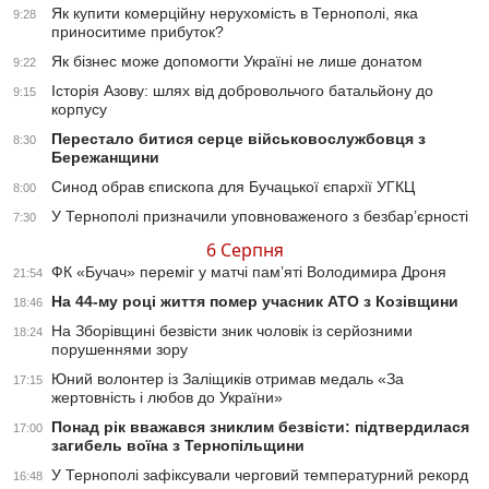
Як купити комерційну нерухомість в Тернополі, яка
9:28
приноситиме прибуток?
Як бізнес може допомогти Україні не лише донатом
9:22
Історія Азову: шлях від добровольчого батальйону до
9:15
корпусу
Перестало битися серце військовослужбовця з
8:30
Бережанщини
Синод обрав єпископа для Бучацької єпархії УГКЦ
8:00
У Тернополі призначили уповноваженого з безбар’єрності
7:30
6 Серпня
ФК «Бучач» переміг у матчі пам’яті Володимира Дроня
21:54
На 44-му році життя помер учасник АТО з Козівщини
18:46
На Зборівщині безвісти зник чоловік із серйозними
18:24
порушеннями зору
Юний волонтер із Заліщиків отримав медаль «За
17:15
жертовність і любов до України»
Понад рік вважався зниклим безвісти: підтвердилася
17:00
загибель воїна з Тернопільщини
У Тернополі зафіксували черговий температурний рекорд
16:48