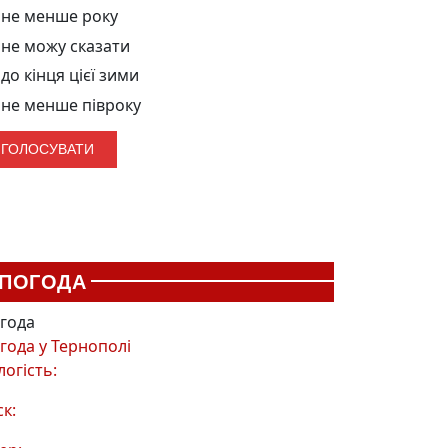
не менше року
не можу сказати
до кінця цієї зими
не менше півроку
ПОГОДА
года
года у
Тернополі
логість:
ск: