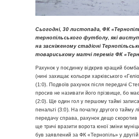
Сьогодні, 30 листопада, ФК «Тернопі
тернопільського футболу, які виступ
на засніженому стадіоні Тернопільсь
товариському матчі переміг ФК «Терн
Рахунок у поєдинку відкрив кращий бомба
(нині захищає кольори харківського «Гелі
(1:0). Подвоїв рахунок після передачі Ст
просив не називати його прізвище, бо має
(2:0). Ще один гол у першому таймі записа
пенальті (3:0). На початку другого тайму
передачу справа, рахунок дещо скоротив (
ще тричі вразити ворота юної зміни муніц
був заявлений за ФК «Тернопіль» у другій