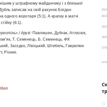
нішим у штрафному майданчику і з близької
 Дубль записав на свій рахунок Богдан
23:2
а одного воротаря (5:1). А крапку в матчі
20:4
тійку (6:1).
19:1
рнопіль» і друзі:
Павлишен, Дубчак, Атласюк,
18:5
ром’як, Т. Семенець, Б. Семенець.
ФК
кий, Засєдко, Лівіцький, Штибель, Гаврилюк
17:5
т, Різник.
17:4
Ск
тбол
тр