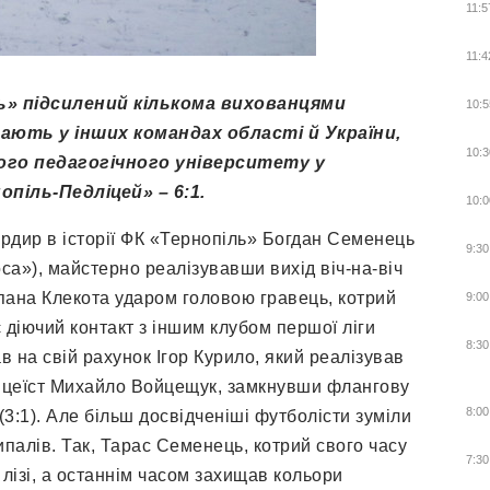
11:5
11:4
ль» підсилений кількома вихованцями
10:5
ають у інших командах області й України,
10:3
кого педагогічного університету у
опіль-Педліцей» – 6:1.
10:0
рдир в історії ФК «Тернопіль» Богдан Семенець
9:30
оса»), майстерно реалізувавши вихід віч-на-віч
епана Клекота ударом головою гравець, котрий
9:00
 діючий контакт з іншим клубом першої ліги
8:30
в на свій рахунок Ігор Курило, який реалізував
 ліцеїст Михайло Войцещук, замкнувши флангову
8:00
3:1). Але більш досвідченіші футболісти зуміли
ипалів. Так, Тарас Семенець, котрий свого часу
7:30
 лізі, а останнім часом захищав кольори