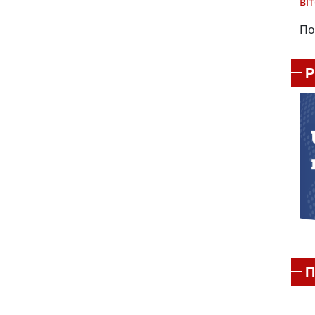
віт
По
П