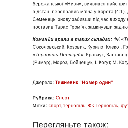
бережанської «Ниви», виявився найсприт
відстані переправив м’яча у ворота (4:1).
Семенець, знову забивши під час виходу н
поставив Тарас Гром’як замкнувши задню с
Команди грали в таких складах:
ФК «Те
Соколовський, Козовик, Курило, Клекот, Г
«Тернопіль-Педліцей»:
Кравчук, Заставець
(Римар), Мороз, Войцещук, І. Когут, М. Когу
Джерело:
Тижневик "Номер один"
Рубрика:
Спорт
Мітки:
спорт
,
тернопіль
,
ФК Тернопіль
,
фу
Перегляньте також: