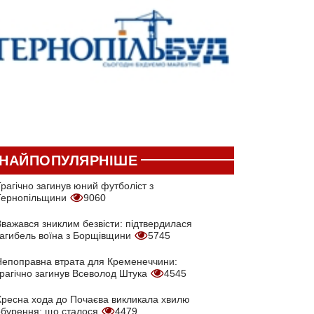
НАЙПОПУЛЯРНІШЕ
рагічно загинув юний футболіст з
Тернопільщини
9060
Вважався зниклим безвісти: підтвердилася
загибель воїна з Борщівщини
5745
Непоправна втрата для Кременеччини:
трагічно загинув Всеволод Штука
4545
Хресна хода до Почаєва викликала хвилю
обурення: що сталося
4479