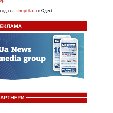
ер:
года на
sinoptik.ua
в Одесі
РЕКЛАМА
АРТНЕРИ