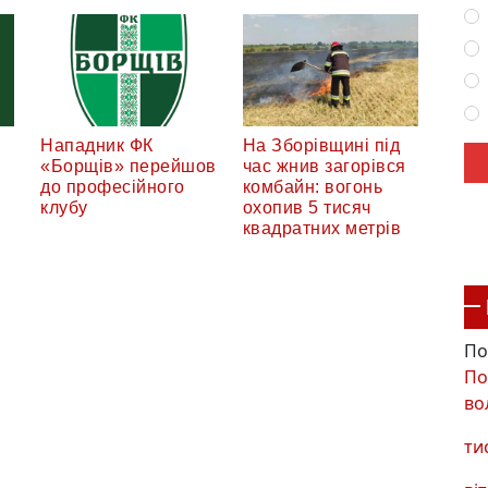
Нападник ФК
На Зборівщині під
«Борщів» перейшов
час жнив загорівся
до професійного
комбайн: вогонь
клубу
охопив 5 тисяч
квадратних метрів
По
По
во
ти