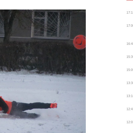
17:1
17:0
16:4
15:3
15:0
13:3
13:1
12:4
12:0