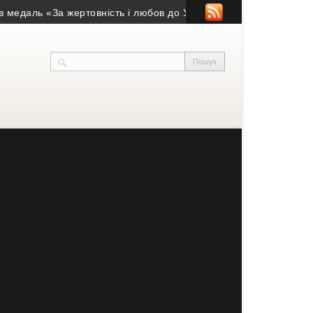
ь «За жертовність і любов до України»
• Понад рік вважався з