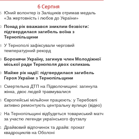
6 Серпня
Юний волонтер із Заліщиків отримав медаль
5
«За жертовність і любов до України»
Понад рік вважався зниклим безвісти:
0
підтвердилася загибель воїна з
Тернопільщини
У Тернополі зафіксували черговий
8
температурний рекорд
Боронячи Україну, загинув член Молодіжної
9
міської ради Тернополя двох скликань
Майже рік надії: підтвердилася загибель
9
Героя України з Тернопільщини
Смертельна ДТП на Підволочищині: загинула
8
жінка, двоє людей травмувалися
Європейські мільйони працюють: у Теребовлі
6
активно ремонтують центральну вулицю (відео)
На Тернопільщині відбудеться товариський матч
2
за участю легенди українського футзалу
Драйвовий відпочинок та драйв: прокат
1
квадроциклів на Оболоні