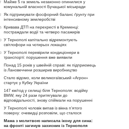
Майже 5 га земель незаконно опинилися у
7
комунальній власності Бучацької міськради
Як підтримувати фосфорний баланс ґрунту при
2
інтенсивному землеробстві
Кривава ДТП на перехресті в Кременці:
5
постраждали водії та четверо пасажирів
У Тернополі капітально відремонтують
0
світлофори на чотирьох локаціях
У Тернополі перевірили кондиціонери в
0
транспорті: порушення вже виявили
Понад 15 років у швейній справі: як підприємець
із Лановеччини розширив виробництво
Стало відомо, коли великогаївський «Агрон»
стартує у Кубку України
147 км/год у селищі біля Тернополя: водійку
BMW, яку 24 рази притягували до
відповідальності, знову спіймали на порушенні
У Тернополі чоловік випав із вікна п’ятого
поверху: очевидці розповіли, що сталося
Мама з молитвою написала ікону для сина:
на фронті загинув захисник із Тернополя