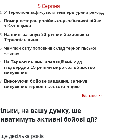
5 Серпня
У Тернополі зафіксували температурний рекорд
2
Помер ветеран російсько-української війни
7
з Козівщини
На війні загинув 33-річний Захисник із
5
Тернопільщини
Чемпіон світу поповнив склад тернопільської
5
«Ниви»
На Тернопільщині апеляційний суд
4
підтвердив 15-річний вирок за вбивство
випускниці
Виконуючи бойове завдання, загинув
7
випускник тернопільського ліцею
Більше >>
ільки, на вашу думку, ще
иватимуть активні бойові дії?
ще декілька років