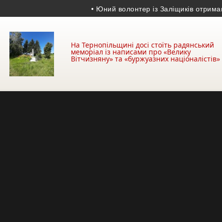
• Юний волонтер із Заліщиків отримав медал
На Тернопільщині досі стоїть радянський
меморіал із написами про «Велику
Вітчизняну» та «буржуазних націоналістів»