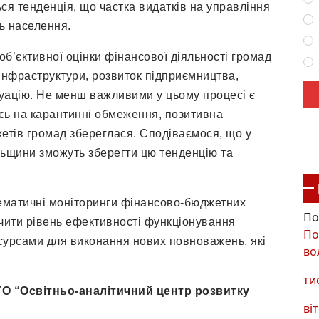
ся тенденція, що частка видатків на управління
ь населення.
б’єктивної оцінки фінансової діяльності громад
 інфраструктури, розвиток підприємництва,
уацію. Не менш важливими у цьому процесі є
сь на карантинні обмеження, позитивна
етів громад збереглася. Сподіваємося, що у
льщини зможуть зберегти цю тенденцію та
ематичні моніторинги фінансово-бюджетних
По
ачити рівень ефективності функціонування
По
есурсами для виконання нових повноважень, які
во
ти
ГО “Освітньо-аналітичний центр розвитку
віт