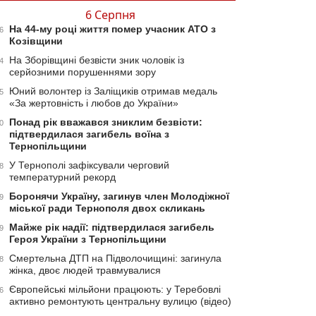
6 Серпня
На 44-му році життя помер учасник АТО з
6
Козівщини
На Зборівщині безвісти зник чоловік із
4
серйозними порушеннями зору
Юний волонтер із Заліщиків отримав медаль
5
«За жертовність і любов до України»
Понад рік вважався зниклим безвісти:
0
підтвердилася загибель воїна з
Тернопільщини
У Тернополі зафіксували черговий
8
температурний рекорд
Боронячи Україну, загинув член Молодіжної
9
міської ради Тернополя двох скликань
Майже рік надії: підтвердилася загибель
9
Героя України з Тернопільщини
Смертельна ДТП на Підволочищині: загинула
8
жінка, двоє людей травмувалися
Європейські мільйони працюють: у Теребовлі
6
активно ремонтують центральну вулицю (відео)