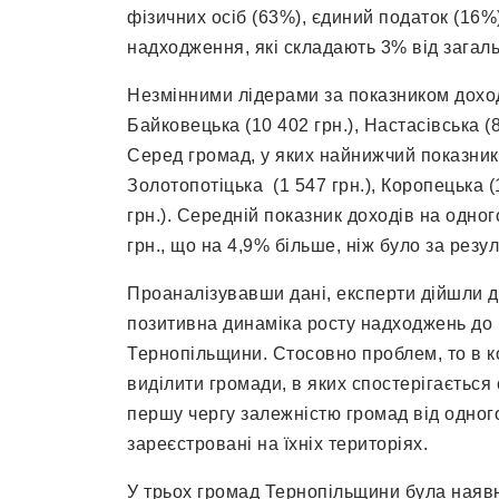
фізичних осіб (63%), єдиний податок (16%)
надходження, які складають 3% від загал
Незмінними лідерами за показником дохо
Байковецька (10 402 грн.), Настасівська (8
Серед громад, у яких найнижчий показник
Золотопотіцька (1 547 грн.), Коропецька (
грн.). Середній показник доходів на одно
грн., що на 4,9% більше, ніж було за резу
Проаналізувавши дані, експерти дійшли до
позитивна динаміка росту надходжень до
Тернопільщини. Стосовно проблем, то в к
виділити громади, в яких спостерігається
першу чергу залежністю громад від одного
зареєстровані на їхніх територіях.
У трьох громад Тернопільщини була наявн