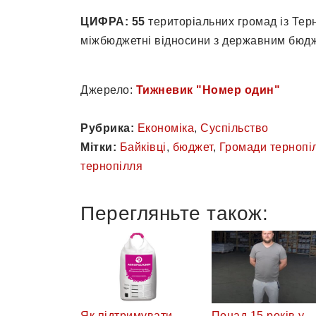
ЦИФРА:
55
територіальних громад із Терн
міжбюджетні відносини з державним бюд
Джерело:
Тижневик "Номер один"
Рубрика:
Економіка
,
Суспільство
Мітки:
Байківці
,
бюджет
,
Громади тернопі
тернопілля
Перегляньте також:
Як підтримувати
Понад 15 років у