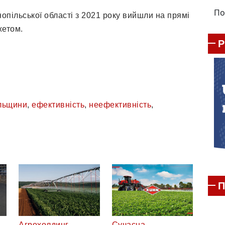
По
опільської області з 2021 року вийшли на прямі
жетом.
льщини
,
ефективність
,
неефективність
,
П
Агрохолдинг
Сучасна