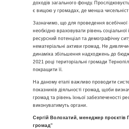
доходів загального фонду. Прослідковуєть
є вищою у громадах, де менша чисельніст
Зазначимо, що для проведення всебічної о
необхідно враховувати рівень соціальної
ресурсний потенціал та демографічну сит
нематеріальні активи громад. Не дивлячи
динаміка збільшення надходжень до бюдж
2021 році територіальні громади Тернопі
покращити її.
На даному етапі важливо проводити сист
показників діяльності громад, щоби визн
громад та рівень їхньої забезпеченості р
виконуватимуть органи.
Сергій Волохатий, менеджер проєктів 
громад”