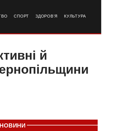
ТВО
СПОРТ
ЗДОРОВ’Я
КУЛЬТУРА
тивні й
Тернопільщини
НОВИНИ