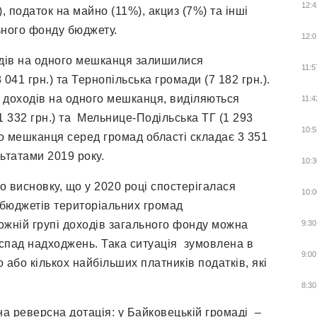
12:4
, податок на майно (11%), акциз (7%) та інші
ьного фонду бюджету.
12:0
дів на одного мешканця залишилися
11:5
 041 грн.) та Тернопільська громади (7 182 грн.).
 доходів на одного мешканця, виділяються
11:4
1 332 грн.) та Мельнице-Подільська ТГ (1 293
10:5
го мешканця серед громад області складає 3 351
льтатами 2019 року.
10:3
 висновку, що у 2020 році спостерігалася
10:0
 бюджетів територіальних громад
ожній групі доходів загального фонду можна
9:30
 спад надходжень. Така ситуація зумовлена в
9:00
 або кількох найбільших платників податків, які
8:30
а реверсна дотація: у Байковецькій громаді –