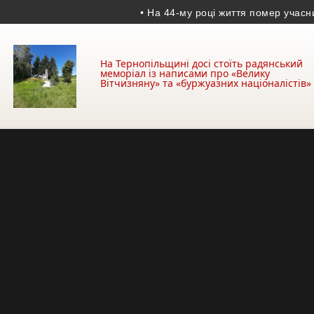
• На 44-му році життя помер учасник АТО
На Тернопільщині досі стоїть радянський
меморіал із написами про «Велику
Вітчизняну» та «буржуазних націоналістів»