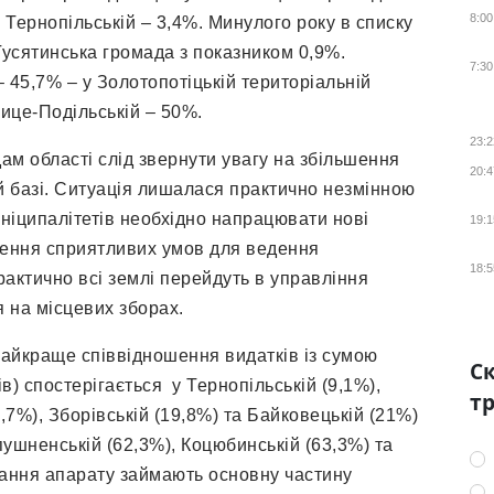
8:00
 Тернопільській – 3,4%. Минулого року в списку
Гусятинська громада з показником 0,9%.
7:30
 45,7% – у Золотопотіцькій територіальній
нице-Подільській – 50%.
23:2
ам області слід звернути увагу на збільшення
20:4
ній базі. Ситуація лишалася практично незмінною
уніципалітетів необхідно напрацювати нові
19:1
рення сприятливих умов для ведення
18:5
рактично всі землі перейдуть в управління
 на місцевих зборах.
айкраще співвідношення видатків із сумою
Ск
в) спостерігається у Тернопільській (9,1%),
тр
,7%), Зборівській (19,8%) та Байковецькій (21%)
ушненській (62,3%), Коцюбинській (63,3%) та
мання апарату займають основну частину