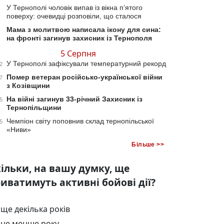
У Тернополі чоловік випав із вікна п’ятого
поверху: очевидці розповіли, що сталося
Мама з молитвою написала ікону для сина:
на фронті загинув захисник із Тернополя
5 Серпня
У Тернополі зафіксували температурний рекорд
2
Помер ветеран російсько-української війни
7
з Козівщини
На війні загинув 33-річний Захисник із
5
Тернопільщини
Чемпіон світу поповнив склад тернопільської
5
«Ниви»
Більше >>
ільки, на вашу думку, ще
иватимуть активні бойові дії?
ще декілька років
не менше року