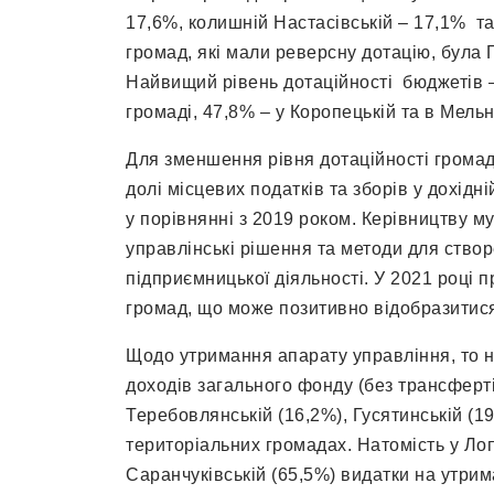
17,6%, колишній Настасівській – 17,1% та
громад, які мали реверсну дотацію, була 
Найвищий рівень дотаційності бюджетів –
громаді, 47,8% – у Коропецькій та в Мель
Для зменшення рівня дотаційності громад
долі місцевих податків та зборів у дохід
у порівнянні з 2019 роком. Керівництву м
управлінські рішення та методи для ство
підприємницької діяльності. У 2021 році п
громад, що може позитивно відобразитися
Щодо утримання апарату управління, то н
доходів загального фонду (без трансферті
Теребовлянській (16,2%), Гусятинській (19
територіальних громадах. Натомість у Лоп
Саранчуківській (65,5%) видатки на утри