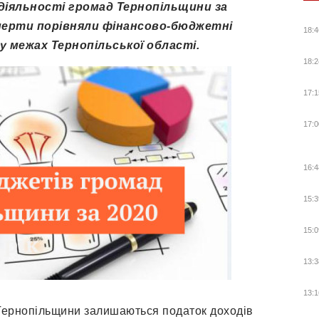
 діяльності громад Тернопільщини за
ксперти порівняли фінансово-бюджетні
18:4
у межах Тернопільської області.
18:2
17:1
17:0
16:4
15:3
15:0
13:3
13:1
Тернопільщини залишаються податок доходів