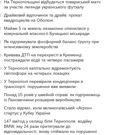
На Тернопільщині відбудеться товариський матч
2
за участю легенди українського футзалу
Драйвовий відпочинок та драйв: прокат
1
квадроциклів на Оболоні
Майже 5 га земель незаконно опинилися у
7
комунальній власності Бучацької міськради
Як підтримувати фосфорний баланс ґрунту при
2
інтенсивному землеробстві
Кривава ДТП на перехресті в Кременці:
5
постраждали водії та четверо пасажирів
У Тернополі капітально відремонтують
0
світлофори на чотирьох локаціях
У Тернополі перевірили кондиціонери в
0
транспорті: порушення вже виявили
Понад 15 років у швейній справі: як підприємець
із Лановеччини розширив виробництво
Стало відомо, коли великогаївський «Агрон»
стартує у Кубку України
147 км/год у селищі біля Тернополя: водійку
BMW, яку 24 рази притягували до
відповідальності, знову спіймали на порушенні