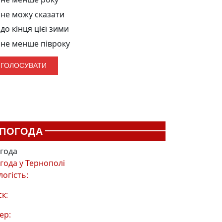
не можу сказати
до кінця цієї зими
не менше півроку
ПОГОДА
года
года у
Тернополі
логість:
ск:
ер: