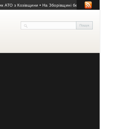
 з Козівщини
• На Зборівщині безвісти зник чоловік із серйозн