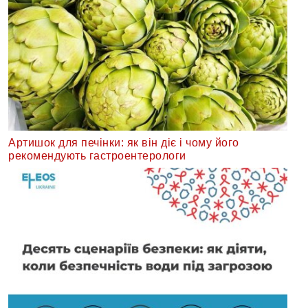
Артишок для печінки: як він діє і чому його
рекомендують гастроентерологи