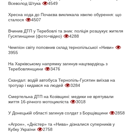
Всеволод Штука
4549
Хресна хода до Почаєва викликала хвилю обурення: що
сталося
4507
Вчинив ДТП у Теребовлі та зник: поліція розшукує жителя
Гусятинщини (фото+відео)
4288
Чемпіон світу поповнив склад тернопільської «Ниви»
3955
На Харківському напрямку загинув нацгвардієць з
Теребовлянщини
3476
Скандал: водій автобуса Тернопіль-Гусятин виїхав на
тротуар і кидався на людей
3284
Смертельна ДТП на Козівщині: медики не врятували
життя 16-річного мотоцикліста
3018
У Донецькій області загинув солдат з Борщівщини
2858
«Агрон», «Дністер» та «Нива» дізналися суперників у
Кубку України
2758