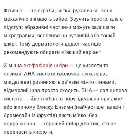
Фізична — це скраби, щітки, рукавички. Вони
механічно знімають зайве. Звучить просто, але є
підступ: абразивні частинки можуть залишати
мікротравми, особливо на чутливій або тонкій
шкірі. Тому дерматологи дедалі частіше
рекомендують обирати м’якший варіант.
Хімічна
ексфоліація шкіри
— це кислоти та
ензими. AHA-кислоти (молочна, гліколева,
мигдалева) розчиняють зв’язки між клітинами, і
відмерлий шар просто сходить. BHA — саліцилова
кислота — йде глибше в пору, ідеальна при акне
або жирному блиску. Ензими (найчастіше папаїн і
бромелайн із фруктів) діють м’яко, без
подразнення — хороший вибір для тих, хто не
переносить кислоти.