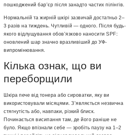
пошкоджений бар’єр після занадто частих пілінгів.
Нормальній та жирній шкірі зазвичай достатньо 2–
3 разів на тиждень. Чутливій — одного. Після будь-
якого відлущування обов’язково наносити SPF:
оновлений шар значно вразливіший до УФ-
випромінювання.
Кілька ознак, що ви
переборщили
Шкіра пече від тонера або сироватки, яку ви
використовували місяцями. З’являється незвична
стягнутість або, навпаки, різкий блиск.
Починається висипання там, де його раніше не
було. Якщо впізнали себе — зробіть паузу на 1–2