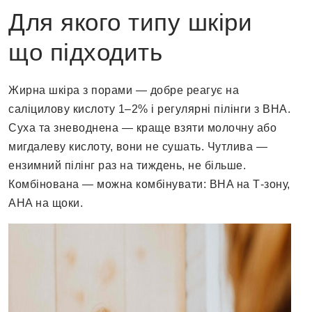
Для якого типу шкіри
що підходить
Жирна шкіра з порами — добре реагує на
саліцилову кислоту 1–2% і регулярні пілінги з BHA.
Суха та зневоднена — краще взяти молочну або
мигдалеву кислоту, вони не сушать. Чутлива —
ензимний пілінг раз на тиждень, не більше.
Комбінована — можна комбінувати: BHA на Т-зону,
AHA на щоки.