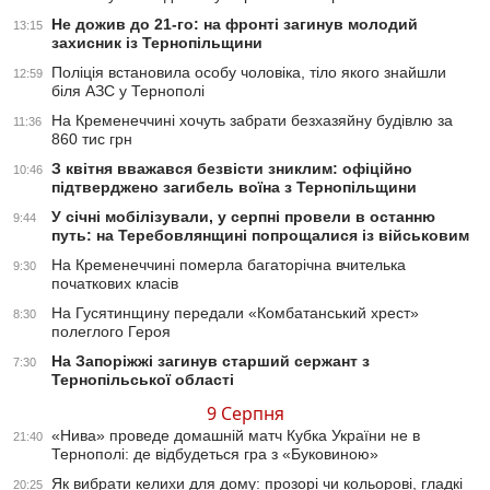
Не дожив до 21-го: на фронті загинув молодий
13:15
захисник із Тернопільщини
Поліція встановила особу чоловіка, тіло якого знайшли
12:59
біля АЗС у Тернополі
На Кременеччині хочуть забрати безхазяйну будівлю за
11:36
860 тис грн
З квітня вважався безвісти зниклим: офіційно
10:46
підтверджено загибель воїна з Тернопільщини
У січні мобілізували, у серпні провели в останню
9:44
путь: на Теребовлянщині попрощалися із військовим
На Кременеччині померла багаторічна вчителька
9:30
початкових класів
На Гусятинщину передали «Комбатанський хрест»
8:30
полеглого Героя
На Запоріжжі загинув старший сержант з
7:30
Тернопільської області
9 Серпня
«Нива» проведе домашній матч Кубка України не в
21:40
Тернополі: де відбудеться гра з «Буковиною»
Як вибрати келихи для дому: прозорі чи кольорові, гладкі
20:25