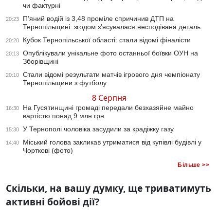
чи фактурні
П’яний водій із 3,48 проміле спричинив ДТП на
20:23
Тернопільщині: згодом з’ясувалася несподівана деталь
Кубок Тернопільської області: стали відомі фіналісти
20:20
Опублікували унікальне фото останньої боївки ОУН на
20:13
Зборівщині
Стали відомі результати матчів ігрового дня чемпіонату
20:10
Тернопільщини з футболу
8 Серпня
На Гусятинщині громаді передали безхазяйне майно
16:30
вартістю понад 9 млн грн
У Тернополі чоловіка засудили за крадіжку газу
15:30
Міський голова закликав утриматися від купівлі будівлі у
14:40
Чорткові (фото)
Більше >>
Скільки, на вашу думку, ще триватимуть
активні бойові дії?