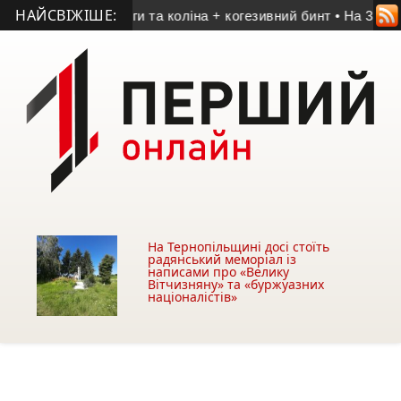
НАЙСВІЖІШЕ:
брати для ноги та коліна + когезивний бинт
• На 33-му році 
На Тернопільщині досі стоїть
радянський меморіал із
написами про «Велику
Вітчизняну» та «буржуазних
націоналістів»