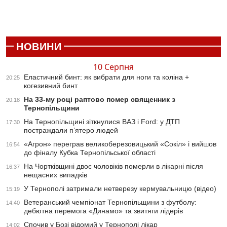
НОВИНИ
10 Серпня
Еластичний бинт: як вибрати для ноги та коліна +
20:25
когезивний бинт
На 33-му році раптово помер священник з
20:18
Тернопільщини
На Тернопільщині зіткнулися ВАЗ і Ford: у ДТП
17:30
постраждали п’ятеро людей
«Агрон» переграв великоберезовицький «Сокіл» і вийшов
16:54
до фіналу Кубка Тернопільської області
На Чортківщині двоє чоловіків померли в лікарні після
16:37
нещасних випадків
У Тернополі затримали нетверезу кермувальницю (відео)
15:19
Ветеранський чемпіонат Тернопільщини з футболу:
14:40
дебютна перемога «Динамо» та звитяги лідерів
Спочив у Бозі відомий у Тернополі лікар
14:02