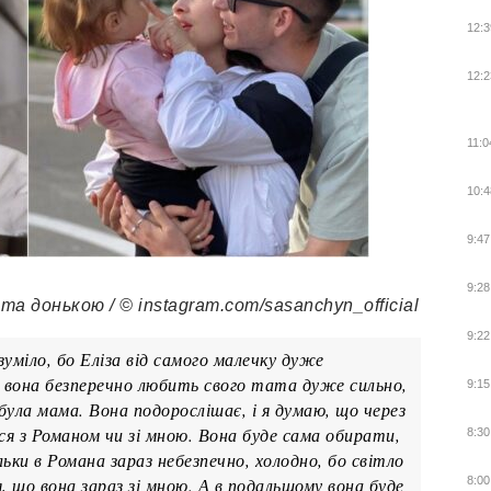
12:3
12:2
11:0
10:4
9:47
9:28
 донькою / © instagram.com/sasanchyn_official
9:22
уміло, бо Еліза від самого малечку дуже
, вона безперечно любить свого тата дуже сильно,
9:15
 була мама. Вона подорослішає, і я думаю, що через
ися з Романом чи зі мною. Вона буде сама обирати,
8:30
льки в Романа зараз небезпечно, холодно, бо світло
 що вона зараз зі мною. А в подальшому вона буде
8:00