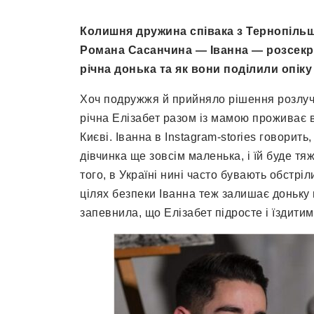
Колишня дружина співака з Тернопіль
Романа Сасанчина — Іванна — розсекре
річна донька та як вони поділили опіку
Хоч подружжя й прийняло рішення розлучит
річна Елізабет разом із мамою проживає 
Києві. Іванна в Instagram-stories говорить
дівчинка ще зовсім маленька, і їй буде т
того, в Україні нині часто бувають обстрі
цілях безпеки Іванна теж залишає доньку
запевнила, що Елізабет підросте і їздитим