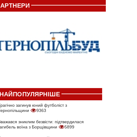
АРТНЕРИ
НАЙПОПУЛЯРНІШЕ
рагічно загинув юний футболіст з
Тернопільщини
9363
Вважався зниклим безвісти: підтвердилася
загибель воїна з Борщівщини
5899