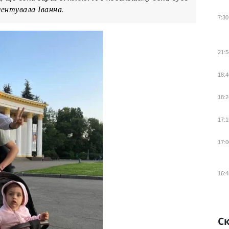
оментувала Іванна.
7:30
21:5
18:4
18:2
17:1
17:0
16:4
Ск