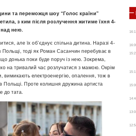
щини та переможця шоу “Голос країни”
тила, з ким після розлучення житиме їхня 4-
 над нею.
16:1
ися, але їх об’єднує спільна дитина. Наразі 4-
16:0
в Польщі, тоді як Роман Сасанчин перебуває в
15:2
, що донька поки буде поруч із нею. Зокрема,
яжко на тривалий час розлучатися з мамою. Окрім
15:1
ли, вимикають електроенергію, опалення, тож в
 в Польщі. Проте колишня дружина артиста
15:0
е до тата.
14:4
13:0
12:5