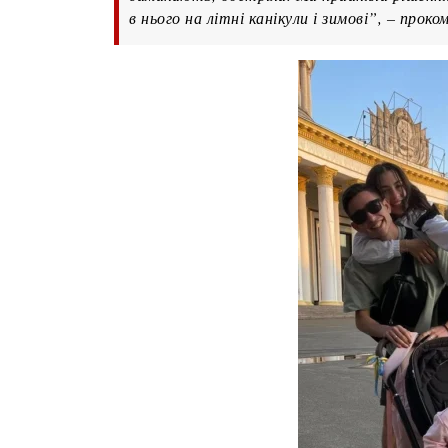
в нього на літні канікули і зимові”, – прок