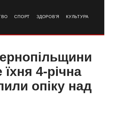
ТВО
СПОРТ
ЗДОРОВ’Я
КУЛЬТУРА
Тернопільщини
 їхня 4-річна
лили опіку над