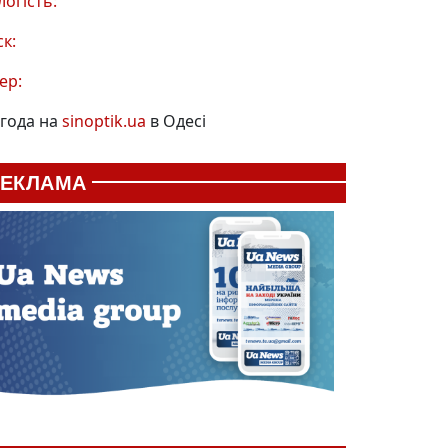
логість:
ск:
ер:
года на
sinoptik.ua
в Одесі
РЕКЛАМА