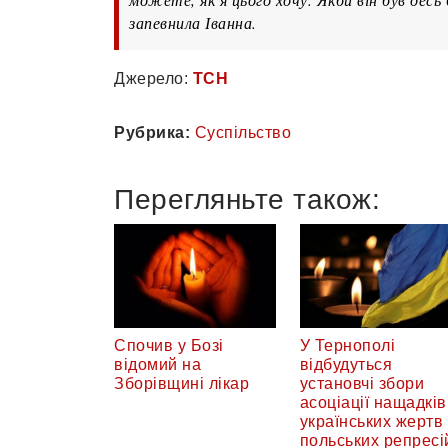
запевнила Іванна.
Джерело:
ТСН
Рубрика:
Суспільство
Перегляньте також:
Спочив у Бозі
У Тернополі
відомий на
відбудуться
Зборівщині лікар
установчі збори
асоціації нащадків
українських жертв
польських репресі