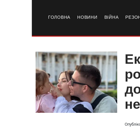
ГОЛОВНА
НОВИНИ
ВІЙНА
РЕЗО
Ек
ро
до
н
Опублік