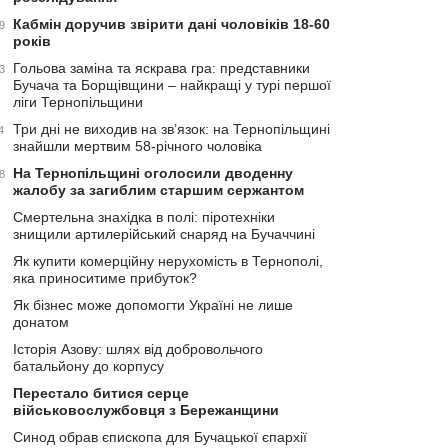
Кабмін доручив звірити дані чоловіків 18-60
9
років
Гольова заміна та яскрава гра: представники
3
Бучача та Борщівщини – найкращі у турі першої
ліги Тернопільщини
Три дні не виходив на зв’язок: на Тернопільщині
4
знайшли мертвим 58-річного чоловіка
На Тернопільщині оголосили дводенну
8
жалобу за загиблим старшим сержантом
Смертельна знахідка в полі: піротехніки
знищили артилерійський снаряд на Бучаччині
Як купити комерційну нерухомість в Тернополі,
яка приноситиме прибуток?
Як бізнес може допомогти Україні не лише
донатом
Історія Азову: шлях від добровольчого
батальйону до корпусу
Перестало битися серце
військовослужбовця з Бережанщини
Синод обрав єпископа для Бучацької єпархії