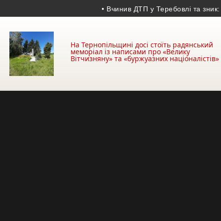
• Вчинив ДТП у Теребовлі та зник: поліц
На Тернопільщині досі стоїть радянський
меморіал із написами про «Велику
Вітчизняну» та «буржуазних націоналістів»