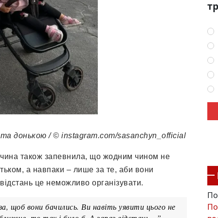
тр
 донькою / © instagram.com/sasanchyn_official
чина також запевнила, що жодним чином не
ьком, а навпаки – лише за те, аби вони
 відстань це неможливо організувати.
По
По
за, щоб вони бачились. Ви навіть уявити цього не
 ближче, то так і було б. А зараз відстань…”, –