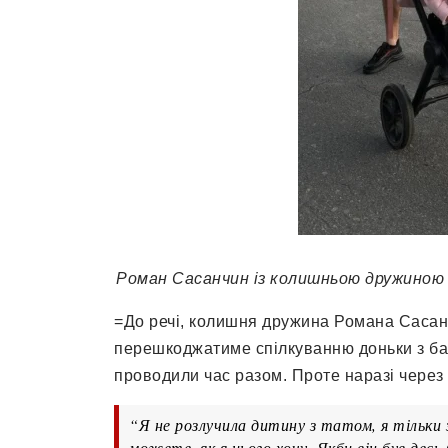
Роман Сасанчин із колишньою дружиною та
=До речі, колишня дружина Романа Сасан
перешкоджатиме спілкуванню доньки з бат
проводили час разом. Проте наразі через
“Я не розлучила дитину з татом, я тільки 
можете, як я цього хочу. Якби він був десь