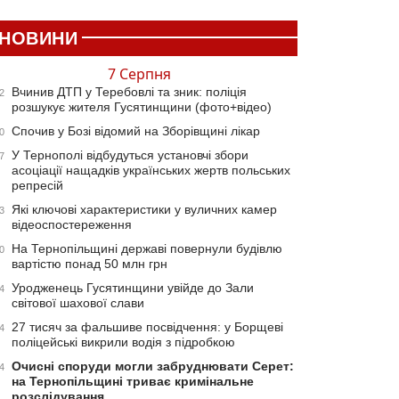
НОВИНИ
7 Серпня
Вчинив ДТП у Теребовлі та зник: поліція
2
розшукує жителя Гусятинщини (фото+відео)
Спочив у Бозі відомий на Зборівщині лікар
0
У Тернополі відбудуться установчі збори
7
асоціації нащадків українських жертв польських
репресій
Які ключові характеристики у вуличних камер
3
відеоспостереження
На Тернопільщині державі повернули будівлю
0
вартістю понад 50 млн грн
Уродженець Гусятинщини увійде до Зали
4
світової шахової слави
27 тисяч за фальшиве посвідчення: у Борщеві
4
поліцейські викрили водія з підробкою
Очисні споруди могли забруднювати Серет:
4
на Тернопільщині триває кримінальне
розслідування