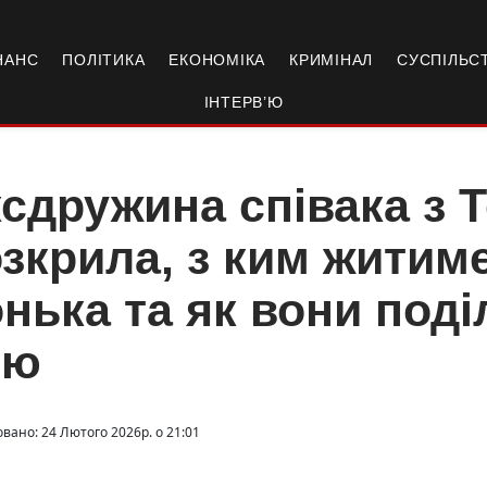
НАНС
ПОЛІТИКА
ЕКОНОМІКА
КРИМІНАЛ
СУСПІЛЬС
ІНТЕРВ’Ю
сдружина співака з 
зкрила, з ким житиме
нька та як вони поді
ею
овано: 24 Лютого 2026р. о 21:01