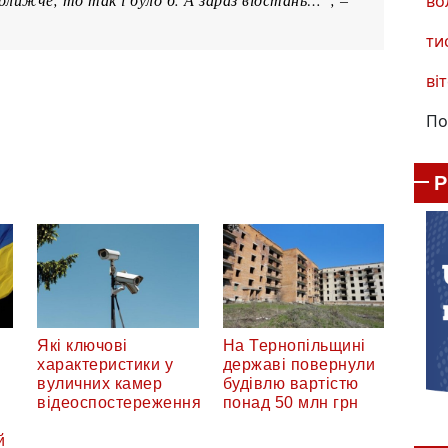
во
ти
віт
По
Які ключові
На Тернопільщині
характеристики у
державі повернули
вуличних камер
будівлю вартістю
відеоспостереження
понад 50 млн грн
й