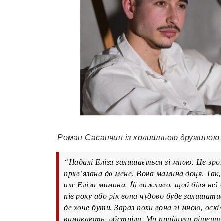
Роман Сасанчин із колишньою дружиною та
“Надалі Еліза залишається зі мною. Це зроз
прив’язана до мене. Вона мамина доця. Так
але Еліза мамина. Їй важливо, щоб біля неї
пів року або рік вона чудово буде залишат
де хоче бути. Зараз поки вона зі мною, оскі
вимикають, обстріли. Ми прийняли рішення,