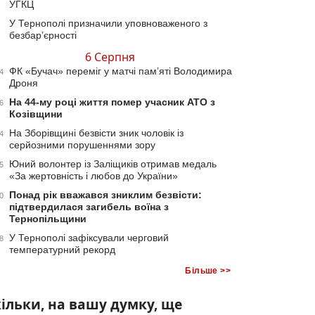
УГКЦ
У Тернополі призначили уповноваженого з
безбар’єрності
6 Серпня
ФК «Бучач» переміг у матчі пам’яті Володимира
4
Дроня
На 44-му році життя помер учасник АТО з
6
Козівщини
На Зборівщині безвісти зник чоловік із
4
серйозними порушеннями зору
Юний волонтер із Заліщиків отримав медаль
5
«За жертовність і любов до України»
Понад рік вважався зниклим безвісти:
0
підтвердилася загибель воїна з
Тернопільщини
У Тернополі зафіксували черговий
8
температурний рекорд
Більше >>
ільки, на вашу думку, ще