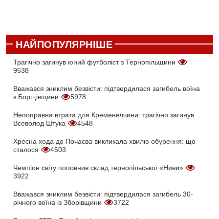
НАЙПОПУЛЯРНІШЕ
Трагічно загинув юний футболіст з Тернопільщини
9538
Вважався зниклим безвісти: підтвердилася загибель воїна
з Борщівщини
5978
Непоправна втрата для Кременеччини: трагічно загинув
Всеволод Штука
4548
Хресна хода до Почаєва викликала хвилю обурення: що
сталося
4503
Чемпіон світу поповнив склад тернопільської «Ниви»
3922
Вважався зниклим безвісти: підтвердилася загибель 30-
річного воїна із Зборівщини
3722