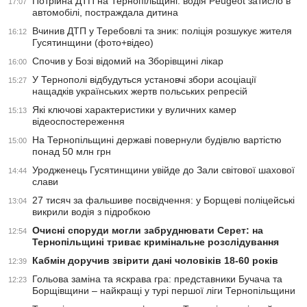
Потрійна ДТП на Тернопільщині: водія Peugeot затисло в
17:07
автомобілі, постраждала дитина
Вчинив ДТП у Теребовлі та зник: поліція розшукує жителя
16:12
Гусятинщини (фото+відео)
Спочив у Бозі відомий на Зборівщині лікар
16:00
У Тернополі відбудуться установчі збори асоціації
15:27
нащадків українських жертв польських репресій
Які ключові характеристики у вуличних камер
15:13
відеоспостереження
На Тернопільщині державі повернули будівлю вартістю
15:00
понад 50 млн грн
Уродженець Гусятинщини увійде до Зали світової шахової
14:44
слави
27 тисяч за фальшиве посвідчення: у Борщеві поліцейські
13:04
викрили водія з підробкою
Очисні споруди могли забруднювати Серет: на
12:54
Тернопільщині триває кримінальне розслідування
Кабмін доручив звірити дані чоловіків 18-60 років
12:39
Гольова заміна та яскрава гра: представники Бучача та
12:23
Борщівщини – найкращі у турі першої ліги Тернопільщини