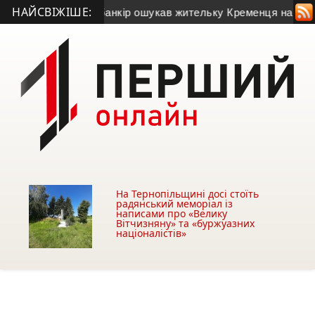
НАЙСВІЖІШЕ:
ото)
• Псевдобанкір ошукав жительку Кременця на 28 тисяч 
На Тернопільщині досі стоїть
радянський меморіал із
написами про «Велику
Вітчизняну» та «буржуазних
націоналістів»