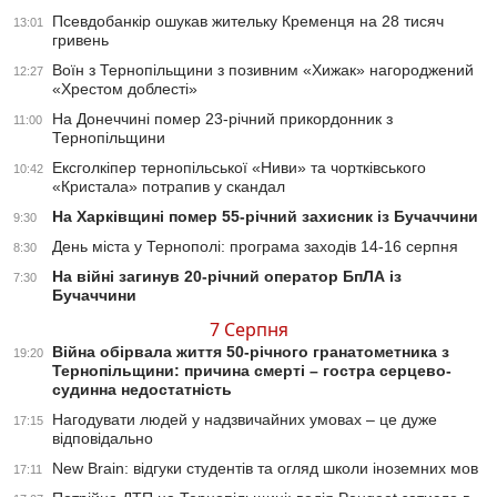
Псевдобанкір ошукав жительку Кременця на 28 тисяч
13:01
гривень
Воїн з Тернопільщини з позивним «Хижак» нагороджений
12:27
«Хрестом доблесті»
На Донеччині помер 23-річний прикордонник з
11:00
Тернопільщини
Ексголкіпер тернопільської «Ниви» та чортківського
10:42
«Кристала» потрапив у скандал
На Харківщині помер 55-річний захисник із Бучаччини
9:30
День міста у Тернополі: програма заходів 14-16 серпня
8:30
На війні загинув 20-річний оператор БпЛА із
7:30
Бучаччини
7 Серпня
Війна обірвала життя 50-річного гранатометника з
19:20
Тернопільщини: причина смерті – гостра серцево-
судинна недостатність
Нагодувати людей у надзвичайних умовах – це дуже
17:15
відповідально
New Brain: відгуки студентів та огляд школи іноземних мов
17:11