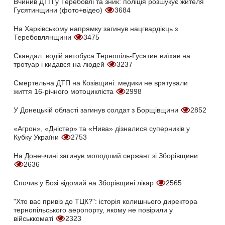
Вчинив ДТП у Теребовлі та зник: поліція розшукує жителя
Гусятинщини (фото+відео)
3684
На Харківському напрямку загинув нацгвардієць з
Теребовлянщини
3475
Скандал: водій автобуса Тернопіль-Гусятин виїхав на
тротуар і кидався на людей
3237
Смертельна ДТП на Козівщині: медики не врятували
життя 16-річного мотоцикліста
2998
У Донецькій області загинув солдат з Борщівщини
2852
«Агрон», «Дністер» та «Нива» дізналися суперників у
Кубку України
2753
На Донеччині загинув молодший сержант зі Зборівщини
2636
Спочив у Бозі відомий на Зборівщині лікар
2565
"Хто вас привіз до ТЦК?": історія колишнього директора
тернопільського аеропорту, якому не повірили у
військкоматі
2323