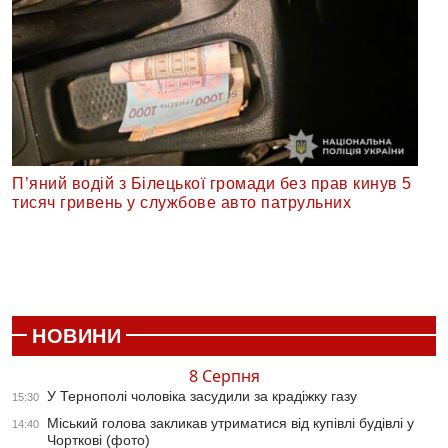
П’яний водій з Білецької громади без прав кинув 5
тисяч гривень у службове авто патрульних
НОВИНИ
8 Серпня
У Тернополі чоловіка засудили за крадіжку газу
15:30
Міський голова закликав утриматися від купівлі будівлі у
14:40
Чорткові (фото)