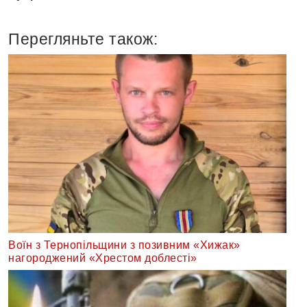
Перегляньте також:
Воїн з Тернопільщини з позивним «Хижак»
нагороджений «Хрестом доблесті»