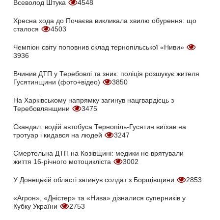
Всеволод Штука
4548
Хресна хода до Почаєва викликала хвилю обурення: що
сталося
4503
Чемпіон світу поповнив склад тернопільської «Ниви»
3936
Вчинив ДТП у Теребовлі та зник: поліція розшукує жителя
Гусятинщини (фото+відео)
3850
На Харківському напрямку загинув нацгвардієць з
Теребовлянщини
3475
Скандал: водій автобуса Тернопіль-Гусятин виїхав на
тротуар і кидався на людей
3247
Смертельна ДТП на Козівщині: медики не врятували
життя 16-річного мотоцикліста
3002
У Донецькій області загинув солдат з Борщівщини
2853
«Агрон», «Дністер» та «Нива» дізналися суперників у
Кубку України
2753