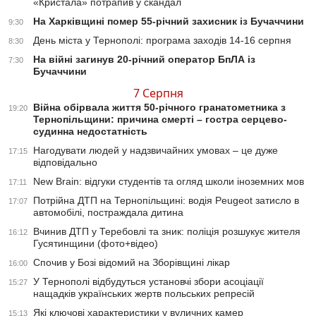
«Кристала» потрапив у скандал
На Харківщині помер 55-річний захисник із Бучаччини
9:30
День міста у Тернополі: програма заходів 14-16 серпня
8:30
На війні загинув 20-річний оператор БпЛА із
7:30
Бучаччини
7 Серпня
Війна обірвала життя 50-річного гранатометника з
19:20
Тернопільщини: причина смерті – гостра серцево-
судинна недостатність
Нагодувати людей у надзвичайних умовах – це дуже
17:15
відповідально
New Brain: відгуки студентів та огляд школи іноземних мов
17:11
Потрійна ДТП на Тернопільщині: водія Peugeot затисло в
17:07
автомобілі, постраждала дитина
Вчинив ДТП у Теребовлі та зник: поліція розшукує жителя
16:12
Гусятинщини (фото+відео)
Спочив у Бозі відомий на Зборівщині лікар
16:00
У Тернополі відбудуться установчі збори асоціації
15:27
нащадків українських жертв польських репресій
Які ключові характеристики у вуличних камер
15:13