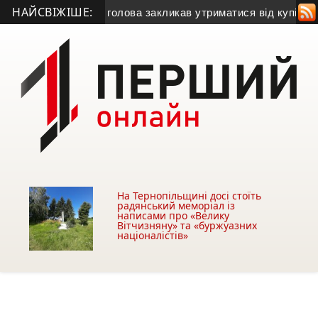
НАЙСВІЖІШЕ:
газу
• Міський голова закликав утриматися від купівлі будівлі
На Тернопільщині досі стоїть
радянський меморіал із
написами про «Велику
Вітчизняну» та «буржуазних
націоналістів»