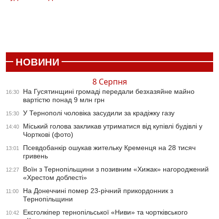
НОВИНИ
8 Серпня
На Гусятинщині громаді передали безхазяйне майно
16:30
вартістю понад 9 млн грн
У Тернополі чоловіка засудили за крадіжку газу
15:30
Міський голова закликав утриматися від купівлі будівлі у
14:40
Чорткові (фото)
Псевдобанкір ошукав жительку Кременця на 28 тисяч
13:01
гривень
Воїн з Тернопільщини з позивним «Хижак» нагороджений
12:27
«Хрестом доблесті»
На Донеччині помер 23-річний прикордонник з
11:00
Тернопільщини
Ексголкіпер тернопільської «Ниви» та чортківського
10:42