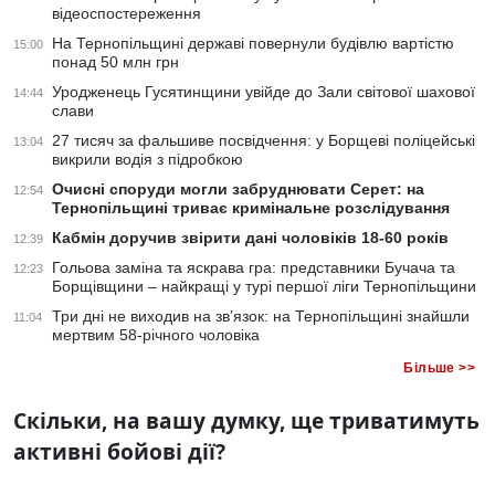
відеоспостереження
На Тернопільщині державі повернули будівлю вартістю
15:00
понад 50 млн грн
Уродженець Гусятинщини увійде до Зали світової шахової
14:44
слави
27 тисяч за фальшиве посвідчення: у Борщеві поліцейські
13:04
викрили водія з підробкою
Очисні споруди могли забруднювати Серет: на
12:54
Тернопільщині триває кримінальне розслідування
Кабмін доручив звірити дані чоловіків 18-60 років
12:39
Гольова заміна та яскрава гра: представники Бучача та
12:23
Борщівщини – найкращі у турі першої ліги Тернопільщини
Три дні не виходив на зв’язок: на Тернопільщині знайшли
11:04
мертвим 58-річного чоловіка
Більше >>
Скільки, на вашу думку, ще триватимуть
активні бойові дії?