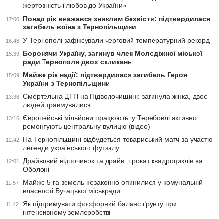
жертовність і любов до України»
Понад рік вважався зниклим безвісти: підтвердилася
17:00
загибель воїна з Тернопільщини
У Тернополі зафіксували черговий температурний рекорд
16:48
Боронячи Україну, загинув член Молодіжної міської
15:39
ради Тернополя двох скликань
Майже рік надії: підтвердилася загибель Героя
15:09
України з Тернопільщини
Смертельна ДТП на Підволочищині: загинула жінка, двоє
13:38
людей травмувалися
Європейські мільйони працюють: у Теребовлі активно
13:16
ремонтують центральну вулицю (відео)
На Тернопільщині відбудеться товариський матч за участю
12:42
легенди українського футзалу
Драйвовий відпочинок та драйв: прокат квадроциклів на
12:01
Оболоні
Майже 5 га земель незаконно опинилися у комунальній
11:57
власності Бучацької міськради
Як підтримувати фосфорний баланс ґрунту при
11:42
інтенсивному землеробстві