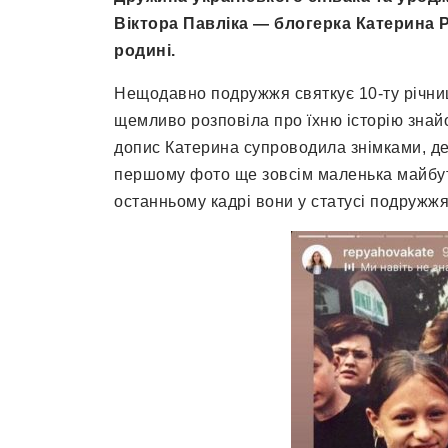
Віктора Павліка — блогерка Катерина 
родині.
Нещодавно подружжя святкує 10-ту річниц
щемливо розповіла про їхню історію знай
допис Катерина супроводила знімками, де 
першому фото ще зовсім маленька майбутн
останньому кадрі вони у статусі подружжя