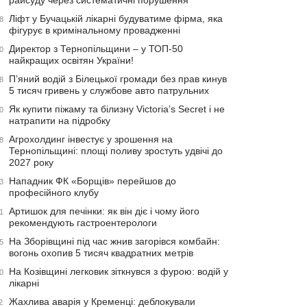
райсуду через систематичні порушення
Ліфт у Бучацькій лікарні будуватиме фірма, яка
8
фігурує в кримінальному провадженні
Директор з Тернопільщини – у ТОП-50
0
найкращих освітян України!
П’яний водій з Білецької громади без прав кинув
8
5 тисяч гривень у службове авто патрульних
Як купити піжаму та білизну Victoria’s Secret і не
0
натрапити на підробку
Агрохолдинг інвестує у зрошення на
8
Тернопільщині: площі поливу зростуть удвічі до
2027 року
Нападник ФК «Борщів» перейшов до
3
професійного клубу
Артишок для печінки: як він діє і чому його
1
рекомендують гастроентерологи
На Зборівщині під час жнив загорівся комбайн:
5
вогонь охопив 5 тисяч квадратних метрів
На Козівщині легковик зіткнувся з фурою: водій у
0
лікарні
Жахлива аварія у Кременці: деблокували
2