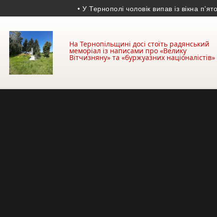
• У Тернополі чоловік випав із вікна п’ятого пов
На Тернопільщині досі стоїть радянський
меморіал із написами про «Велику
Вітчизняну» та «буржуазних націоналістів»