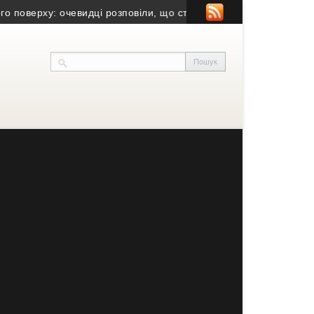
ерху: очевидці розповіли, що сталося
• Мама з молитвою написал