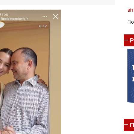
віт
По
П