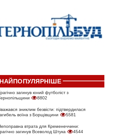
НАЙПОПУЛЯРНІШЕ
рагічно загинув юний футболіст з
Тернопільщини
8802
Вважався зниклим безвісти: підтвердилася
загибель воїна з Борщівщини
5581
Непоправна втрата для Кременеччини:
трагічно загинув Всеволод Штука
4544