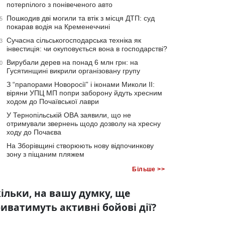
потерпілого з понівеченого авто
Пошкодив дві могили та втік з місця ДТП: суд
5
покарав водія на Кременеччині
Сучасна сільськогосподарська техніка як
3
інвестиція: чи окуповується вона в господарстві?
Вирубали дерев на понад 6 млн грн: на
0
Гусятинщині викрили організовану групу
З “прапорами Новоросії” і іконами Миколи ІІ:
віряни УПЦ МП попри заборону йдуть хресним
ходом до Почаївської лаври
У Тернопільській ОВА заявили, що не
отримували звернень щодо дозволу на хресну
ходу до Почаєва
На Зборівщині створюють нову відпочинкову
зону з піщаним пляжем
Більше >>
ільки, на вашу думку, ще
иватимуть активні бойові дії?