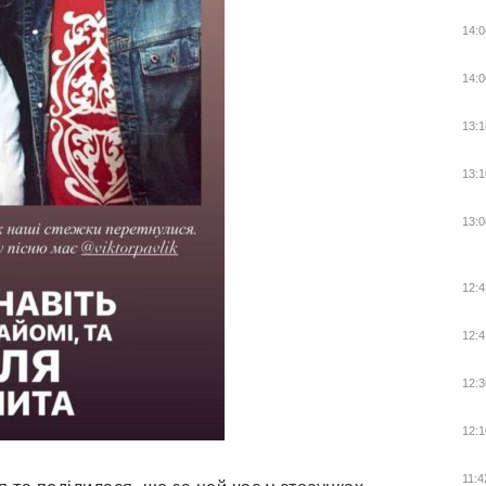
14:0
14:0
13:1
13:1
13:0
12:4
12:4
12:3
12:1
11:4