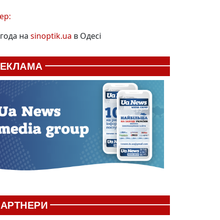
ер:
года на
sinoptik.ua
в Одесі
РЕКЛАМА
АРТНЕРИ