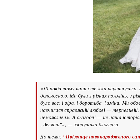
«10 років тому наші стежки перетнулися. Н
доленосною. Ми були з різних поколінь, з р
було все: і віра, і боротьба, і зміни. Ми 
навчилася справжній любові — терпеливій, г
неможливим. А сьогодні — це наша історія
„десять“», — зворушила блогерка.
До теми:
“Прізвище новонародженого сина