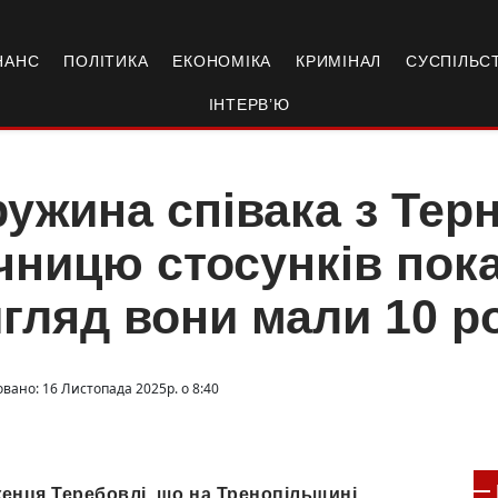
НАНС
ПОЛІТИКА
ЕКОНОМІКА
КРИМІНАЛ
СУСПІЛЬС
ІНТЕРВ’Ю
ужина співака з Тер
чницю стосунків пока
гляд вони мали 10 р
овано: 16 Листопада 2025р. о 8:40
женця Теребовлі, що на Тренопільщині