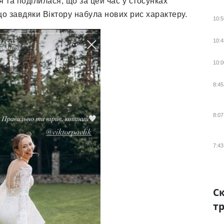
я та поділилася, що за цей час у стосунках
 що завдяки Віктору набула нових рис характеру.
10:5
10:4
10:0
8:45
8:07
7:43
Ск
тр