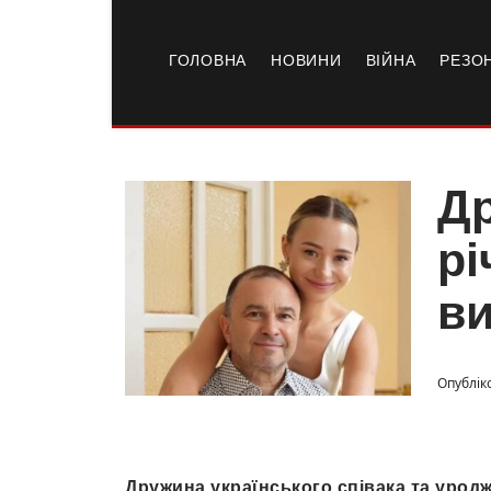
ГОЛОВНА
НОВИНИ
ВІЙНА
РЕЗО
Др
рі
ви
Опублік
Дружина українського співака та урод