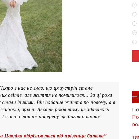
іхто з нас не знав, що ця зустріч стане
ізних світів, але життя не помилилося… За ці роки
обоє стали іншими. Він побачив життя по-новому, а я
либокій, зрілій. Десять років тому це здавалось
По
. І я знаю точно: попереду ще багато наших
По
во
 Павліка відрізняється від прізвища батька”
ти