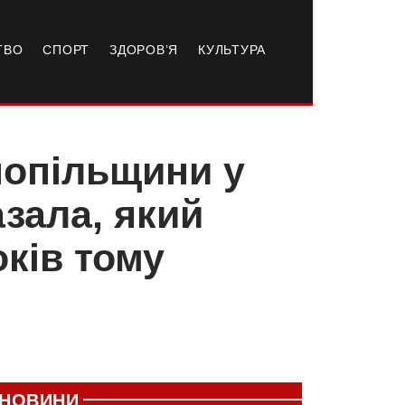
ТВО
СПОРТ
ЗДОРОВ’Я
КУЛЬТУРА
нопільщини у
зала, який
оків тому
НОВИНИ