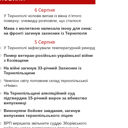
6 Серпня
У Тернополі чоловік випав із вікна п’ятого
поверху: очевидці розповіли, що сталося
Мама з молитвою написала ікону для сина:
на фронті загинув захисник із Тернополя
5 Серпня
У Тернополі зафіксували температурний рекорд
2
Помер ветеран російсько-української війни
7
з Козівщини
На війні загинув 33-річний Захисник із
5
Тернопільщини
Чемпіон світу поповнив склад тернопільської
5
«Ниви»
На Тернопільщині апеляційний суд
4
підтвердив 15-річний вирок за вбивство
випускниці
Виконуючи бойове завдання, загинув
7
випускник тернопільського ліцею
ВРП вирішила звільнити суддю Зборівського
2