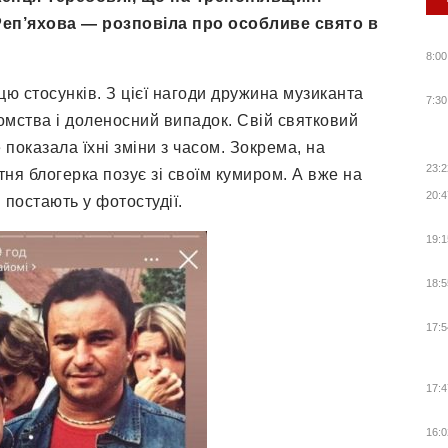
Реп’яхова — розповіла про особливе свято в
8:00
ю стосунків. З цієї нагоди дружина музиканта
7:30
омства і доленосний випадок. Свій святковий
показала їхні зміни з часом. Зокрема, на
23:2
я блогерка позує зі своїм кумиром. А вже на
20:4
 постають у фотостудії.
19:1
18:5
17:5
17:4
16:0