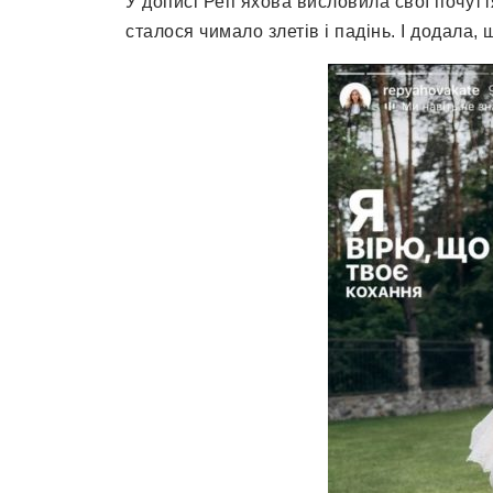
У дописі Реп’яхова висловила свої почутт
сталося чимало злетів і падінь. І додала,