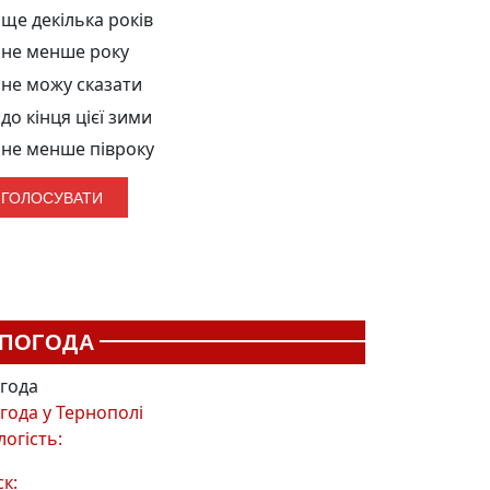
ще декілька років
не менше року
не можу сказати
до кінця цієї зими
не менше півроку
ПОГОДА
года
года у
Тернополі
логість:
ск: