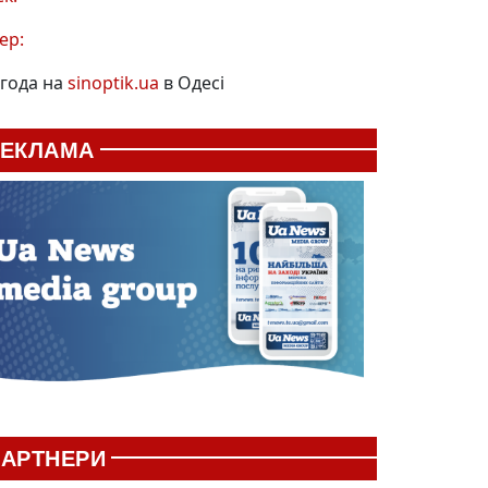
ер:
года на
sinoptik.ua
в Одесі
РЕКЛАМА
АРТНЕРИ