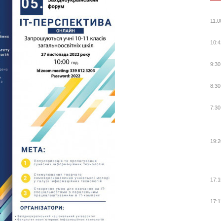
11:0
10:4
9:30
8:30
7:30
19:2
17:1
17:1