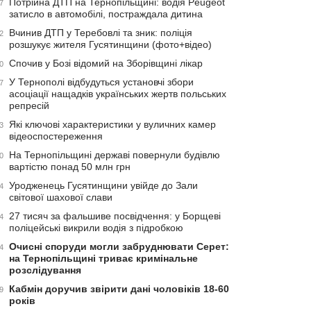
Потрійна ДТП на Тернопільщині: водія Peugeot
7
затисло в автомобілі, постраждала дитина
Вчинив ДТП у Теребовлі та зник: поліція
2
розшукує жителя Гусятинщини (фото+відео)
Спочив у Бозі відомий на Зборівщині лікар
0
У Тернополі відбудуться установчі збори
7
асоціації нащадків українських жертв польських
репресій
Які ключові характеристики у вуличних камер
3
відеоспостереження
На Тернопільщині державі повернули будівлю
0
вартістю понад 50 млн грн
Уродженець Гусятинщини увійде до Зали
4
світової шахової слави
27 тисяч за фальшиве посвідчення: у Борщеві
4
поліцейські викрили водія з підробкою
Очисні споруди могли забруднювати Серет:
4
на Тернопільщині триває кримінальне
розслідування
Кабмін доручив звірити дані чоловіків 18-60
9
років