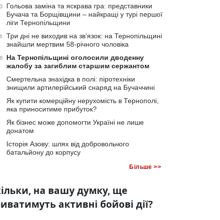
Гольова заміна та яскрава гра: представники
3
Бучача та Борщівщини – найкращі у турі першої
ліги Тернопільщини
Три дні не виходив на зв’язок: на Тернопільщині
4
знайшли мертвим 58-річного чоловіка
На Тернопільщині оголосили дводенну
8
жалобу за загиблим старшим сержантом
Смертельна знахідка в полі: піротехніки
знищили артилерійський снаряд на Бучаччині
Як купити комерційну нерухомість в Тернополі,
яка приноситиме прибуток?
Як бізнес може допомогти Україні не лише
донатом
Історія Азову: шлях від добровольчого
батальйону до корпусу
Більше >>
ільки, на вашу думку, ще
иватимуть активні бойові дії?