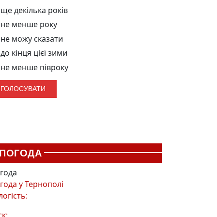
ще декілька років
не менше року
не можу сказати
до кінця цієї зими
не менше півроку
ПОГОДА
года
года у
Тернополі
логість:
ск: