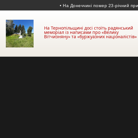
• На Донеччині помер 23-річний прикорд
На Тернопільщині досі стоїть радянський
меморіал із написами про «Велику
Вітчизняну» та «буржуазних націоналістів»