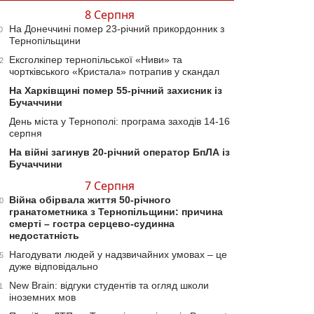
8 Серпня
На Донеччині помер 23-річний прикордонник з
0
Тернопільщини
Ексголкіпер тернопільської «Ниви» та
2
чортківського «Кристала» потрапив у скандал
На Харківщині помер 55-річний захисник із
Бучаччини
День міста у Тернополі: програма заходів 14-16
серпня
На війні загинув 20-річний оператор БпЛА із
Бучаччини
7 Серпня
Війна обірвала життя 50-річного
0
гранатометника з Тернопільщини: причина
смерті – гостра серцево-судинна
недостатність
Нагодувати людей у надзвичайних умовах – це
5
дуже відповідально
New Brain: відгуки студентів та огляд школи
1
іноземних мов