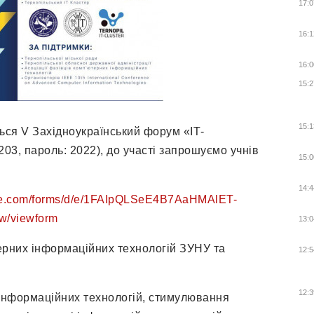
17:0
16:1
16:0
15:2
15:1
ься V Західноукраїнський форум «ІТ-
203, пароль: 2022), до участі запрошуємо учнів
15:0
14:4
gle.com/forms/d/e/1FAIpQLSeE4B7AaHMAlET-
/viewform
13:0
ерних інформаційних технологій ЗУНУ та
12:5
12:3
інформаційних технологій, стимулювання