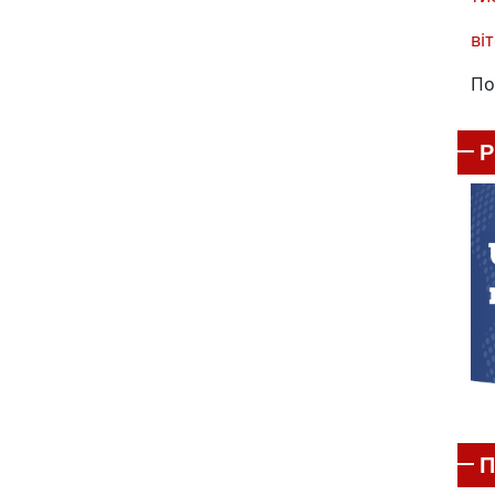
віт
По
П