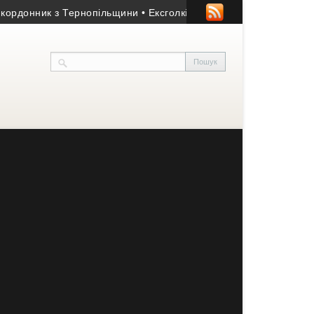
онник з Тернопільщини
• Ексголкіпер тернопільської «Ниви» та 