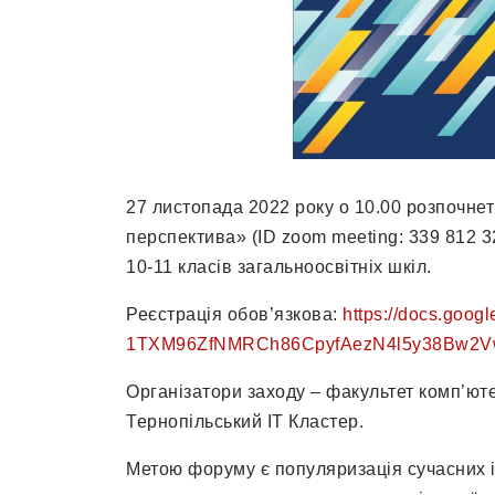
27 листопада 2022 року о 10.00 розпочнет
перспектива» (ID zoom meeting: 339 812 3
10-11 класів загальноосвітніх шкіл.
Реєстрація обов’язкова:
https://docs.goo
1TXM96ZfNMRCh86CpyfAezN4l5y38Bw2Vw
Організатори заходу – факультет комп’ют
Тернопільський ІТ Кластер.
Метою форуму є популяризація сучасних 