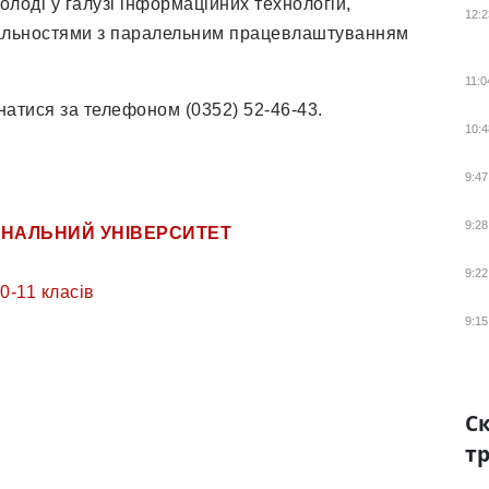
лоді у галузі інформаційних технологій,
12:2
іальностями з паралельним працевлаштуванням
11:0
натися за телефоном (0352) 52-46-43.
10:4
9:47
9:28
ОНАЛЬНИЙ УНІВЕРСИТЕТ
9:22
10-11 класів
9:15
Ск
тр