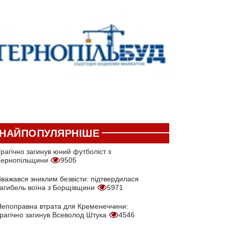
НАЙПОПУЛЯРНІШЕ
рагічно загинув юний футболіст з
Тернопільщини
9505
Вважався зниклим безвісти: підтвердилася
загибель воїна з Борщівщини
5971
Непоправна втрата для Кременеччини:
трагічно загинув Всеволод Штука
4546