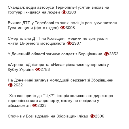
Скандал: водій автобуса Тернопіль-Гусятин виїхав на
тротуар і кидався на людей
3208
Вчинив ДТП у Теребовлі та зник: поліція розшукує жителя
Гусятинщини (фото+відео)
3008
Смертельна ДТП на Козівщині: медики не врятували
життя 16-річного мотоцикліста
2987
У Донецькій області загинув солдат з Борщівщини
2852
«Агрон», «Дністер» та «Нива» дізналися суперників у
Кубку України
2753
На Донеччині загинув молодший сержант зі Зборівщини
2632
"Хто вас привіз до ТЦК?": історія колишнього директора
тернопільського аеропорту, якому не повірили у
військкоматі
2323
Спочив у Бозі відомий на Зборівщині лікар
2306