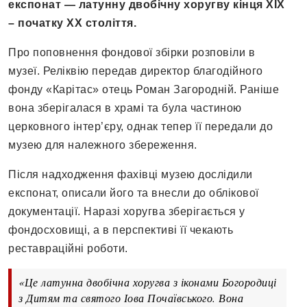
експонат — латунну двобічну хоругву кінця ХІХ
– початку ХХ століття.
Про поповнення фондової збірки розповіли в
музеї. Реліквію передав директор благодійного
фонду «Карітас» отець Роман Загородній. Раніше
вона зберігалася в храмі та була частиною
церковного інтер’єру, однак тепер її передали до
музею для належного збереження.
Після надходження фахівці музею дослідили
експонат, описали його та внесли до облікової
документації. Наразі хоругва зберігається у
фондосховищі, а в перспективі її чекають
реставраційні роботи.
«Це латунна двобічна хоругва з іконами Богородиці
з Дитям та святого Іова Почаївського. Вона