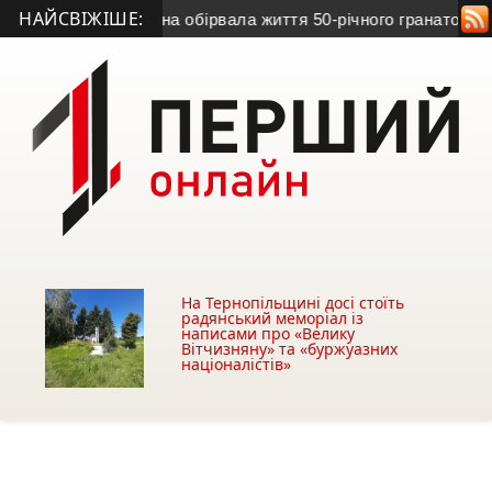
НАЙСВІЖІШЕ:
Бучаччини
• Війна обірвала життя 50-річного гранатометника 
На Тернопільщині досі стоїть
радянський меморіал із
написами про «Велику
Вітчизняну» та «буржуазних
націоналістів»