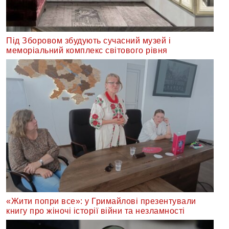
Під Зборовом збудують сучасний музей і
меморіальний комплекс світового рівня
«Жити попри все»: у Гримайлові презентували
книгу про жіночі історії війни та незламності