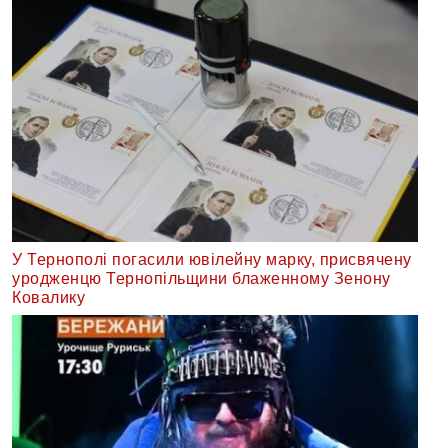
У Тернополі погасили ювілейну марку, присвячену
уродженцю Тернопільщини блаженному Зенону
Ковалику