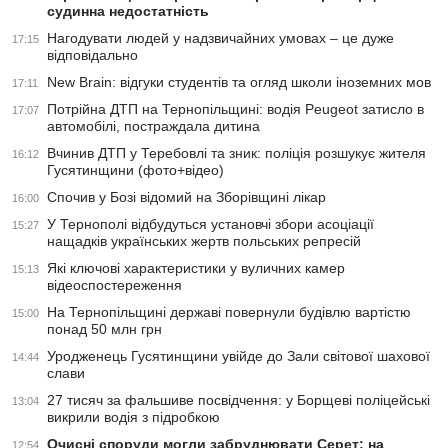
судинна недостатність
Нагодувати людей у надзвичайних умовах – це дуже
17:15
відповідально
New Brain: відгуки студентів та огляд школи іноземних мов
17:11
Потрійна ДТП на Тернопільщині: водія Peugeot затисло в
17:07
автомобілі, постраждала дитина
Вчинив ДТП у Теребовлі та зник: поліція розшукує жителя
16:12
Гусятинщини (фото+відео)
Спочив у Бозі відомий на Зборівщині лікар
16:00
У Тернополі відбудуться установчі збори асоціації
15:27
нащадків українських жертв польських репресій
Які ключові характеристики у вуличних камер
15:13
відеоспостереження
На Тернопільщині державі повернули будівлю вартістю
15:00
понад 50 млн грн
Уродженець Гусятинщини увійде до Зали світової шахової
14:44
слави
27 тисяч за фальшиве посвідчення: у Борщеві поліцейські
13:04
викрили водія з підробкою
Очисні споруди могли забруднювати Серет: на
12:54