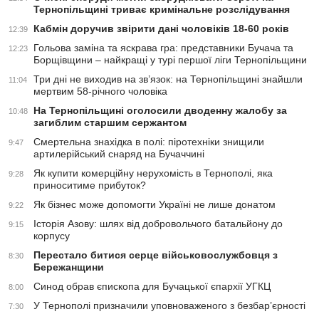
Тернопільщині триває кримінальне розслідування
Кабмін доручив звірити дані чоловіків 18-60 років
12:39
Гольова заміна та яскрава гра: представники Бучача та
12:23
Борщівщини – найкращі у турі першої ліги Тернопільщини
Три дні не виходив на зв’язок: на Тернопільщині знайшли
11:04
мертвим 58-річного чоловіка
На Тернопільщині оголосили дводенну жалобу за
10:48
загиблим старшим сержантом
Смертельна знахідка в полі: піротехніки знищили
9:47
артилерійський снаряд на Бучаччині
Як купити комерційну нерухомість в Тернополі, яка
9:28
приноситиме прибуток?
Як бізнес може допомогти Україні не лише донатом
9:22
Історія Азову: шлях від добровольчого батальйону до
9:15
корпусу
Перестало битися серце військовослужбовця з
8:30
Бережанщини
Синод обрав єпископа для Бучацької єпархії УГКЦ
8:00
У Тернополі призначили уповноваженого з безбар’єрності
7:30