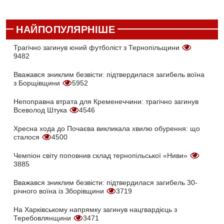
НАЙПОПУЛЯРНІШЕ
Трагічно загинув юний футболіст з Тернопільщини
9482
Вважався зниклим безвісти: підтвердилася загибель воїна
з Борщівщини
5952
Непоправна втрата для Кременеччини: трагічно загинув
Всеволод Штука
4546
Хресна хода до Почаєва викликала хвилю обурення: що
сталося
4500
Чемпіон світу поповнив склад тернопільської «Ниви»
3885
Вважався зниклим безвісти: підтвердилася загибель 30-
річного воїна із Зборівщини
3719
На Харківському напрямку загинув нацгвардієць з
Теребовлянщини
3471